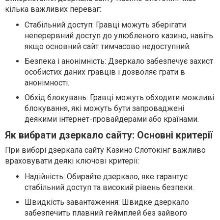
кілька важливих переваг:
Стабільний доступ: Гравці можуть зберігати
неперервний доступ до улюбленого казино, навіть
якщо основний сайт тимчасово недоступний.
Безпека і анонімність: Дзеркало забезпечує захист
особистих даних гравців і дозволяє грати в
анонімності.
Обхід блокувань: Гравці можуть обходити можливі
блокування, які можуть бути запроваджені
деякими інтернет-провайдерами або країнами.
Як вибрати дзеркало сайту: Основні критерії
При виборі дзеркала сайту Казино Слотокінг важливо
враховувати деякі ключові критерії:
Надійність: Обирайте дзеркало, яке гарантує
стабільний доступ та високий рівень безпеки.
Швидкість завантаження: Швидке дзеркало
забезпечить плавний геймплей без зайвого