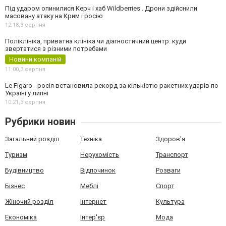
Під ударом опинилися Керч і хаб Wildberries . Дрони здійснили
масовану атаку на Крим і росію
12:18,
3 серпня
Поліклініка, приватна клініка чи діагностичний центр: куди
звертатися з різними потребами
Новини компаній
11:00,
3 серпня
Le Figaro - росія встановила рекорд за кількістю ракетних ударів по
Україні у липні
10:21,
3 серпня
Рубрики новин
Загальний розділ
Техніка
Здоров'я
Туризм
Нерухомість
Транспорт
Будівництво
Відпочинок
Розваги
Бізнес
Меблі
Спорт
Жіночий розділ
Інтернет
Культура
Економіка
Інтер'єр
Мода