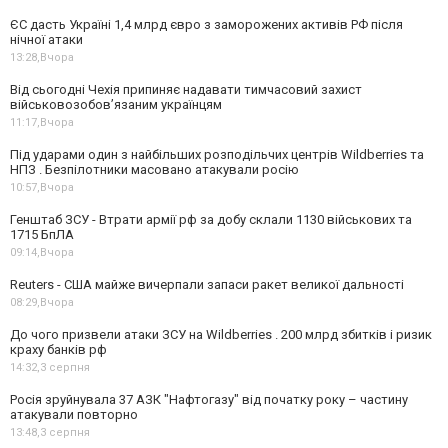
ЄС дасть Україні 1,4 млрд євро з заморожених активів РФ після
нічної атаки
13:28,
Вчора
Від сьогодні Чехія припиняє надавати тимчасовий захист
військовозобов’язаним українцям
11:17,
Вчора
Під ударами один з найбільших розподільчих центрів Wildberries та
НПЗ . Безпілотники масовано атакували росію
10:57,
Вчора
Генштаб ЗСУ - Втрати армії рф за добу склали 1130 військових та
1715 БпЛА
09:14,
Вчора
Reuters - США майже вичерпали запаси ракет великої дальності
08:29,
Вчора
До чого призвели атаки ЗСУ на Wildberries . 200 млрд збитків і ризик
краху банків рф
14:32,
3 серпня
Росія зруйнувала 37 АЗК "Нафтогазу" від початку року – частину
атакували повторно
13:48,
3 серпня