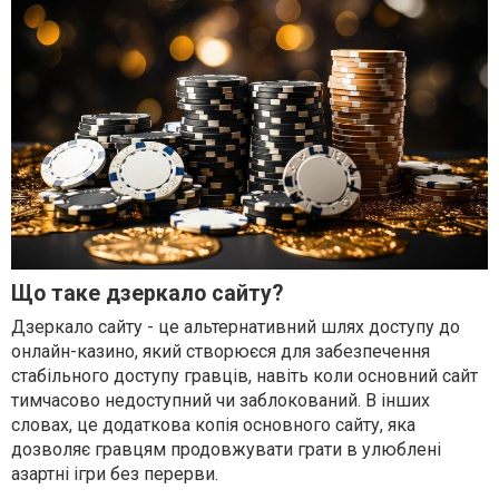
Що таке дзеркало сайту?
Дзеркало сайту - це альтернативний шлях доступу до
онлайн-казино, який створюєся для забезпечення
стабільного доступу гравців, навіть коли основний сайт
тимчасово недоступний чи заблокований. В інших
словах, це додаткова копія основного сайту, яка
дозволяє гравцям продовжувати грати в улюблені
азартні ігри без перерви.