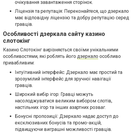
очікування завантаження сторінок.
Ліцензія та репутація: Переконайтеся, що дзеркало
має відповідну ліцензію та добру репутацію серед
гравців.
Особливості дзеркала сайту казино
слотокінг
Казино Слотокінг вирізняється своїми унікальними
особливостями, які роблять його
дзеркало
особливо
привабливим:
Інтуїтивний інтерфейс: Дзеркало має простий та
зрозумілий інтерфейс для зручної навігації
гравців.
Широкий вибір ігор: Гравці можуть
насолоджуватися великим вибором слотів,
настільних ігор та інших азартних розваг.
Бонусні пропозиції: Дзеркало надає доступ до
ексклюзивних бонусів та промо-акцій,
підвищуючи виграшні можливості гравців.