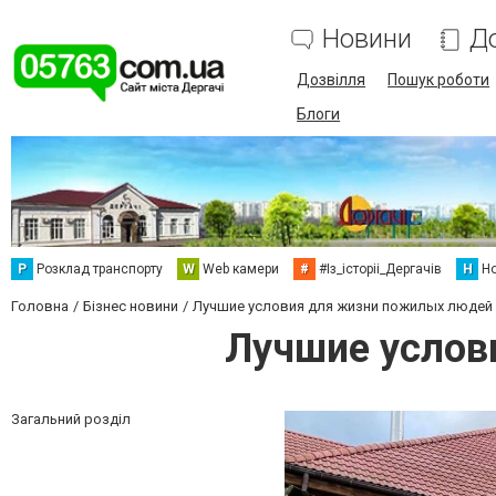
Новини
Д
Дозвілля
Пошук роботи
Блоги
Р
Розклад транспорту
W
Web камери
#
#Із_історіі_Дергачів
Н
Но
Головна
Бізнес новини
Лучшие условия для жизни пожилых людей 
Лучшие услов
Загальний розділ