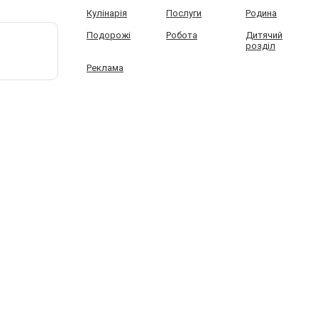
Кулінарія
Послуги
Родина
Подорожі
Робота
Дитячий
розділ
Реклама