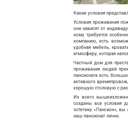
Какие условия представ
Условия проживания пож
они зависят от индивиду
кому требуется особенн
компанию, есть возмож
удобная мебель, кроват
атмосферу, которая нап
Частный дом для прест
проживания людей прек
пансионата есть большо
активного времяпровожд
хорошую столовую с ра
Из всего вышеизложенн
созданы все условия д
эстетику «Пансион», вы
наш пансионат лично.