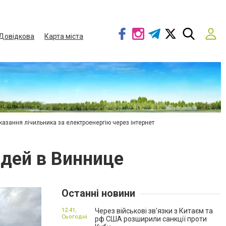
Довідкова
Карта міста
азання лічильника за електроенергію через інтернет
дей в Виннице
Останні новини
12:41,
Через військові зв'язки з Китаєм та
Сьогодні
рф США розширили санкції проти