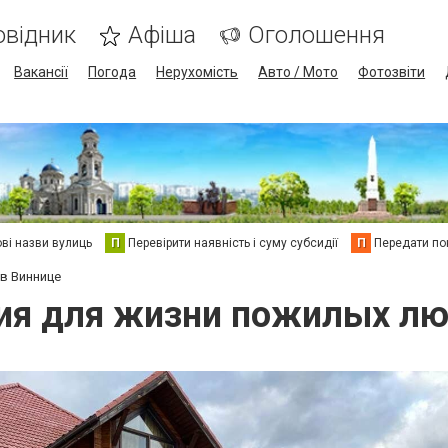
овідник
Афіша
Оголошення
Вакансії
Погода
Нерухомість
Авто / Мото
Фотозвіти
ві назви вулиць
П
Перевірити наявність і суму субсидії
П
Передати пок
в Виннице
ия для жизни пожилых лю