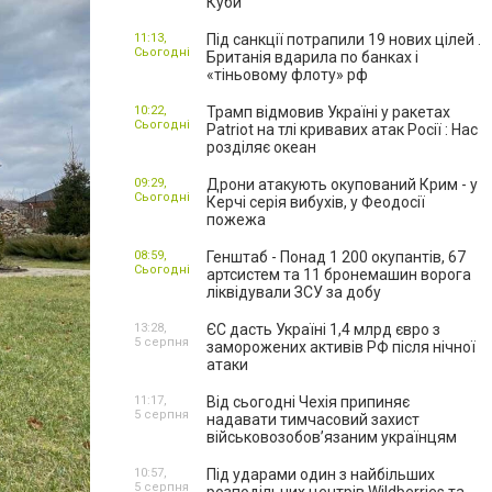
Куби
11:13,
Під санкції потрапили 19 нових цілей .
Сьогодні
Британія вдарила по банках і
«тіньовому флоту» рф
10:22,
Трамп відмовив Україні у ракетах
Сьогодні
Patriot на тлі кривавих атак Росії : Нас
розділяє океан
09:29,
Дрони атакують окупований Крим - у
Сьогодні
Керчі серія вибухів, у Феодосії
пожежа
08:59,
Генштаб - Понад 1 200 окупантів, 67
Сьогодні
артсистем та 11 бронемашин ворога
ліквідували ЗСУ за добу
13:28,
ЄС дасть Україні 1,4 млрд євро з
5 серпня
заморожених активів РФ після нічної
атаки
11:17,
Від сьогодні Чехія припиняє
5 серпня
надавати тимчасовий захист
військовозобов’язаним українцям
10:57,
Під ударами один з найбільших
5 серпня