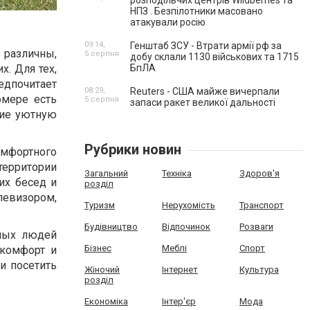
розподільчих центрів Wildberries та
НПЗ . Безпілотники масовано
атакували росію
09:14,
Генштаб ЗСУ - Втрати армії рф за
 различны,
5 серпня
добу склали 1130 військових та 1715
БпЛА
х. Для тех,
едпочитает
08:29,
Reuters - США майже вичерпали
омере есть
5 серпня
запаси ракет великої дальності
щие уютную
Рубрики новин
омфортного
территории
Загальний
Техніка
Здоров'я
их бесед и
розділ
левизором,
Туризм
Нерухомість
Транспорт
Будівництво
Відпочинок
Розваги
илых людей
Бізнес
Меблі
Спорт
 комфорт и
и посетить
Жіночий
Інтернет
Культура
розділ
Економіка
Інтер'єр
Мода