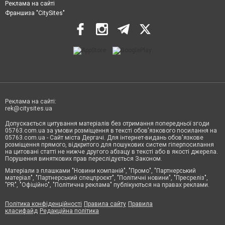
Реклама на сайті
Франшиза "CitySites"
Реклама на сайті:
rek@citysites.ua
Допускається цитування матеріалів без отримання попередньої згоди
05763.com.ua за умови розміщення в тексті обов'язкового посилання на
05763.com.ua - Сайт міста Дергачі. Для інтернет-видань обов'язкове
розміщення прямого, відкритого для пошукових систем гіперпосилання
на цитовані статті не нижче другого абзацу в тексті або в якості джерела.
Порушення виняткових прав переслідується Законом.
Матеріали з плашками "Новини компаній", "Промо", "Партнерський
матеріал", "Партнерський спецпроєкт", "Політичні новини", "Пресреліз",
"PR", "Офіційно", "Політична реклама" публікуються на правах реклами.
Політика конфіденційності
Правила сайту
Правила
класифайд
Редакційна політика