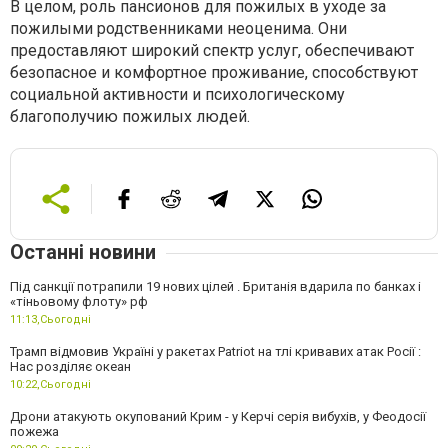
В целом, роль пансионов для пожилых в уходе за
пожилыми родственниками неоценима. Они
предоставляют широкий спектр услуг, обеспечивают
безопасное и комфортное проживание, способствуют
социальной активности и психологическому
благополучию пожилых людей.
Останні новини
Під санкції потрапили 19 нових цілей . Британія вдарила по банках і
«тіньовому флоту» рф
11:13,
Сьогодні
Трамп відмовив Україні у ракетах Patriot на тлі кривавих атак Росії :
Нас розділяє океан
10:22,
Сьогодні
Дрони атакують окупований Крим - у Керчі серія вибухів, у Феодосії
пожежа