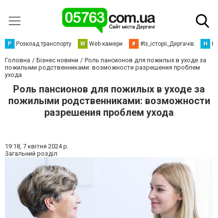
Р
Розклад транспорту
W
Web камери
#
#Із_історіі_Дергачів
Н
Но
Головна
Бізнес новини
Роль пансионов для пожилых в уходе за
пожилыми родственниками: возможности разрешения проблем
ухода
Роль пансионов для пожилых в уходе за
пожилыми родственниками: возможности
разрешения проблем ухода
19:18,
7 квітня 2024 р.
Загальний розділ