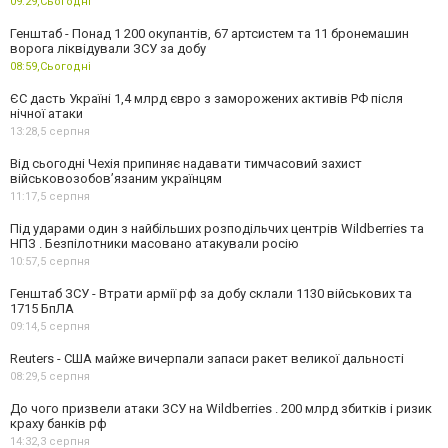
09:29,
Сьогодні
Генштаб - Понад 1 200 окупантів, 67 артсистем та 11 бронемашин
ворога ліквідували ЗСУ за добу
08:59,
Сьогодні
ЄС дасть Україні 1,4 млрд євро з заморожених активів РФ після
нічної атаки
13:28,
5 серпня
Від сьогодні Чехія припиняє надавати тимчасовий захист
військовозобов’язаним українцям
11:17,
5 серпня
Під ударами один з найбільших розподільчих центрів Wildberries та
НПЗ . Безпілотники масовано атакували росію
10:57,
5 серпня
Генштаб ЗСУ - Втрати армії рф за добу склали 1130 військових та
1715 БпЛА
09:14,
5 серпня
Reuters - США майже вичерпали запаси ракет великої дальності
08:29,
5 серпня
До чого призвели атаки ЗСУ на Wildberries . 200 млрд збитків і ризик
краху банків рф
14:32,
3 серпня