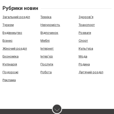
Рубрики новин
Загальний розділ
Техніка
Здоров'я
Туризм
Нерухомість
Транспорт
Будівництво
Відпочинок
Розваги
Бізнес
Меблі
Спорт
Жіночий розділ
Інтернет
Культура
Економіка
Інтер'єр
Мода
Кулінарія
Послуги
Родина
Подорожі
Робота
Дитячий розділ
Реклама