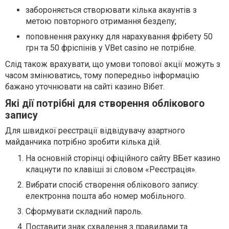
забороняється створювати кілька акаунтів з
метою повторного отримання бездепу;
поповнення рахунку для нарахування фрібету 50
грн та 50 фріспінів у VBet casino не потрібне.
Слід також врахувати, що умови топової акції можуть з
часом змінюватись, тому попередньо інформацію
бажано уточнювати на сайті казино Вібет.
Які дії потрібні для створення облікового
запису
Для швидкої реєстрації відвідувачу азартного
майданчика потрібно зробити кілька дій.
На основній сторінці офіційного сайту ВБет казино
клацнути по клавіші зі словом «Реєстрація».
Вибрати спосіб створення облікового запису:
електронна пошта або номер мобільного.
Сформувати складний пароль.
Поставити знак схвалення з правилами та