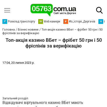
Р
Розклад транспорту
W
Web камери
#
#Із_історіі_Дергачів
Н
Но
Головна
Бізнес новини
Топ-акція казино ВБет – фрібет 50 грн і 50
фріспінів за верифікацію
Топ-акція казино ВБет – фрібет 50 грн і 50
фріспінів за верифікацію
1
7
:
0
4
,
2
0
л
и
п
н
я
2
0
2
3
р
.
Загальний розділ
Відвідувачі віртуального казино ВБет мають