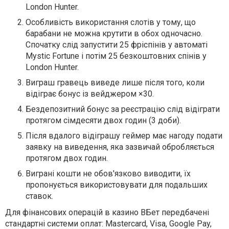
London Hunter.
Особливість використання слотів у тому, що
барабани не можна крутити в обох одночасно.
Спочатку слід запустити 25 фріспінів у автоматі
Mystic Fortune і потім 25 безкоштовних спінів у
London Hunter.
Виграш гравець виведе лише після того, коли
відіграє бонус із вейджером ×30.
Бездепозитний бонус за реєстрацію слід відіграти
протягом сімдесяти двох годин (3 доби).
Після вдалого відіграшу геймер має нагоду подати
заявку на виведення, яка зазвичай обробляється
протягом двох годин.
Виграні кошти не обов'язково виводити, їх
пропонується використовувати для подальших
ставок.
Для фінансових операцій в казино ВБет передбачені
стандартні системи оплат: Mastercard, Visa, Google Pay,