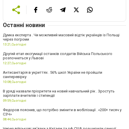
Останні новини
Думка експерта . Чи можливий масовий відтік українців із Польщі
через погроми
13:21,
Сьогодні
Другий етап ексгумації останків солдатів Війська Польського
розпочнеться у Львові
12:27,
Сьогодні
Антисанітарія в укриттях . 56% шкіл України не пройшли
санперевірку
10:08,
Сьогодні
В уряді назвали пріоритети на новий навчальний рік . Зростуть
зарплати вчителів і стипендії
09:59,
Сьогодні
Федоров пояснив, що потрібно змінити в мобілізації . «200+ тисяч у
СЗЧ»
08:44,
Сьогодні
Через військові зв'язки з Китаєм та рф США розширили санкції