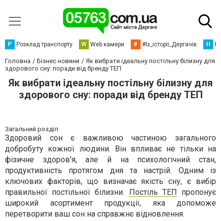
Р
Розклад транспорту
W
Web камери
#
#Із_історіі_Дергачів
Н
Но
Головна
Бізнес новини
Як вибрати ідеальну постільну білизну для
здорового сну: поради від бренду ТЕП
Як вибрати ідеальну постільну білизну для
здорового сну: поради від бренду ТЕП
Загальний розділ
Здоровий сон є важливою частиною загального
добробуту кожної людини. Він впливає не тільки на
фізичне здоров'я, але й на психологічний стан,
продуктивність протягом дня та настрій. Одним із
ключових факторів, що визначає якість сну, є вибір
правильної постільної білизни.
Постіль ТЕП
пропонує
широкий асортимент продукції, яка допоможе
перетворити ваш сон на справжнє відновлення.