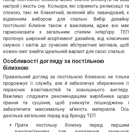
настрій і якість сну. Кольори, які сприяють релаксації та
спокою, такі як блакитний, зелений або лавандовий, є
відмінним вибором для спальні. Вибір дизайну
постільної білизни також є важливим, адже він має
гармоніювати з загальним стилем інтер'єру. ТЕП
пропонує широкий асортимент дизайнів, від класичних
смужок і квітів до сучасних абстрактних мотивів, щоб
кожен зміг знайти ідеальний варіант для своєї спальні.
Особливості догляду за постільною
білизною
Правильний догляд за постільною білизною не тільки
продовжує її службу, але й забезпечує збереження її
первісних властивостей та зовнішнього вигляду.
Важливо слідувати рекомендаціям виробника щодо
прання та сушіння, щоб уникнути пошкоджень і
забезпечити максимальну м'якість матеріалів. Ось
декілька загальних порад від бренду ТЕП:
Прати постільну білизну перед першим
використанням для видалення залишків