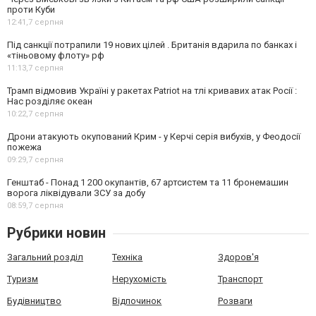
проти Куби
12:41,
7 серпня
Під санкції потрапили 19 нових цілей . Британія вдарила по банках і
«тіньовому флоту» рф
11:13,
7 серпня
Трамп відмовив Україні у ракетах Patriot на тлі кривавих атак Росії :
Нас розділяє океан
10:22,
7 серпня
Дрони атакують окупований Крим - у Керчі серія вибухів, у Феодосії
пожежа
09:29,
7 серпня
Генштаб - Понад 1 200 окупантів, 67 артсистем та 11 бронемашин
ворога ліквідували ЗСУ за добу
08:59,
7 серпня
Рубрики новин
Загальний розділ
Техніка
Здоров'я
Туризм
Нерухомість
Транспорт
Будівництво
Відпочинок
Розваги