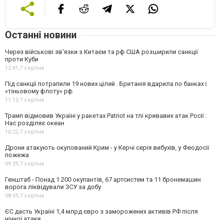
Останні новини
Через військові зв'язки з Китаєм та рф США розширили санкції
проти Куби
12:41,
7 серпня
Під санкції потрапили 19 нових цілей . Британія вдарила по банках і
«тіньовому флоту» рф
11:13,
7 серпня
Трамп відмовив Україні у ракетах Patriot на тлі кривавих атак Росії :
Нас розділяє океан
10:22,
7 серпня
Дрони атакують окупований Крим - у Керчі серія вибухів, у Феодосії
пожежа
09:29,
7 серпня
Генштаб - Понад 1 200 окупантів, 67 артсистем та 11 бронемашин
ворога ліквідували ЗСУ за добу
08:59,
7 серпня
ЄС дасть Україні 1,4 млрд євро з заморожених активів РФ після
нічної атаки