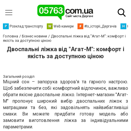
Р
Розклад транспорту
W
Web камери
#
#Із_історіі_Дергачів
Н
Но
Головна
Бізнес новини
Двоспальні ліжка від "Агат-М": комфорт і
якість за доступною ціною
Двоспальні ліжка від "Агат-М": комфорт і
якість за доступною ціною
Загальний розділ
Міцний сон – запорука здоров'я та гарного настрою.
Щоб забезпечити собі комфортний відпочинок, важливо
обрати якісне двоспальне ліжко. Інтернет-магазин "Агат-
М" пропонує широкий вибір двоспальних ліжок з
матрацами та без, які задовільнять найвибагливіші
смаки. Ви можете придбати готову модель або
замовити виготовлення ліжка за індивідуальними
параметрами.