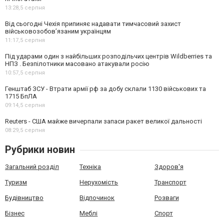
13:28,
5 серпня
Від сьогодні Чехія припиняє надавати тимчасовий захист
військовозобов’язаним українцям
11:17,
5 серпня
Під ударами один з найбільших розподільчих центрів Wildberries та
НПЗ . Безпілотники масовано атакували росію
10:57,
5 серпня
Генштаб ЗСУ - Втрати армії рф за добу склали 1130 військових та
1715 БпЛА
09:14,
5 серпня
Reuters - США майже вичерпали запаси ракет великої дальності
08:29,
5 серпня
Рубрики новин
Загальний розділ
Техніка
Здоров'я
Туризм
Нерухомість
Транспорт
Будівництво
Відпочинок
Розваги
Бізнес
Меблі
Спорт