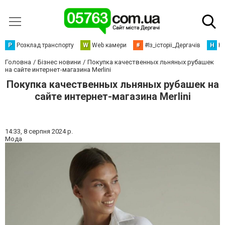
Р
Розклад транспорту
W
Web камери
#
#Із_історіі_Дергачів
Н
Но
Головна
Бізнес новини
Покупка качественных льняных рубашек
на сайте интернет-магазина Merlini
Покупка качественных льняных рубашек на
сайте интернет-магазина Merlini
14:33,
8 серпня 2024 р.
Мода