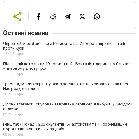
Останні новини
Через військові зв'язки з Китаєм та рф США розширили санкції
проти Куби
12:41,
Вчора
Під санкції потрапили 19 нових цілей . Британія вдарила по банках і
«тіньовому флоту» рф
11:13,
Вчора
Трамп відмовив Україні у ракетах Patriot на тлі кривавих атак Росії :
Нас розділяє океан
10:22,
Вчора
Дрони атакують окупований Крим - у Керчі серія вибухів, у Феодосії
пожежа
09:29,
Вчора
Генштаб - Понад 1 200 окупантів, 67 артсистем та 11 бронемашин
ворога ліквідували ЗСУ за добу
08:59,
Вчора