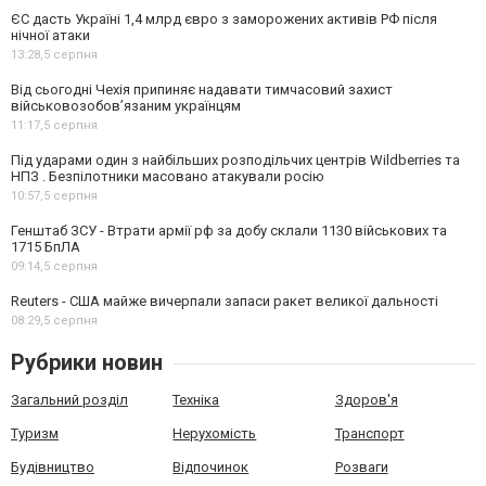
ЄС дасть Україні 1,4 млрд євро з заморожених активів РФ після
нічної атаки
13:28,
5 серпня
Від сьогодні Чехія припиняє надавати тимчасовий захист
військовозобов’язаним українцям
11:17,
5 серпня
Під ударами один з найбільших розподільчих центрів Wildberries та
НПЗ . Безпілотники масовано атакували росію
10:57,
5 серпня
Генштаб ЗСУ - Втрати армії рф за добу склали 1130 військових та
1715 БпЛА
09:14,
5 серпня
Reuters - США майже вичерпали запаси ракет великої дальності
08:29,
5 серпня
Рубрики новин
Загальний розділ
Техніка
Здоров'я
Туризм
Нерухомість
Транспорт
Будівництво
Відпочинок
Розваги