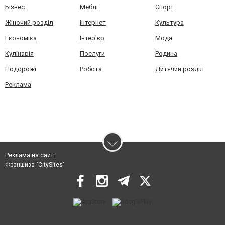
Бізнес
Меблі
Спорт
Жіночий розділ
Інтернет
Культура
Економіка
Інтер'єр
Мода
Кулінарія
Послуги
Родина
Подорожі
Робота
Дитячий розділ
Реклама
Реклама на сайті
Франшиза "CitySites"