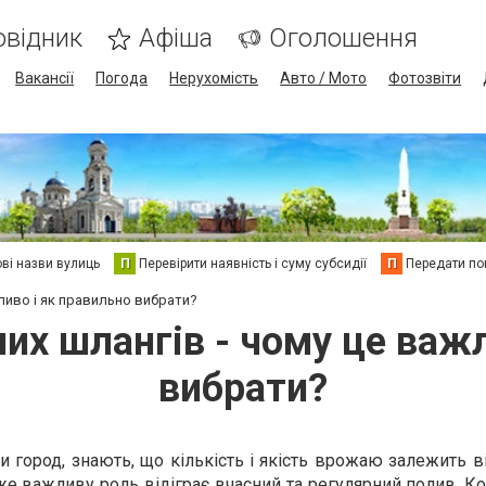
овідник
Афіша
Оголошення
Вакансії
Погода
Нерухомість
Авто / Мото
Фотозвіти
ві назви вулиць
П
Перевірити наявність і суму субсидії
П
Передати пок
ливо і як правильно вибрати?
их шлангів - чому це важл
вибрати?
чи город, знають, що кількість і якість врожаю залежить в
же важливу роль відіграє вчасний та регулярний полив. К