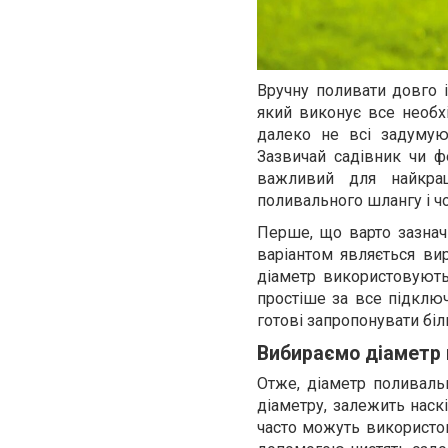
Вручну поливати довго 
який виконує все необх
далеко не всі задумую
Зазвичай садівник чи 
важливий для найкращ
поливального шлангу і ч
Перше, що варто зазнач
варіантом являється в
діаметр використовують
простіше за все підклю
готові запропонувати біл
Вибираємо діаметр
Отже, діаметр поливаль
діаметру, залежить наск
часто можуть використов