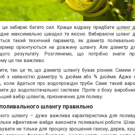
і це забирає багато сил. Краще відразу придбати
шланг д
ідне максимально швидко та якісно. Вибираючи шланг д
ться такий технічний параметр, як діаметр поливально
фермер орієнтуються на довжину шлангу. Але діаметр д
ого результату. Розглянемо, що потрібно знати пр
ому це так важливо.
ити, так це те, що діаметр шлангу буває різним. Самим
иріб з наявністю діаметру ½ дюйма або ¾ дюйма. Адже 
, коли йдеться про водопровідні труби. Саме такий варі
чити до водопостачальної системи. Проте з боку виробни
ьший вибір шлангів, призначених для поливу.
 поливального шлангу правильно
ного шлангу – дуже важлива характеристика для поливу
ільки ефективне вийде виконати поливальні роботи. Шлан
увати не тільки для процесу зрошення газону, дерев, кущ