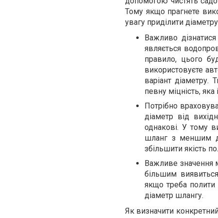
допомогою чистять садов
Тому якщо прагнете вико
увагу приділити діаметру
Важливо дізнатися
являється водопров
правило, цього бу
використовуєте авт
варіант діаметру.
певну міцність, яка
Потрібно враховува
діаметр від вихід
однакові. У тому в
шланг з меншим ді
збільшити якість по
Важливе значення 
більшим виявиться
якщо треба полити 
діаметр шлангу.
Як визначити конкретний