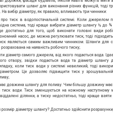
і доріжки, фасади будівель, інколи навіть можуть мити 
ристовувати шланг для виконання різних функцій, тоді т
. На вибір діаметру, як правило, впливають три чинники:
 про тиск в водопостачальній системі. Коли джерелом п
ідна система, тоді краще вибрати діаметр шлангу ½ до ¾
де достатньо для того, щоб виконати головні види роб
ономний насос, де можна регулювати тиск, тоді підходить
 Тиск являється самим важливим чинником. Шланги для 
 і розрахована на наявність робочого тиску;
ти діаметр самого джерела, від якого подається вода. Іде
ного отвору, звідки подається вода та діаметр шлангу 
ипадку, коли тиск води у системі невеликий, тоді викори
аметром. Це дозволяє підвищити тиск у зрошувальній
ливу;
має довжина шлангу для поливу. Чим більшу довжину має
 тиск води. Тиск зменшується на кожному наступному м
віддалені ділянки, а тиску недостатньо, тоді краще взят
 розмір діаметру шлангу? Достатньо здійснити розрахунки