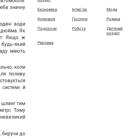
автомобіль.
реба значну
Економіка
Інтер'єр
Мода
Кулінарія
Послуги
Родина
одачі води
Подорожі
Робота
Дитячий
 дюйма. Як
розділ
іт. Якщо ж
Реклама
 будь-який
саду мають
ально, коли
для поливу
стовується
 системі й
 шланг тим
етрі. Тому
и невеликий
, беручи до