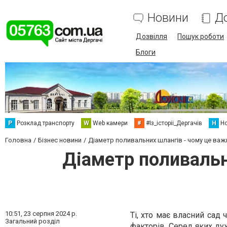
Новини
Д
Дозвілля
Пошук роботи
Блоги
Р
Розклад транспорту
W
Web камери
#
#Із_історіі_Дергачів
Н
Но
Головна
Бізнес новини
Діаметр поливальних шлангів - чому це важ
Діаметр поливальн
10:51,
23 серпня 2024 р.
Ті, хто має власний сад 
Загальний розділ
факторів. Серед яких ду