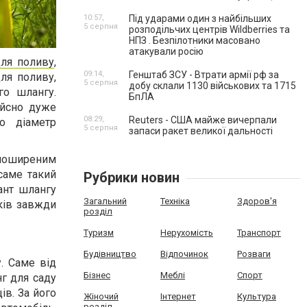
10:57,
Під ударами один з найбільших
5 серпня
розподільчих центрів Wildberries та
НПЗ . Безпілотники масовано
атакували росію
ля поливу
,
09:14,
Генштаб ЗСУ - Втрати армії рф за
ля поливу,
5 серпня
добу склали 1130 військових та 1715
го шлангу.
БпЛА
ійсно дуже
08:29,
Reuters - США майже вичерпали
о діаметр
5 серпня
запаси ракет великої дальності
 поширеним
саме такий
Рубрики новин
ант шлангу
Загальний
Техніка
Здоров'я
ків завжди
розділ
Туризм
Нерухомість
Транспорт
Будівництво
Відпочинок
Розваги
. Саме від
Бізнес
Меблі
Спорт
г для саду
ів. За його
Жіночий
Інтернет
Культура
розділ