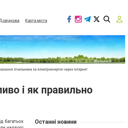
Довідкова
Карта міста
азання лічильника за електроенергію через інтернет
иво і як правильно
Останні новини
ід багатьох
оли надворі