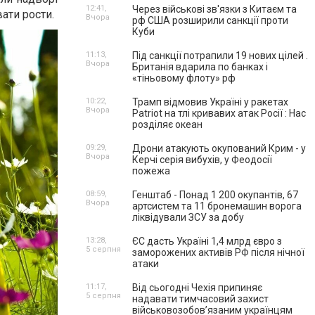
12:41,
Через військові зв'язки з Китаєм та
ати рости.
Вчора
рф США розширили санкції проти
Куби
11:13,
Під санкції потрапили 19 нових цілей .
Вчора
Британія вдарила по банках і
«тіньовому флоту» рф
10:22,
Трамп відмовив Україні у ракетах
Вчора
Patriot на тлі кривавих атак Росії : Нас
розділяє океан
09:29,
Дрони атакують окупований Крим - у
Вчора
Керчі серія вибухів, у Феодосії
пожежа
08:59,
Генштаб - Понад 1 200 окупантів, 67
Вчора
артсистем та 11 бронемашин ворога
ліквідували ЗСУ за добу
13:28,
ЄС дасть Україні 1,4 млрд євро з
5 серпня
заморожених активів РФ після нічної
атаки
11:17,
Від сьогодні Чехія припиняє
5 серпня
надавати тимчасовий захист
військовозобов’язаним українцям