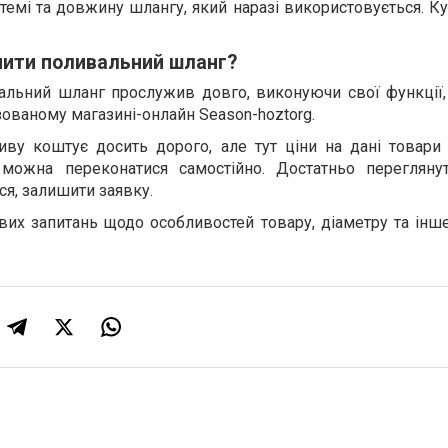
стемі та довжину шлангу, який наразі використовується. К
пити поливальний шланг?
альний шланг прослужив довго, виконуючи свої функції, 
зованому магазині-онлайн Season-hoztorg.
иву коштує досить дорого, але тут ціни на дані товари
можна переконатися самостійно. Достатньо переглянут
ся, залишити заявку.
их запитань щодо особливостей товару, діаметру та інше