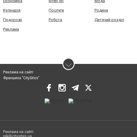
Економіка
Інтер'єр
Мода
Кулінарія
Послуги
Родина
Подорожі
Робота
Дитячий розділ
Реклама
Реклама на сайті
Франшиза "CitySites"
Реклама на сайті:
rek@citysites.ua