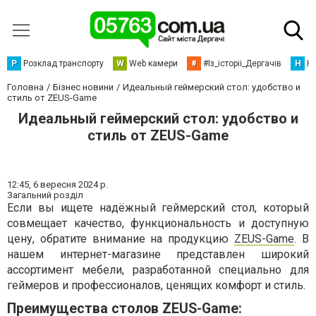
Р
Розклад транспорту
W
Web камери
#
#Із_історіі_Дергачів
Н
Но
Головна
Бізнес новини
Идеальный геймерский стол: удобство и
стиль от ZEUS-Game
Идеальный геймерский стол: удобство и
стиль от ZEUS-Game
12:45,
6 вересня 2024 р.
Загальний розділ
Если вы ищете надёжный геймерский стол, который
совмещает качество, функциональность и доступную
цену, обратите внимание на продукцию
ZEUS-Game
. В
нашем интернет-магазине представлен широкий
ассортимент мебели, разработанной специально для
геймеров и профессионалов, ценящих комфорт и стиль.
Преимущества столов ZEUS-Game: