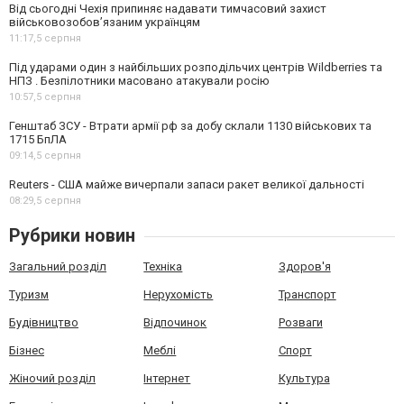
Від сьогодні Чехія припиняє надавати тимчасовий захист
військовозобов’язаним українцям
11:17,
5 серпня
Під ударами один з найбільших розподільчих центрів Wildberries та
НПЗ . Безпілотники масовано атакували росію
10:57,
5 серпня
Генштаб ЗСУ - Втрати армії рф за добу склали 1130 військових та
1715 БпЛА
09:14,
5 серпня
Reuters - США майже вичерпали запаси ракет великої дальності
08:29,
5 серпня
Рубрики новин
Загальний розділ
Техніка
Здоров'я
Туризм
Нерухомість
Транспорт
Будівництво
Відпочинок
Розваги
Бізнес
Меблі
Спорт
Жіночий розділ
Інтернет
Культура