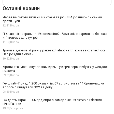
Останні новини
Через військові зв'язки з Китаєм та рф США розширили санкції
проти Куби
12:41,
Вчора
Під санкції потрапили 19 нових цілей . Британія вдарила по банках і
«тіньовому флоту» рф
11:13,
Вчора
Трамп відмовив Україні у ракетах Patriot на тлі кривавих атак Росії :
Нас розділяє океан
10:22,
Вчора
Дрони атакують окупований Крим - у Керчі серія вибухів, у Феодосії
пожежа
09:29,
Вчора
Генштаб - Понад 1 200 окупантів, 67 артсистем та 11 бронемашин
ворога ліквідували ЗСУ за добу
08:59,
Вчора
ЄС дасть Україні 1,4 млрд євро з заморожених активів РФ після
нічної атаки
13:28,
5 серпня