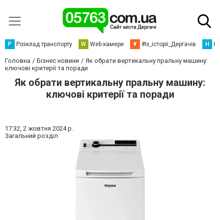
Р
Розклад транспорту
W
Web камери
#
#Із_історіі_Дергачів
Н
Но
Головна
Бізнес новини
Як обрати вертикальну пральну машину:
ключові критерії та поради
Як обрати вертикальну пральну машину:
ключові критерії та поради
17:32,
2 жовтня 2024 р.
Загальний розділ