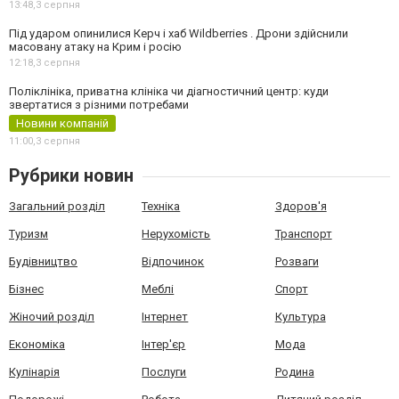
13:48,
3 серпня
Під ударом опинилися Керч і хаб Wildberries . Дрони здійснили
масовану атаку на Крим і росію
12:18,
3 серпня
Поліклініка, приватна клініка чи діагностичний центр: куди
звертатися з різними потребами
Новини компаній
11:00,
3 серпня
Рубрики новин
Загальний розділ
Техніка
Здоров'я
Туризм
Нерухомість
Транспорт
Будівництво
Відпочинок
Розваги
Бізнес
Меблі
Спорт
Жіночий розділ
Інтернет
Культура
Економіка
Інтер'єр
Мода
Кулінарія
Послуги
Родина