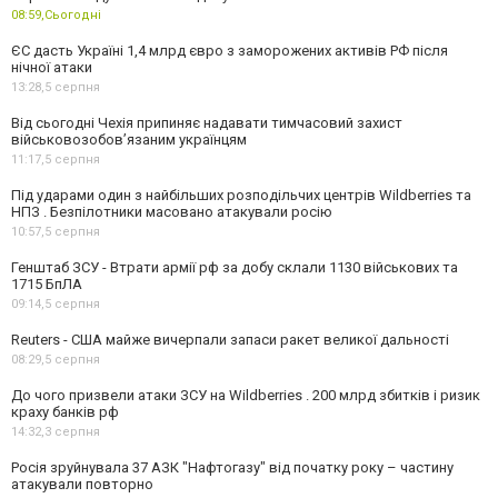
08:59,
Сьогодні
ЄС дасть Україні 1,4 млрд євро з заморожених активів РФ після
нічної атаки
13:28,
5 серпня
Від сьогодні Чехія припиняє надавати тимчасовий захист
військовозобов’язаним українцям
11:17,
5 серпня
Під ударами один з найбільших розподільчих центрів Wildberries та
НПЗ . Безпілотники масовано атакували росію
10:57,
5 серпня
Генштаб ЗСУ - Втрати армії рф за добу склали 1130 військових та
1715 БпЛА
09:14,
5 серпня
Reuters - США майже вичерпали запаси ракет великої дальності
08:29,
5 серпня
До чого призвели атаки ЗСУ на Wildberries . 200 млрд збитків і ризик
краху банків рф
14:32,
3 серпня
Росія зруйнувала 37 АЗК "Нафтогазу" від початку року – частину
атакували повторно