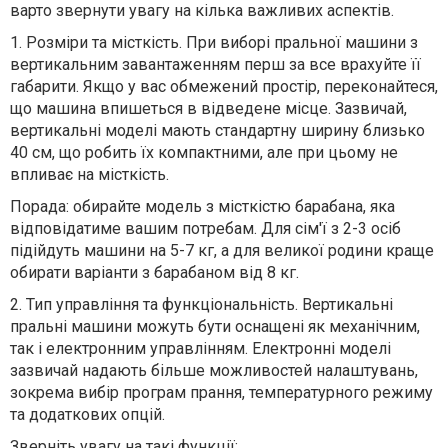
варто звернути увагу на кілька важливих аспектів.
1. Розміри та місткість. При виборі пральної машини з
вертикальним завантаженням перш за все врахуйте її
габарити. Якщо у вас обмежений простір, переконайтеся,
що машина впишеться в відведене місце. Зазвичай,
вертикальні моделі мають стандартну ширину близько
40 см, що робить їх компактними, але при цьому не
впливає на місткість.
Порада: обирайте модель з місткістю барабана, яка
відповідатиме вашим потребам. Для сім'ї з 2-3 осіб
підійдуть машини на 5-7 кг, а для великої родини краще
обирати варіанти з барабаном від 8 кг.
2. Тип управління та функціональність. Вертикальні
пральні машини можуть бути оснащені як механічним,
так і електронним управлінням. Електронні моделі
зазвичай надають більше можливостей налаштувань,
зокрема вибір програм прання, температурного режиму
та додаткових опцій.
Зверніть увагу на такі функції: