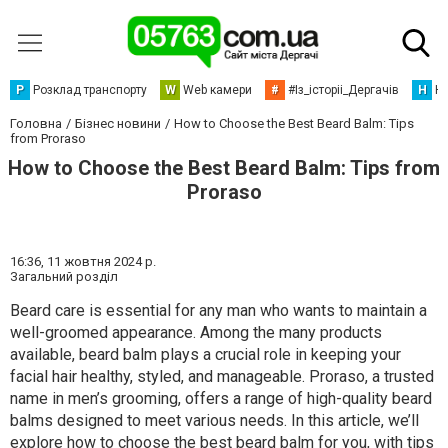
Р
Розклад транспорту
W
Web камери
#
#Із_історіі_Дергачів
Н
Но
Головна
Бізнес новини
How to Choose the Best Beard Balm: Tips
from Proraso
How to Choose the Best Beard Balm: Tips from
Proraso
16:36,
11 жовтня 2024 р.
Загальний розділ
Beard care is essential for any man who wants to maintain a
well-groomed appearance. Among the many products
available, beard balm plays a crucial role in keeping your
facial hair healthy, styled, and manageable. Proraso, a trusted
name in men’s grooming, offers a range of high-quality beard
balms designed to meet various needs. In this article, we’ll
explore how to choose the best beard balm for you, with tips