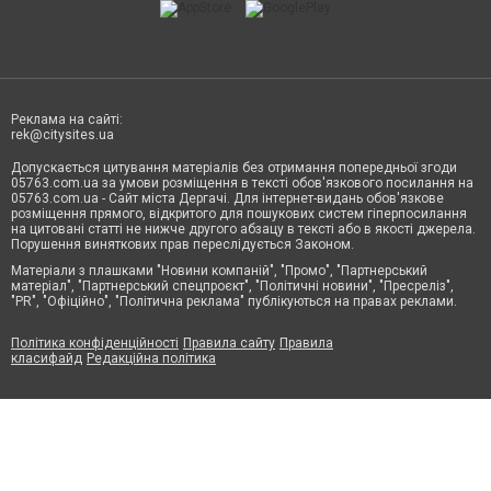
Реклама на сайті:
rek@citysites.ua
Допускається цитування матеріалів без отримання попередньої згоди
05763.com.ua за умови розміщення в тексті обов'язкового посилання на
05763.com.ua - Сайт міста Дергачі. Для інтернет-видань обов'язкове
розміщення прямого, відкритого для пошукових систем гіперпосилання
на цитовані статті не нижче другого абзацу в тексті або в якості джерела.
Порушення виняткових прав переслідується Законом.
Матеріали з плашками "Новини компаній", "Промо", "Партнерський
матеріал", "Партнерський спецпроєкт", "Політичні новини", "Пресреліз",
"PR", "Офіційно", "Політична реклама" публікуються на правах реклами.
Політика конфіденційності
Правила сайту
Правила
класифайд
Редакційна політика