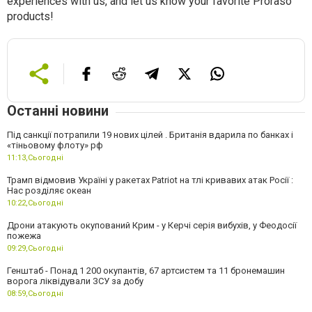
experiences with us, and let us know your favorite Proraso
products!
Останні новини
Під санкції потрапили 19 нових цілей . Британія вдарила по банках і
«тіньовому флоту» рф
11:13,
Сьогодні
Трамп відмовив Україні у ракетах Patriot на тлі кривавих атак Росії :
Нас розділяє океан
10:22,
Сьогодні
Дрони атакують окупований Крим - у Керчі серія вибухів, у Феодосії
пожежа
09:29,
Сьогодні
Генштаб - Понад 1 200 окупантів, 67 артсистем та 11 бронемашин
ворога ліквідували ЗСУ за добу
08:59,
Сьогодні