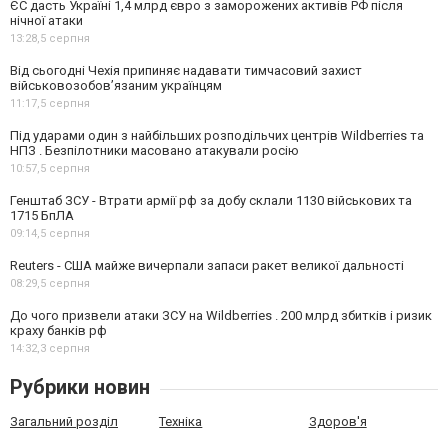
ЄС дасть Україні 1,4 млрд євро з заморожених активів РФ після
нічної атаки
13:28,
5 серпня
Від сьогодні Чехія припиняє надавати тимчасовий захист
військовозобов’язаним українцям
11:17,
5 серпня
Під ударами один з найбільших розподільчих центрів Wildberries та
НПЗ . Безпілотники масовано атакували росію
10:57,
5 серпня
Генштаб ЗСУ - Втрати армії рф за добу склали 1130 військових та
1715 БпЛА
09:14,
5 серпня
Reuters - США майже вичерпали запаси ракет великої дальності
08:29,
5 серпня
До чого призвели атаки ЗСУ на Wildberries . 200 млрд збитків і ризик
краху банків рф
14:32,
3 серпня
Рубрики новин
Загальний розділ
Техніка
Здоров'я