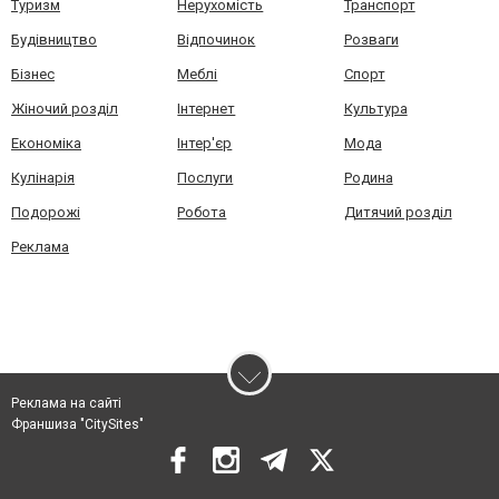
Туризм
Нерухомість
Транспорт
Будівництво
Відпочинок
Розваги
Бізнес
Меблі
Спорт
Жіночий розділ
Інтернет
Культура
Економіка
Інтер'єр
Мода
Кулінарія
Послуги
Родина
Подорожі
Робота
Дитячий розділ
Реклама
Реклама на сайті
Франшиза "CitySites"