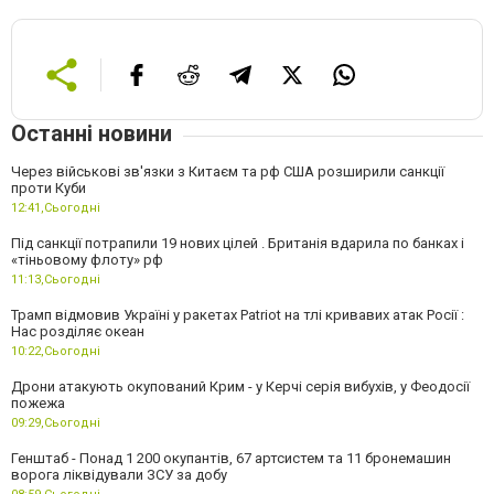
Останні новини
Через військові зв'язки з Китаєм та рф США розширили санкції
проти Куби
12:41,
Сьогодні
Під санкції потрапили 19 нових цілей . Британія вдарила по банках і
«тіньовому флоту» рф
11:13,
Сьогодні
Трамп відмовив Україні у ракетах Patriot на тлі кривавих атак Росії :
Нас розділяє океан
10:22,
Сьогодні
Дрони атакують окупований Крим - у Керчі серія вибухів, у Феодосії
пожежа
09:29,
Сьогодні
Генштаб - Понад 1 200 окупантів, 67 артсистем та 11 бронемашин
ворога ліквідували ЗСУ за добу