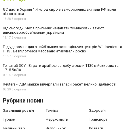
08:59,
Сьогодні
ЄС дасть Україні 1,4 млрд євро з заморожених активів РФ після
нічної атаки
13:28,
5 серпня
Від сьогодні Чехія припиняє надавати тимчасовий захист
військовозобов’язаним українцям
11:17,
5 серпня
Під ударами один з найбільших розподільчих центрів Wildberries та
НПЗ . Безпілотники масовано атакували росію
10:57,
5 серпня
Генштаб ЗСУ - Втрати армії рф за добу склали 1130 військових та
1715 БпЛА
09:14,
5 серпня
Reuters - США майже вичерпали запаси ракет великої дальності
08:29,
5 серпня
Рубрики новин
Загальний розділ
Техніка
Здоров'я
Туризм
Нерухомість
Транспорт
Будівництво
Відпочинок
Розваги