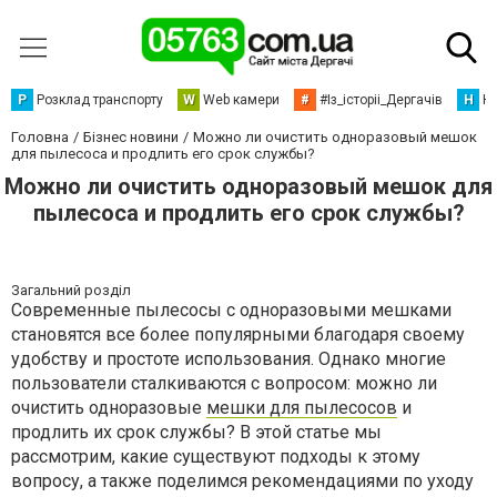
Р
Розклад транспорту
W
Web камери
#
#Із_історіі_Дергачів
Н
Но
Головна
Бізнес новини
Можно ли очистить одноразовый мешок
для пылесоса и продлить его срок службы?
Можно ли очистить одноразовый мешок для
пылесоса и продлить его срок службы?
Загальний розділ
Современные пылесосы с одноразовыми мешками
становятся все более популярными благодаря своему
удобству и простоте использования. Однако многие
пользователи сталкиваются с вопросом: можно ли
очистить одноразовые
мешки для пылесосов
и
продлить их срок службы? В этой статье мы
рассмотрим, какие существуют подходы к этому
вопросу, а также поделимся рекомендациями по уходу