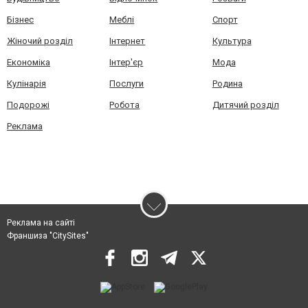
Бізнес
Меблі
Спорт
Жіночий розділ
Інтернет
Культура
Економіка
Інтер'єр
Мода
Кулінарія
Послуги
Родина
Подорожі
Робота
Дитячий розділ
Реклама
Реклама на сайті
Франшиза "CitySites"