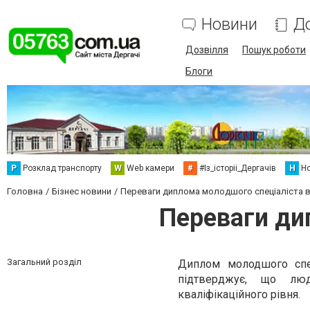
Новини
Д
Дозвілля
Пошук роботи
Блоги
Р
Розклад транспорту
W
Web камери
#
#Із_історіі_Дергачів
Н
Но
Головна
Бізнес новини
Переваги диплома молодшого спеціаліста в 
Переваги ди
Загальний розділ
Диплом молодшого спец
підтверджує, що люд
кваліфікаційного рівня.