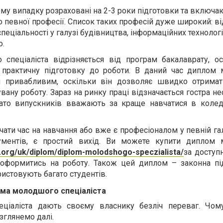
му випадку розраховані на 2-3 роки підготовки та включа
о певної професії. Список таких професій дуже широкий: ві
спеціальності у галузі будівництва, інформаційних технологі
о.
спеціаліста відрізняється від програм бакалаврату, ос
 практичну підготовку до роботи. В даний час диплом
ш привабливим, оскільки він дозволяє швидко отримат
ану роботу. Зараз на ринку праці відзначається гостра не
гато випускників вважають за краще навчатися в колед
ати час на навчання або вже є професіоналом у певній гал
ументів, є простий вихід. Ви можете купити диплом
.org/uk/diplom/diplom-molodshogo-speczialista/
за доступ
 оформитись на роботу. Також цей диплом – законна пі
ристовують багато студентів.
ома молодшого спеціаліста
ціаліста дають своєму власнику безліч переваг. Чом
зглянемо далі.