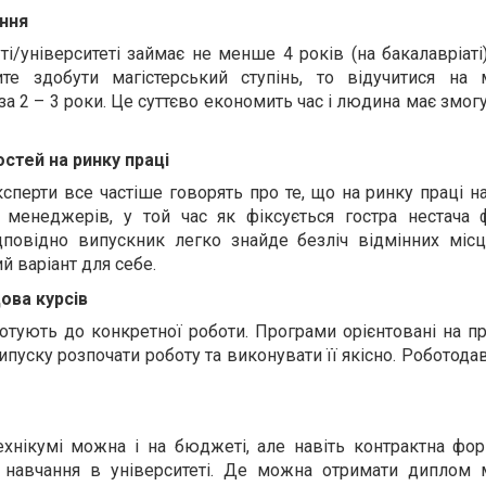
ння
ті/університеті займає не менше 4 років (на бакалавріаті
те здобути магістерський ступінь, то відучитися на
а 2 – 3 роки. Це суттєво економить час і людина має змог
стей на ринку праці
ксперти все частіше говорять про те, що на ринку праці н
а менеджерів, у той час як фіксується гостра нестача ф
ідповідно випускник легко знайде безліч відмінних місц
 варіант для себе.
ова курсів
отують до конкретної роботи. Програми орієнтовані на п
ипуску розпочати роботу та виконувати її якісно. Роботода
ехнікумі можна і на бюджеті, але навіть контрактна фо
 навчання в університеті. Де можна отримати диплом