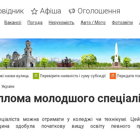
овідник
Афіша
Оголошення
Вакансії
Погода
Нерухомість
Авто / Мото
Фотозвіти
ві назви вулиць
П
Перевірити наявність і суму субсидії
П
Передати пок
Україні
плома молодшого спеціаліс
іаліста можна отримати у коледжі чи технікумі. Це
ина здобула початкову вищу освіту певного пр