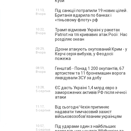
Куби
11:13,
Під санкції потрапили 19 нових цілей .
Вчора
Британія вдарила по банках і
«тіньовому флоту» рф
10:22,
Трамп відмовив Україні у ракетах
Вчора
Patriot на тлі кривавих атак Росії : Нас
розділяє океан
09:29,
Дрони атакують окупований Крим - у
Вчора
Керчі серія вибухів, у Феодосії
пожежа
08:59,
Генштаб - Понад 1 200 окупантів, 67
Вчора
артсистем та 11 бронемашин ворога
ліквідували ЗСУ за добу
13:28,
ЄС дасть Україні 1,4 млрд євро з
5 серпня
заморожених активів РФ після нічної
атаки
11:17,
Від сьогодні Чехія припиняє
5 серпня
надавати тимчасовий захист
військовозобов’язаним українцям
10:57,
Під ударами один з найбільших
5 серпня