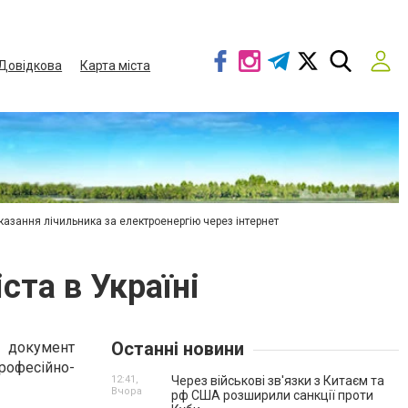
Довідкова
Карта міста
азання лічильника за електроенергію через інтернет
та в Україні
Останні новини
й документ
офесійно-
12:41,
Через військові зв'язки з Китаєм та
Вчора
рф США розширили санкції проти