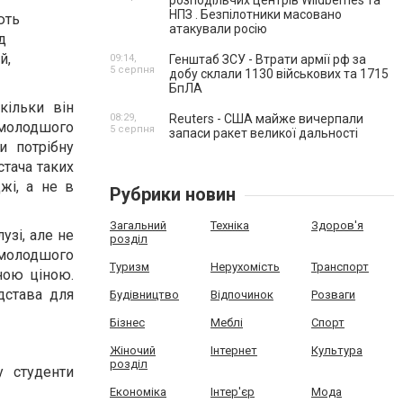
розподільчих центрів Wildberries та
НПЗ . Безпілотники масовано
ють
атакували росію
д
й,
09:14,
Генштаб ЗСУ - Втрати армії рф за
5 серпня
добу склали 1130 військових та 1715
БпЛА
кільки він
08:29,
Reuters - США майже вичерпали
 молодшого
5 серпня
запаси ракет великої дальності
и потрібну
стача таких
жі, а не в
Рубрики новин
Загальний
Техніка
Здоров'я
узі, але не
розділ
 молодшого
Туризм
Нерухомість
Транспорт
ною ціною.
дстава для
Будівництво
Відпочинок
Розваги
Бізнес
Меблі
Спорт
Жіночий
Інтернет
Культура
розділ
у студенти
Економіка
Інтер'єр
Мода