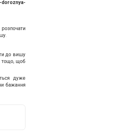
b-doroznya-
 розпочати
шу.
ти до вишу
и тощо, щоб
ється дуже
чи бажання