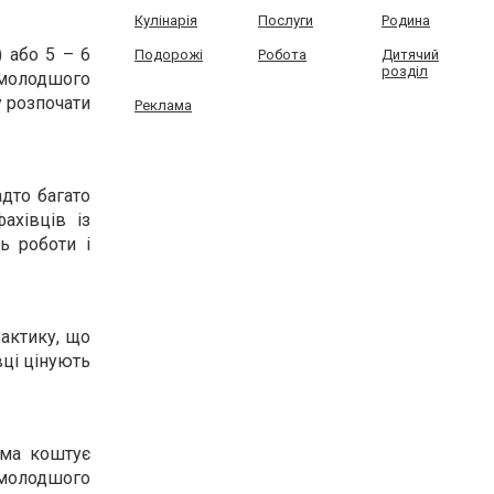
Кулінарія
Послуги
Родина
) або 5 – 6
Подорожі
Робота
Дитячий
розділ
 молодшого
у розпочати
Реклама
адто багато
ахівців із
ь роботи і
рактику, що
вці цінують
рма коштує
 молодшого