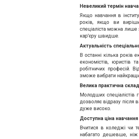
Невеликий термін навча
Якщо навчання в інститу
років, якщо ви виріши
спеціаліста можна лише з
кар'єру швидше.
Актуальність спеціально
В останні кілька років е
економістів, юристів т
робітничих професій. В
зможе вибрати найкращий
Велика практична склад
Молодших спеціалістів г
дозволяє відразу після в
дуже високо.
Доступна ціна навчання
Вчитися в коледжі чи т
набагато дешевше, ніж