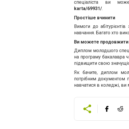
спеціаліста ви мо
karta/69931/
.
Простіше вчинити
Вимоги до абітурієнтів
навчання. Багато хто ви
Ви можете продовжити 
Диплом молодшого спеціа
на програму бакалавра ч
підвищити свою значущіс
Як бачите, диплом мол
потрібним документом пр
навчатися в коледжі, ви