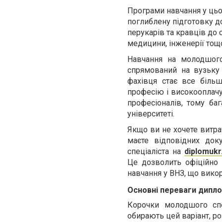
Програми навчання у цьо
поглиблену підготовку д
перукарів та кравців до 
медицини, інженерії тощ
Навчання на молодшого 
спрямований на вузьку
фахівця стає все біль
професію і високооплачув
професіоналів, тому ба
університеті.
Якщо ви не хочете витрач
маєте відповідних док
спеціаліста на
diplomukr
Це дозволить офіційно
навчання у ВНЗ, що вико
Основні переваги дипл
Корочки молодшого спе
обирають цей варіант, ро