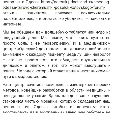
невролог в Одессе
https://odesskij-doctor.od.ua/nevrolog-
odessa-tairovo-cheremushki-poselok-kotovskogo-forum/
отзывы пациентов получает исключительно
положительные, и в этом легко убедиться – поискать в
интернете.
Мы не обещаем вам волшебную таблетку или чудо на
следующий день. Мы знаем, что лечить нужно не
просто боль, а ее первопричину. И в медицинском
центре «Одесский доктор» мы это делаем с любовью и
вниманием к каждому пациенту. Ведь лучший невролог
– это не просто тот, кто обладает внушительным
дипломом и опытом, а тот, кто может выслушать и
понять. Человек, который станет вашим наставником на
пути к выздоровлению.
Наш центр сочетает комплекс физиотерапевтических
методов, новейшие разработки в области медицины и
неподдельное участие. Здесь каждое ваше ощущение
становится частью мозаики, которую складывает наш
невролог из Одессы, чтобы в конечном итоге
восстановить ваш внутренний баланс. Мы работаем не