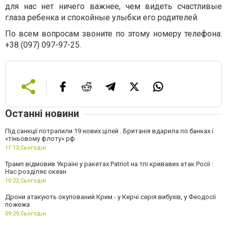
для нас нет ничего важнее, чем видеть счастливые
глаза ребенка и спокойные улыбки его родителей.
По всем вопросам звоните по этому номеру телефона:
+38 (097) 097-97-25.
Останні новини
Під санкції потрапили 19 нових цілей . Британія вдарила по банках і
«тіньовому флоту» рф
11:13,
Сьогодні
Трамп відмовив Україні у ракетах Patriot на тлі кривавих атак Росії :
Нас розділяє океан
10:22,
Сьогодні
Дрони атакують окупований Крим - у Керчі серія вибухів, у Феодосії
пожежа
09:29,
Сьогодні