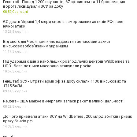
Генштаб - Понад 1 200 окупантів, 67 артсистем та 11 бронемашин
ворога ліквідували ЗСУ за добу
08:59,
Сьогодні
ЄС дасть Україні 1,4 млрд євро з заморожених активів РФ після
нічної атаки
13:28,
5 серпня
Від сьогодні Чехія припиняє надавати тимчасовий захист
військовозобов’язаним українцям
11:17,
5 серпня
Під ударами один з найбільших розподільчих центрів Wildberries та
НПЗ . Безпілотники масовано атакували росію
10:57,
5 серпня
Генштаб ЗСУ - Втрати армії рф за добу склали 1130 військових та
1715 БпЛА
09:14,
5 серпня
Reuters - США майже вичерпали запаси ракет великої дальності
08:29,
5 серпня
До чого призвели атаки ЗСУ на Wildberries . 200 млрд збитків і ризик
краху банків рф
14:32,
3 серпня