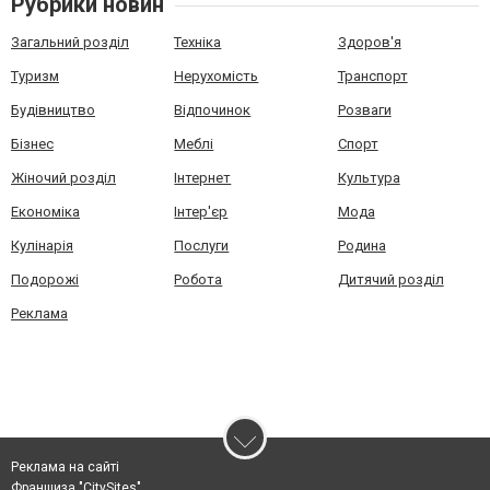
Рубрики новин
Загальний розділ
Техніка
Здоров'я
Туризм
Нерухомість
Транспорт
Будівництво
Відпочинок
Розваги
Бізнес
Меблі
Спорт
Жіночий розділ
Інтернет
Культура
Економіка
Інтер'єр
Мода
Кулінарія
Послуги
Родина
Подорожі
Робота
Дитячий розділ
Реклама
Реклама на сайті
Франшиза "CitySites"