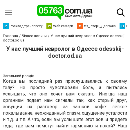
Р
Розклад транспорту
W
Web камери
#
#Із_історіі_Дергачів
Н
Но
Головна
Бізнес новини
У нас лучший невролог в Одессе odesskij-
doctor.od.ua
У нас лучший невролог в Одессе odesskij-
doctor.od.ua
Загальний розділ
Когда вы последний раз прислушивались к своему
телу? Не просто чувствовали боль, а пытались
услышать, что оно хочет вам сказать. Иногда наш
организм подает нам сигналы так, как старый друг,
зовущий на разговор за чашкой кофе: легкое
покалывание, неожиданный спазм, ощущение усталости
и т.д. и т.п. А что, если вы услышите этот зов и придете
туда, где вам помогут найти гармонию и покой? Наш