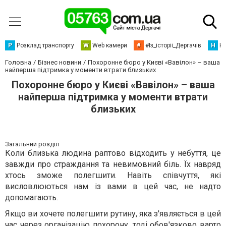
Р
Розклад транспорту
W
Web камери
#
#Із_історіі_Дергачів
Н
Но
Головна
Бізнес новини
Похоронне бюро у Києві «Вавілон» – ваша
найперша підтримка у моменти втрати близьких
Похоронне бюро у Києві «Вавілон» – ваша
найперша підтримка у моменти втрати
близьких
Загальний розділ
Коли близька людина раптово відходить у небуття, це
завжди про страждання та невимовний біль. Їх навряд
хтось зможе полегшити. Навіть співчуття, які
висловлюються нам із вами в цей час, не надто
допомагають.
Якщо ви хочете полегшити рутину, яка з'являється в цей
час через організацію похорону, тоді обов'язково варто