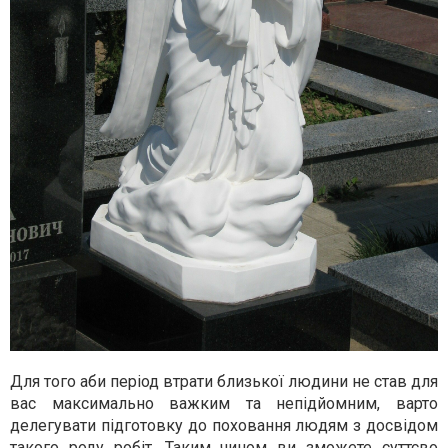
Для того аби період втрати близької людини не став для
вас максимально важким та непідйомним, варто
делегувати підготовку до поховання людям з досвідом
такого роду робіт. Таким чином ви зможете суттєво