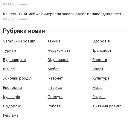
09:14,
5 серпня
Reuters - США майже вичерпали запаси ракет великої дальності
08:29,
5 серпня
Рубрики новин
Загальний розділ
Техніка
Здоров'я
Туризм
Нерухомість
Транспорт
Будівництво
Відпочинок
Розваги
Бізнес
Меблі
Спорт
Жіночий розділ
Інтернет
Культура
Економіка
Інтер'єр
Мода
Кулінарія
Послуги
Родина
Подорожі
Робота
Дитячий розділ
Реклама