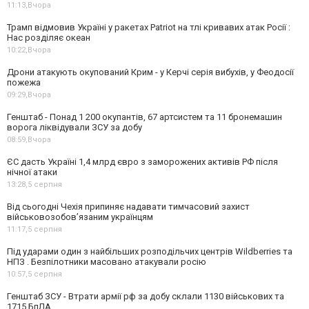
11:13,
Вчора
Трамп відмовив Україні у ракетах Patriot на тлі кривавих атак Росії :
Нас розділяє океан
10:22,
Вчора
Дрони атакують окупований Крим - у Керчі серія вибухів, у Феодосії
пожежа
09:29,
Вчора
Генштаб - Понад 1 200 окупантів, 67 артсистем та 11 бронемашин
ворога ліквідували ЗСУ за добу
08:59,
Вчора
ЄС дасть Україні 1,4 млрд євро з заморожених активів РФ після
нічної атаки
13:28,
5 серпня
Від сьогодні Чехія припиняє надавати тимчасовий захист
військовозобов’язаним українцям
11:17,
5 серпня
Під ударами один з найбільших розподільчих центрів Wildberries та
НПЗ . Безпілотники масовано атакували росію
10:57,
5 серпня
Генштаб ЗСУ - Втрати армії рф за добу склали 1130 військових та
1715 БпЛА