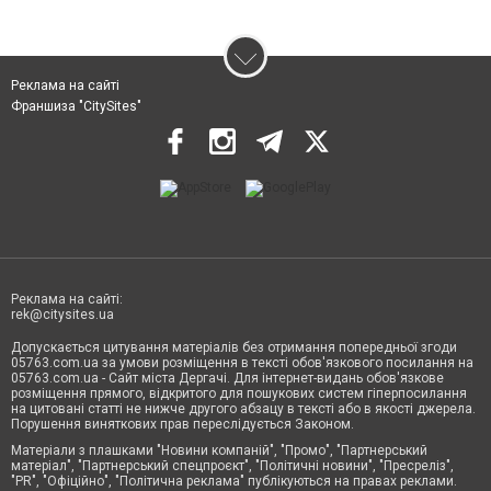
Реклама на сайті
Франшиза "CitySites"
Реклама на сайті:
rek@citysites.ua
Допускається цитування матеріалів без отримання попередньої згоди
05763.com.ua за умови розміщення в тексті обов'язкового посилання на
05763.com.ua - Сайт міста Дергачі. Для інтернет-видань обов'язкове
розміщення прямого, відкритого для пошукових систем гіперпосилання
на цитовані статті не нижче другого абзацу в тексті або в якості джерела.
Порушення виняткових прав переслідується Законом.
Матеріали з плашками "Новини компаній", "Промо", "Партнерський
матеріал", "Партнерський спецпроєкт", "Політичні новини", "Пресреліз",
"PR", "Офіційно", "Політична реклама" публікуються на правах реклами.