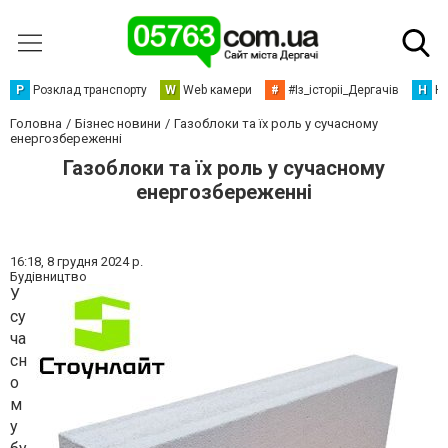
Р
Розклад транспорту
W
Web камери
#
#Із_історіі_Дергачів
Н
Но
Головна
Бізнес новини
Газоблоки та їх роль у сучасному
енергозбереженні
Газоблоки та їх роль у сучасному
енергозбереженні
16:18,
8 грудня 2024 р.
Будівництво
У
су
ча
сн
о
м
у