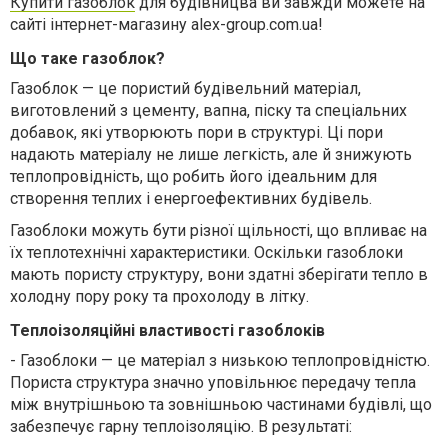
Купити газоблок
для будівницва ви завжди можете на
сайті інтернет-магазину alex-group.com.ua!
Що таке газоблок?
Газоблок — це пористий будівельний матеріал,
виготовлений з цементу, вапна, піску та спеціальних
добавок, які утворюють пори в структурі. Ці пори
надають матеріалу не лише легкість, але й знижують
теплопровідність, що робить його ідеальним для
створення теплих і енергоефективних будівель.
Газоблоки можуть бути різної щільності, що впливає на
їх теплотехнічні характеристики. Оскільки газоблоки
мають пористу структуру, вони здатні зберігати тепло в
холодну пору року та прохолоду в літку.
Теплоізоляційні властивості газоблоків
-
Газоблоки — це матеріал з низькою теплопровідністю.
Пориста структура значно уповільнює передачу тепла
між внутрішньою та зовнішньою частинами будівлі, що
забезпечує гарну теплоізоляцію. В результаті: