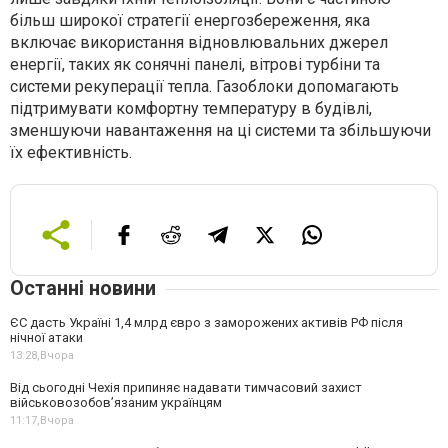
більш широкої стратегії енергозбереження, яка
включає використання відновлювальних джерел
енергії, таких як сонячні панелі, вітрові турбіни та
системи рекуперації тепла. Газоблоки допомагають
підтримувати комфортну температуру в будівлі,
зменшуючи навантаження на ці системи та збільшуючи
їх ефективність.
Останні новини
ЄС дасть Україні 1,4 млрд євро з заморожених активів РФ після
нічної атаки
13:28,
Вчора
Від сьогодні Чехія припиняє надавати тимчасовий захист
військовозобов’язаним українцям
11:17,
Вчора