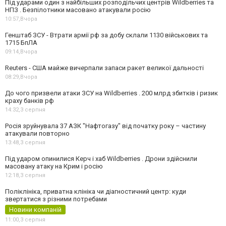
Під ударами один з найбільших розподільчих центрів Wildberries та
НПЗ . Безпілотники масовано атакували росію
10:57,
Вчора
Генштаб ЗСУ - Втрати армії рф за добу склали 1130 військових та
1715 БпЛА
09:14,
Вчора
Reuters - США майже вичерпали запаси ракет великої дальності
08:29,
Вчора
До чого призвели атаки ЗСУ на Wildberries . 200 млрд збитків і ризик
краху банків рф
14:32,
3 серпня
Росія зруйнувала 37 АЗК "Нафтогазу" від початку року – частину
атакували повторно
13:48,
3 серпня
Під ударом опинилися Керч і хаб Wildberries . Дрони здійснили
масовану атаку на Крим і росію
12:18,
3 серпня
Поліклініка, приватна клініка чи діагностичний центр: куди
звертатися з різними потребами
Новини компаній
11:00,
3 серпня