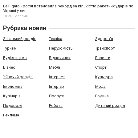
Le Figaro - росія встановила рекорд за кількістю ракетних ударів по
Україні у липні
10:21,
3 серпня
Рубрики новин
Загальний розділ
Техніка
Здоров'я
Туризм
Нерухомість
Транспорт
Будівництво
Відпочинок
Розваги
Бізнес
Меблі
Спорт
Жіночий розділ
Інтернет
Культура
Економіка
Інтер'єр
Мода
Кулінарія
Послуги
Родина
Подорожі
Робота
Дитячий розділ
Реклама