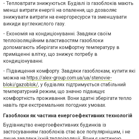
-
Тепловтрати знижуються. Будівлі із газоблоків мають
менші витрати енергії на опалення, що дозволяє
знижувати витрати на енергоресурси та зменшувати
викиди вуглекислого газу.
-
Економія на кондиціонуванні. Завдяки своїм
теплоізоляційним властивостям газоблоки
допомагають зберігати комфортну температуру в
приміщенні влітку, що знижує потребу в
кондиціонуванні.
-
Підвищення комфорту. Завдяки газоблокам, купити які
можна на
https://alex-group.com.ua/ua/stenovie-
bloki/gazoblok/
, у будівлях підтримується стабільний
температурний режим, що значно підвищує
комфортність проживання. Вони здатні зберігати тепло
навіть при екстремальних погодних умовах.
Газоблоки як частина енергоефективних технологій
Будівництво енергоефективних будинків із
застосуванням газоблоків стає все популярнішим, і не
лише завдяки їхній теплоізоляції. Вони є частиною