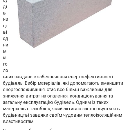
бу
ді
в
ни
цт
ві
од
ни
м
із
го
ло
вних завдань є забезпечення енергоефективності
будівель. Вибір матеріалів, які допомагають зменшити
енергоспоживання, стає все більш важливим для
зниження витрат на опалення, кондиціонування та
загальну експлуатацію будівель. Одним із таких
матеріалів є газоблок, який активно застосовується в
будівництві завдяки своїм чудовим теплоізоляційним
властивостям.