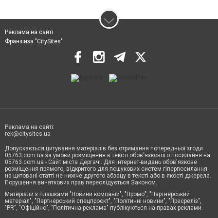
Реклама на сайті
Франшиза "CitySites"
Реклама на сайті:
rek@citysites.ua
Допускається цитування матеріалів без отримання попередньої згоди
05763.com.ua за умови розміщення в тексті обов'язкового посилання на
05763.com.ua - Сайт міста Дергачі. Для інтернет-видань обов'язкове
розміщення прямого, відкритого для пошукових систем гіперпосилання
на цитовані статті не нижче другого абзацу в тексті або в якості джерела.
Порушення виняткових прав переслідується Законом.
Матеріали з плашками "Новини компаній", "Промо", "Партнерський
матеріал", "Партнерський спецпроєкт", "Політичні новини", "Пресреліз",
"PR", "Офіційно", "Політична реклама" публікуються на правах реклами.