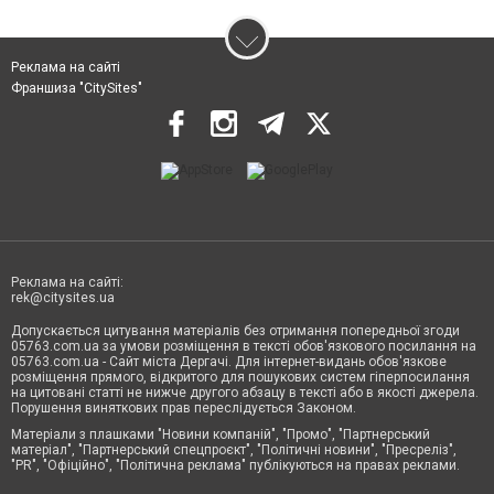
Реклама на сайті
Франшиза "CitySites"
Реклама на сайті:
rek@citysites.ua
Допускається цитування матеріалів без отримання попередньої згоди
05763.com.ua за умови розміщення в тексті обов'язкового посилання на
05763.com.ua - Сайт міста Дергачі. Для інтернет-видань обов'язкове
розміщення прямого, відкритого для пошукових систем гіперпосилання
на цитовані статті не нижче другого абзацу в тексті або в якості джерела.
Порушення виняткових прав переслідується Законом.
Матеріали з плашками "Новини компаній", "Промо", "Партнерський
матеріал", "Партнерський спецпроєкт", "Політичні новини", "Пресреліз",
"PR", "Офіційно", "Політична реклама" публікуються на правах реклами.