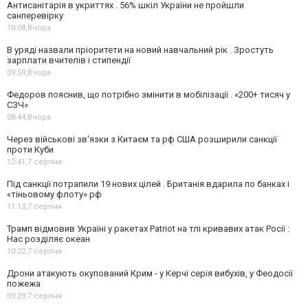
Антисанітарія в укриттях . 56% шкіл України не пройшли
санперевірку
10:08,
Вчора
В уряді назвали пріоритети на новий навчальний рік . Зростуть
зарплати вчителів і стипендії
09:59,
Вчора
Федоров пояснив, що потрібно змінити в мобілізації . «200+ тисяч у
СЗЧ»
08:44,
Вчора
Через військові зв'язки з Китаєм та рф США розширили санкції
проти Куби
12:41,
7 серпня
Під санкції потрапили 19 нових цілей . Британія вдарила по банках і
«тіньовому флоту» рф
11:13,
7 серпня
Трамп відмовив Україні у ракетах Patriot на тлі кривавих атак Росії :
Нас розділяє океан
10:22,
7 серпня
Дрони атакують окупований Крим - у Керчі серія вибухів, у Феодосії
пожежа
09:29,
7 серпня