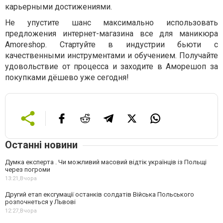
карьерными достижениями.
Не упустите шанс максимально использовать
предложения интернет-магазина все для маникюра
Amoreshop. Стартуйте в индустрии бьюти с
качественными инструментами и обучением. Получайте
удовольствие от процесса и заходите в Аморешоп за
покупками дёшево уже сегодня!
Останні новини
Думка експерта . Чи можливий масовий відтік українців із Польщі
через погроми
13:21,
Вчора
Другий етап ексгумації останків солдатів Війська Польського
розпочнеться у Львові
12:27,
Вчора