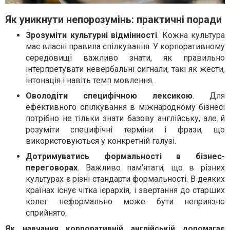
Як уникнути непорозумінь: практичні поради
Зрозуміти культурні відмінності
. Кожна культура
має власні правила спілкування. У корпоративному
середовищі важливо знати, як правильно
інтерпретувати невербальні сигнали, такі як жести,
інтонація і навіть темп мовлення.
Оволодіти специфічною лексикою
. Для
ефективного спілкування в міжнародному бізнесі
потрібно не тільки знати базову англійську, але й
розуміти специфічні терміни і фрази, що
використовуються у конкретній галузі.
Дотримуватись формальності в бізнес-
переговорах
. Важливо пам'ятати, що в різних
культурах є різні стандарти формальності. В деяких
країнах існує чітка ієрархія, і звертання до старших
колег неформально може бути неприязно
сприйнято.
Як навчання корпоративній англійській допомагає