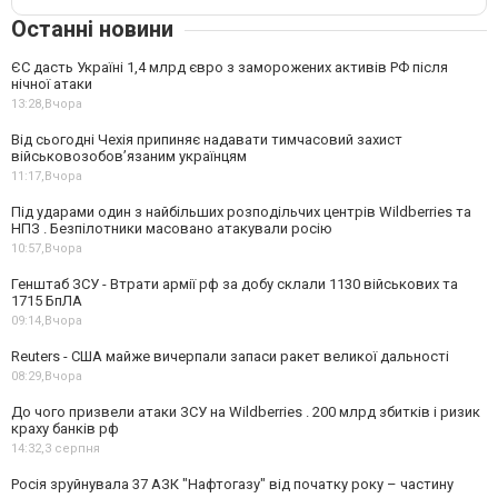
Останні новини
ЄС дасть Україні 1,4 млрд євро з заморожених активів РФ після
нічної атаки
13:28,
Вчора
Від сьогодні Чехія припиняє надавати тимчасовий захист
військовозобов’язаним українцям
11:17,
Вчора
Під ударами один з найбільших розподільчих центрів Wildberries та
НПЗ . Безпілотники масовано атакували росію
10:57,
Вчора
Генштаб ЗСУ - Втрати армії рф за добу склали 1130 військових та
1715 БпЛА
09:14,
Вчора
Reuters - США майже вичерпали запаси ракет великої дальності
08:29,
Вчора
До чого призвели атаки ЗСУ на Wildberries . 200 млрд збитків і ризик
краху банків рф
14:32,
3 серпня
Росія зруйнувала 37 АЗК "Нафтогазу" від початку року – частину