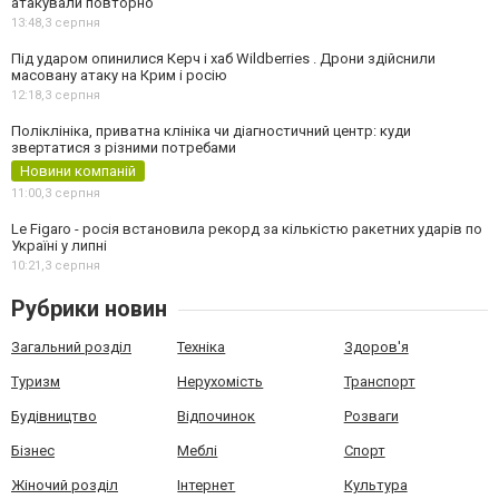
атакували повторно
13:48,
3 серпня
Під ударом опинилися Керч і хаб Wildberries . Дрони здійснили
масовану атаку на Крим і росію
12:18,
3 серпня
Поліклініка, приватна клініка чи діагностичний центр: куди
звертатися з різними потребами
Новини компаній
11:00,
3 серпня
Le Figaro - росія встановила рекорд за кількістю ракетних ударів по
Україні у липні
10:21,
3 серпня
Рубрики новин
Загальний розділ
Техніка
Здоров'я
Туризм
Нерухомість
Транспорт
Будівництво
Відпочинок
Розваги
Бізнес
Меблі
Спорт
Жіночий розділ
Інтернет
Культура