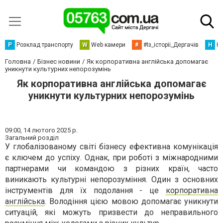
Р
Розклад транспорту
W
Web камери
#
#Із_історіі_Дергачів
Н
Но
Головна
Бізнес новини
Як корпоративна англійська допомагає
уникнути культурних непорозумінь
Як корпоративна англійська допомагає
уникнути культурних непорозумінь
09:00,
14 лютого 2025 р.
Загальний розділ
У глобалізованому світі бізнесу ефективна комунікація
є ключем до успіху. Однак, при роботі з міжнародними
партнерами чи командою з різних країн, часто
виникають культурні непорозуміння. Один з основних
інструментів для їх подолання - це
корпоративна
англійська
. Володіння цією мовою допомагає уникнути
ситуацій, які можуть призвести до неправильного