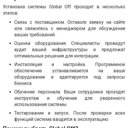
Установка системы Global Off проходит в несколько
этапов:
Связь с поставщиком. Оставьте заявку на сайте
или свяжитесь с менеджером для обсуждения
ваших требований.
Оценка оборудования. Специалисты проведут
аудит вашей инфраструктуры и предложат
оптимальные решения для интеграции.
Инсталляция и настройка. Программное
обеспечение устанавливается на ваше
оборудование и адаптируется под запросы
бизнеса.
Обучение персонала. Ваши сотрудники проходят
инструктаж и обучение для уверенного
использования системы.
Тестирование и запуск. После проверки всех
функций система вводится в эксплуатацию.