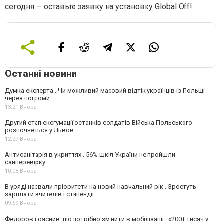
сегодня — оставьте заявку на установку Global Off!
Останні новини
Думка експерта . Чи можливий масовий відтік українців із Польщі
через погроми
13:21,
Вчора
Другий етап ексгумації останків солдатів Війська Польського
розпочнеться у Львові
12:27,
Вчора
Антисанітарія в укриттях . 56% шкіл України не пройшли
санперевірку
10:08,
Вчора
В уряді назвали пріоритети на новий навчальний рік . Зростуть
зарплати вчителів і стипендії
09:59,
Вчора
Федоров пояснив, що потрібно змінити в мобілізації . «200+ тисяч у