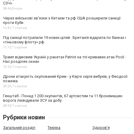
СЗЧ»
08:44,
Вчора
Через військові зв'язки з Китаєм та рф США розширили санкції
проти Куби
12:41,
7 серпня
Під санкції потрапили 19 нових цілей . Британія вдарила по банках і
«тіньовому флоту» рф
11:13,
7 серпня
Трамп відмовив Україні у ракетах Patriot на тлі кривавих атак Росії :
Нас розділяє океан
10:22,
7 серпня
Дрони атакують окупований Крим - у Керчі серія вибухів, у Феодосії
пожежа
09:29,
7 серпня
Генштаб - Понад 1 200 окупантів, 67 артсистем та 11 бронемашин
ворога ліквідували ЗСУ за добу
08:59,
7 серпня
Рубрики новин
Загальний розділ
Техніка
Здоров'я