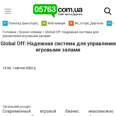
Р
Розклад транспорту
W
Web камери
#
#Із_історіі_Дергачів
Н
Но
Головна
Бізнес новини
Global Off: Надежная система для
управления игровыми залами
Global Off: Надежная система для управления
игровыми залами
1
3
:
0
4
,
1
к
в
і
т
н
я
2
0
2
2
р
.
Загальний розділ
Современный игровой бизнес невозможно