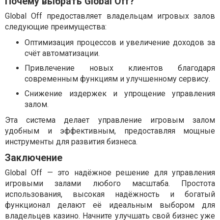
Почему выбрать Global Off?
Global Off предоставляет владельцам игровых залов
следующие преимущества:
Оптимизация процессов и увеличение доходов за
счёт автоматизации.
Привлечение новых клиентов благодаря
современным функциям и улучшенному сервису.
Снижение издержек и упрощение управления
залом.
Эта система делает управление игровым залом
удобным и эффективным, предоставляя мощные
инструменты для развития бизнеса.
Заключение
Global Off — это надёжное решение для управления
игровыми залами любого масштаба. Простота
использования, высокая надёжность и богатый
функционал делают её идеальным выбором для
владельцев казино. Начните улучшать свой бизнес уже