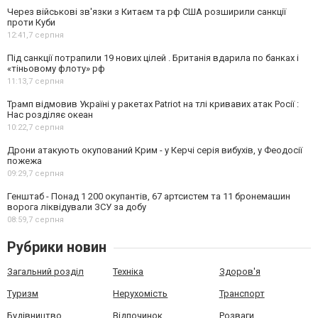
Через військові зв'язки з Китаєм та рф США розширили санкції
проти Куби
12:41,
7 серпня
Під санкції потрапили 19 нових цілей . Британія вдарила по банках і
«тіньовому флоту» рф
11:13,
7 серпня
Трамп відмовив Україні у ракетах Patriot на тлі кривавих атак Росії :
Нас розділяє океан
10:22,
7 серпня
Дрони атакують окупований Крим - у Керчі серія вибухів, у Феодосії
пожежа
09:29,
7 серпня
Генштаб - Понад 1 200 окупантів, 67 артсистем та 11 бронемашин
ворога ліквідували ЗСУ за добу
08:59,
7 серпня
Рубрики новин
Загальний розділ
Техніка
Здоров'я
Туризм
Нерухомість
Транспорт
Будівництво
Відпочинок
Розваги