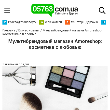
Р
Розклад транспорту
W
Web камери
#
#Із_історіі_Дергачів
Н
Но
Головна
Бізнес новини
Мультибрендовый магазин Amoreshop:
косметика с любовью
Мультибрендовый магазин Amoreshop:
косметика с любовью
Загальний розділ