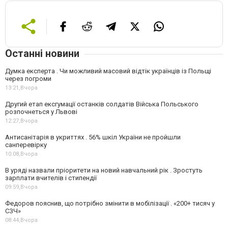
Останні новини
Думка експерта . Чи можливий масовий відтік українців із Польщі
через погроми
13:21,
Вчора
Другий етап ексгумації останків солдатів Війська Польського
розпочнеться у Львові
12:27,
Вчора
Антисанітарія в укриттях . 56% шкіл України не пройшли
санперевірку
10:08,
Вчора
В уряді назвали пріоритети на новий навчальний рік . Зростуть
зарплати вчителів і стипендії
09:59,
Вчора
Федоров пояснив, що потрібно змінити в мобілізації . «200+ тисяч у
СЗЧ»
08:44,
Вчора