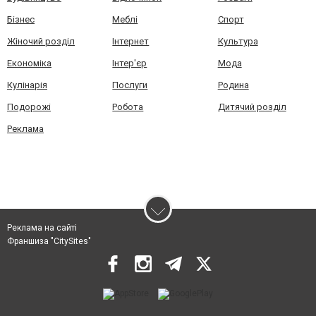
Бізнес
Меблі
Спорт
Жіночий розділ
Інтернет
Культура
Економіка
Інтер'єр
Мода
Кулінарія
Послуги
Родина
Подорожі
Робота
Дитячий розділ
Реклама
Реклама на сайті
Франшиза "CitySites"