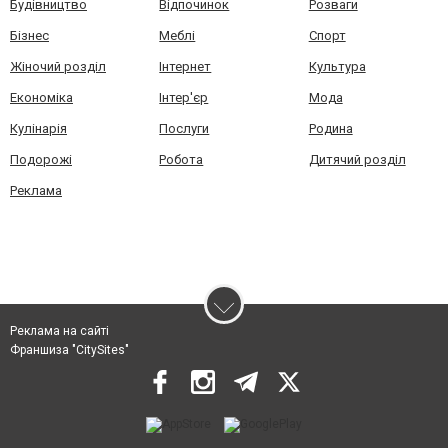
Будівництво
Відпочинок
Розваги
Бізнес
Меблі
Спорт
Жіночий розділ
Інтернет
Культура
Економіка
Інтер'єр
Мода
Кулінарія
Послуги
Родина
Подорожі
Робота
Дитячий розділ
Реклама
Реклама на сайті
Франшиза "CitySites"