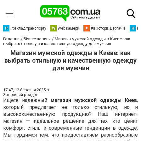
Р
Розклад транспорту
W
Web камери
#
#Із_історіі_Дергачів
Н
Но
Головна
Бізнес новини
Магазин мужской одежды в Киеве: как
выбрать стильную и качественную одежду для мужчин
Магазин мужской одежды в Киеве: как
выбрать стильную и качественную одежду
для мужчин
17:47,
12 березня 2025 р.
Загальний розділ
Ищете надежный
магазин мужской одежды Киев
,
который предлагает не только стильную, но и
высококачественную продукцию? Наш интернет-
магазин — идеальное решение для тех, кто ценит
комфорт, стиль и современные тенденции в одежде.
Мы гордимся тем, что предоставляем разнообразные