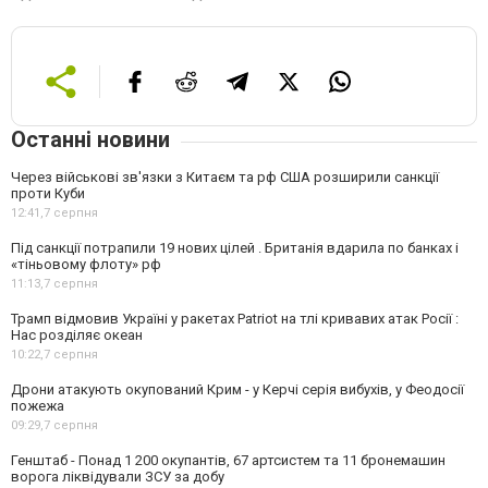
Останні новини
Через військові зв'язки з Китаєм та рф США розширили санкції
проти Куби
12:41,
7 серпня
Під санкції потрапили 19 нових цілей . Британія вдарила по банках і
«тіньовому флоту» рф
11:13,
7 серпня
Трамп відмовив Україні у ракетах Patriot на тлі кривавих атак Росії :
Нас розділяє океан
10:22,
7 серпня
Дрони атакують окупований Крим - у Керчі серія вибухів, у Феодосії
пожежа
09:29,
7 серпня
Генштаб - Понад 1 200 окупантів, 67 артсистем та 11 бронемашин
ворога ліквідували ЗСУ за добу