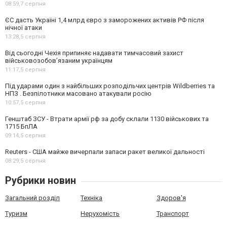
08:59,
7 серпня
ЄС дасть Україні 1,4 млрд євро з заморожених активів РФ після
нічної атаки
13:28,
5 серпня
Від сьогодні Чехія припиняє надавати тимчасовий захист
військовозобов’язаним українцям
11:17,
5 серпня
Під ударами один з найбільших розподільчих центрів Wildberries та
НПЗ . Безпілотники масовано атакували росію
10:57,
5 серпня
Генштаб ЗСУ - Втрати армії рф за добу склали 1130 військових та
1715 БпЛА
09:14,
5 серпня
Reuters - США майже вичерпали запаси ракет великої дальності
08:29,
5 серпня
Рубрики новин
Загальний розділ
Техніка
Здоров'я
Туризм
Нерухомість
Транспорт