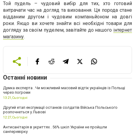
Той пудель – чудовий вибір для тих, хто готовий
витрачати час на догляд та виховання. Ця порода стане
відданим другом і чудовим компаньйоном на довгі
роки. Якщо ви хочете знайти всі необхідні товари для
догляду за своїм пуделем, завітайте до нашого
інтернет
магазину
.
Останні новини
Думка експерта . Чи можливий масовий відтік українців із Польщі
через погроми
13:21,
Сьогодні
Другий етап ексгумації останків солдатів Війська Польського
розпочнеться у Львові
12:27,
Сьогодні
Антисанітарія в укриттях . 56% шкіл України не пройшли
санперевірку