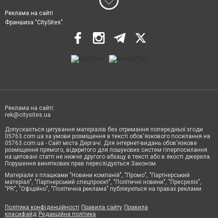
Реклама на сайті
Франшиза "CitySites"
Реклама на сайті:
rek@citysites.ua
Допускається цитування матеріалів без отримання попередньої згоди
05763.com.ua за умови розміщення в тексті обов'язкового посилання на
05763.com.ua - Сайт міста Дергачі. Для інтернет-видань обов'язкове
розміщення прямого, відкритого для пошукових систем гіперпосилання
на цитовані статті не нижче другого абзацу в тексті або в якості джерела.
Порушення виняткових прав переслідується Законом.
Матеріали з плашками "Новини компаній", "Промо", "Партнерський
матеріал", "Партнерський спецпроєкт", "Політичні новини", "Пресреліз",
"PR", "Офіційно", "Політична реклама" публікуються на правах реклами.
Політика конфіденційності
Правила сайту
Правила
класифайд
Редакційна політика