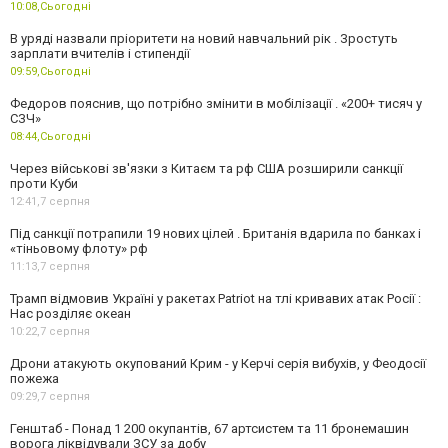
10:08,
Сьогодні
В уряді назвали пріоритети на новий навчальний рік . Зростуть
зарплати вчителів і стипендії
09:59,
Сьогодні
Федоров пояснив, що потрібно змінити в мобілізації . «200+ тисяч у
СЗЧ»
08:44,
Сьогодні
Через військові зв'язки з Китаєм та рф США розширили санкції
проти Куби
12:41,
7 серпня
Під санкції потрапили 19 нових цілей . Британія вдарила по банках і
«тіньовому флоту» рф
11:13,
7 серпня
Трамп відмовив Україні у ракетах Patriot на тлі кривавих атак Росії :
Нас розділяє океан
10:22,
7 серпня
Дрони атакують окупований Крим - у Керчі серія вибухів, у Феодосії
пожежа
09:29,
7 серпня
Генштаб - Понад 1 200 окупантів, 67 артсистем та 11 бронемашин
ворога ліквідували ЗСУ за добу