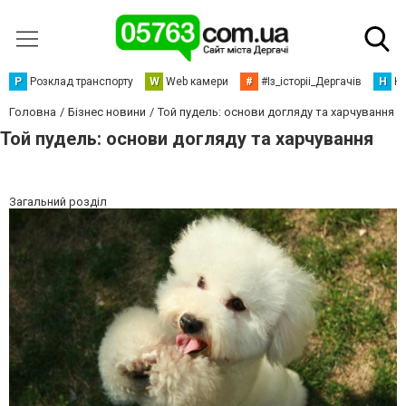
Р
Розклад транспорту
W
Web камери
#
#Із_історіі_Дергачів
Н
Но
Головна
Бізнес новини
Той пудель: основи догляду та харчування
Той пудель: основи догляду та харчування
Загальний розділ