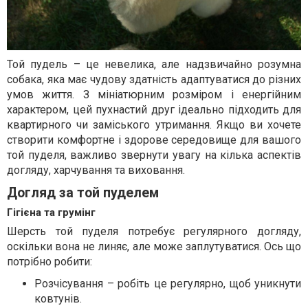
Той пудель – це невелика, але надзвичайно розумна
собака, яка має чудову здатність адаптуватися до різних
умов життя. З мініатюрним розміром і енергійним
характером, цей пухнастий друг ідеально підходить для
квартирного чи заміського утримання. Якщо ви хочете
створити комфортне і здорове середовище для вашого
той пуделя, важливо звернути увагу на кілька аспектів
догляду, харчування та виховання.
Догляд за той пуделем
Гігієна та грумінг
Шерсть той пуделя потребує регулярного догляду,
оскільки вона не линяє, але може заплутуватися. Ось що
потрібно робити:
Розчісування – робіть це регулярно, щоб уникнути
ковтунів.