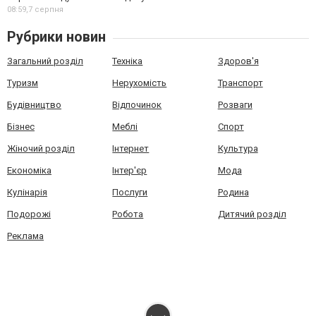
08:59,
7 серпня
Рубрики новин
Загальний розділ
Техніка
Здоров'я
Туризм
Нерухомість
Транспорт
Будівництво
Відпочинок
Розваги
Бізнес
Меблі
Спорт
Жіночий розділ
Інтернет
Культура
Економіка
Інтер'єр
Мода
Кулінарія
Послуги
Родина
Подорожі
Робота
Дитячий розділ
Реклама