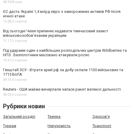
08:59,
Вчора
ЄС дасть Україні 1,4 млрд євро з заморожених активів РФ після
нічної атаки
13:28,
5 серпня
Від сьогодні Чехія припиняє надавати тимчасовий захист
військовозобов’язаним українцям
11:17,
5 серпня
Під ударами один з найбільших розподільчих центрів Wildberries та
НПЗ . Безпілотники масовано атакували росію
10:57,
5 серпня
Генштаб ЗСУ - Втрати армії рф за добу склали 1130 військових та
1715 БпЛА
09:14,
5 серпня
Reuters - США майже вичерпали запаси ракет великої дальності
08:29,
5 серпня
Рубрики новин
Загальний розділ
Техніка
Здоров'я
Туризм
Нерухомість
Транспорт