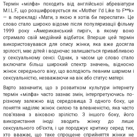
Термін «мілфа» походить від англійської абревіатури
M.I.L.F., що розшифровується як «Mother I'd Like to F**k»
— в перекладі «Мати, з якою я хотів би переспати». Це
слово стало широко відоме після популяризації фільму
1999 року «Американський пиріг», в якому воно
отримало свій медійний відбиток. Вперше цей термін
використовувався для опису жінки, яка вже досягла
зрілості, має дітей і водночас залишається привабливою
у сексуальному сенсі. Однак, з часом це слово стало
включати більш широкий спектр значень, відносно
жінок середнього віку, що володіють певним шармом і
сексуальністю, незважаючи на вік або статус матері.
Варто зазначити, що з розвитком культури інтернету
термін «мілфа» часто зазнає змін, інтерпретуючись по-
різному залежно від середовища. З одного боку, це
поняття наділяє жінок силою та впевненістю, яка часто
пов’язана з віковою зрілістю. З іншого боку, його
використання іноді зводить жінку до лише
сексуального об'єкта, і це породжує критику серед тих,
хто вважає, що таке спрощене сприйняття жінки не