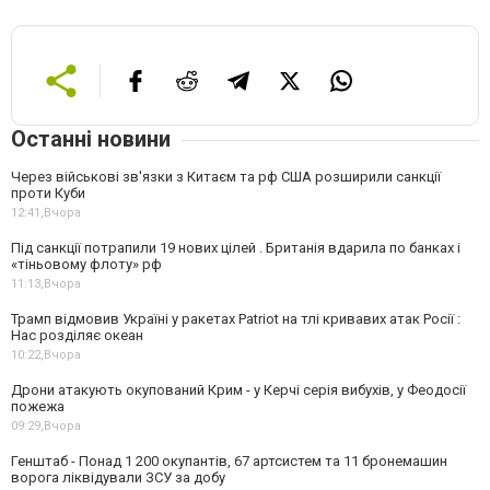
Останні новини
Через військові зв'язки з Китаєм та рф США розширили санкції
проти Куби
12:41,
Вчора
Під санкції потрапили 19 нових цілей . Британія вдарила по банках і
«тіньовому флоту» рф
11:13,
Вчора
Трамп відмовив Україні у ракетах Patriot на тлі кривавих атак Росії :
Нас розділяє океан
10:22,
Вчора
Дрони атакують окупований Крим - у Керчі серія вибухів, у Феодосії
пожежа
09:29,
Вчора
Генштаб - Понад 1 200 окупантів, 67 артсистем та 11 бронемашин
ворога ліквідували ЗСУ за добу