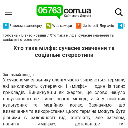
Р
Розклад транспорту
W
Web камери
#
#Із_історіі_Дергачів
Н
Но
Головна
Бізнес новини
Хто така мілфа: сучасне значення та
соціальні стереотипи
Хто така мілфа: сучасне значення та
соціальні стереотипи
Загальний розділ
У сучасному словнику сленгу часто з'являються терміни,
які викликають суперечки, і «мілфа» — один із таких
прикладів. Виникнувши як жаргон, це слово набуло
популярності не лише серед молоді, а й у ширших
культурних та медійних колах. Зазначимо, що
визначення та використання цього терміна можуть бути
різними в залежності від контексту, але загалом,
поняття «мілфа», детальніше тут