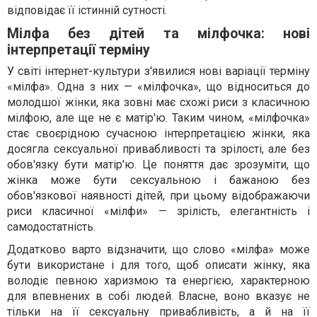
відповідає її істинній сутності.
Мілфа без дітей та мілфочка: нові
інтерпретації терміну
У світі інтернет-культури з'явилися нові варіації терміну
«мілфа». Одна з них — «мілфочка», що відноситься до
молодшої жінки, яка зовні має схожі риси з класичною
мілфою, але ще не є матір'ю. Таким чином, «мілфочка»
стає своєрідною сучасною інтерпретацією жінки, яка
досягла сексуальної привабливості та зрілості, але без
обов'язку бути матір'ю. Це поняття дає зрозуміти, що
жінка може бути сексуальною і бажаною без
обов'язкової наявності дітей, при цьому відображаючи
риси класичної «мілфи» — зрілість, елегантність і
самодостатність.
Додатково варто відзначити, що слово «мілфа» може
бути використане і для того, щоб описати жінку, яка
володіє певною харизмою та енергією, характерною
для впевнених в собі людей. Власне, воно вказує не
тільки на її сексуальну привабливість, а й на її