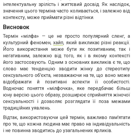
інтелектуальну зрілість і життєвий досвід. Як наслідок,
значення цього терміна часто коливається, і залежно від
контексту, може приймати різні відтінки.
Висновок
Термін «мілфа» — це не просто популярний сленг, а
культурний феномен,
хайп
, який викликає різні реакції.
Його використання може бути як позитивним, так і
негативним, залежно від того, як і в якому контексті
його застосовують. Одним з основних викликів є те, що
слово має тенденцію зводити жінку до стереотипу
сексуального об'єкта, незважаючи на те, що воно може
відображати й позитивні аспекти її особистості.
Водночас поняття «мілфочка», яке передбачає більш
юну версію цього образу, розширює сприйняття жіночої
сексуальності і дозволяє розглядати її поза межами
традиційних уявлень.
Відтак, використовуючи цей термін, важливо пам'ятати
про те, що кожна людина має право на індивідуальність
і не повинна зводитись до узагальнених ярликів.