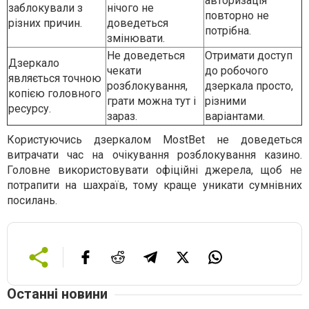
авторизація
заблокували з
нічого не
повторно не
різних причин.
доведеться
потрібна.
змінювати.
Не доведеться
Отримати доступ
Дзеркало
чекати
до робочого
являється точною
розблокування,
дзеркала просто,
копією головного
грати можна тут і
різними
ресурсу.
зараз.
варіантами.
Користуючись дзеркалом MostBet не доведеться
витрачати час на очікування розблокування казино.
Головне використовувати офіційні джерела, щоб не
потрапити на шахраїв, тому краще уникати сумнівних
посилань.
Останні новини