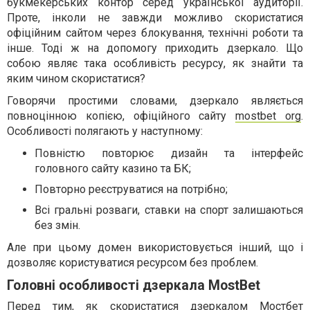
букмекерських контор серед української аудиторії.
Проте, інколи не завжди можливо скористатися
офіційним сайтом через блокування, технічні роботи та
інше. Тоді ж на допомогу приходить дзеркало. Що
собою являє така особливість ресурсу, як знайти та
яким чином скористатися?
Говорячи простими словами, дзеркало являється
повноцінною копією, офіційного сайту
mostbet org
.
Особливості полягають у наступному:
Повністю повторює дизайн та інтерфейс
головного сайту казино та БК;
Повторно реєструватися на потрібно;
Всі гральні розваги, ставки на спорт залишаються
без змін.
Але при цьому домен використовується інший, що і
дозволяє користуватися ресурсом без проблем.
Головні особливості дзеркала MostBet
Перед тим, як скористатися дзеркалом Мостбет