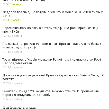
09:59,
Сьогодні
Федоров пояснив, що потрібно змінити в мобілізації . «200+ тисяч у
СЗЧ»
08:44,
Сьогодні
Через військові зв'язки з Китаєм та рф США розширили санкції
проти Куби
12:41,
7 серпня
Під санкції потрапили 19 нових цілей . Британія вдарила по банках і
«тіньовому флоту» рф
11:13,
7 серпня
Трамп відмовив Україні у ракетах Patriot на тлі кривавих атак Росії :
Нас розділяє океан
10:22,
7 серпня
Дрони атакують окупований Крим - у Керчі серія вибухів, у Феодосії
пожежа
09:29,
7 серпня
Генштаб - Понад 1 200 окупантів, 67 артсистем та 11 бронемашин
ворога ліквідували ЗСУ за добу
08:59,
7 серпня
Рубрики новин