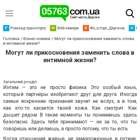
Р
Розклад транспорту
W
Web камери
#
#Із_історіі_Дергачів
Н
Но
Головна
Бізнес новини
Могут ли прикосновения заменить слова
в интимной жизни?
Могут ли прикосновения заменить слова в
интимной жизни?
Загальний розділ
Интим — это не просто физика. Это особый язык,
который партнёры изобретают друг для друга. Иногда
самые искренние признания звучат не вслух, а в том,
как кто-то касается твоей кожи. Как смотрит. Как
дышит рядом. В такие моменты ты понимаешь: здесь
безопасно. Здесь тебя принимают — не за то, что ты
говоришь или делаешь, а просто потому, что ты есть.
Когда отношения живые, не замороженные в рутине,