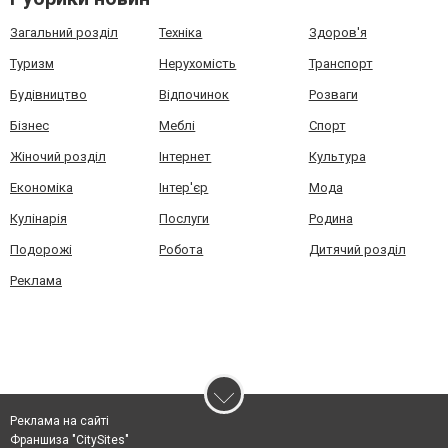
Загальний розділ
Техніка
Здоров'я
Туризм
Нерухомість
Транспорт
Будівництво
Відпочинок
Розваги
Бізнес
Меблі
Спорт
Жіночий розділ
Інтернет
Культура
Економіка
Інтер'єр
Мода
Кулінарія
Послуги
Родина
Подорожі
Робота
Дитячий розділ
Реклама
Реклама на сайті
Франшиза "CitySites"