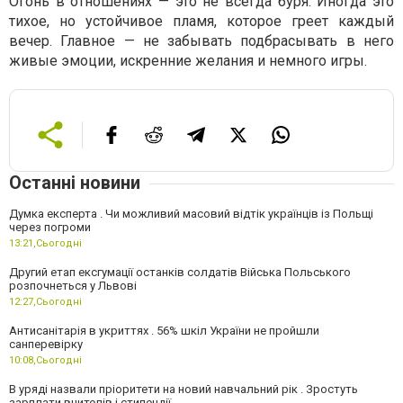
Огонь в отношениях — это не всегда буря. Иногда это
тихое, но устойчивое пламя, которое греет каждый
вечер. Главное — не забывать подбрасывать в него
живые эмоции, искренние желания и немного игры.
Останні новини
Думка експерта . Чи можливий масовий відтік українців із Польщі
через погроми
13:21,
Сьогодні
Другий етап ексгумації останків солдатів Війська Польського
розпочнеться у Львові
12:27,
Сьогодні
Антисанітарія в укриттях . 56% шкіл України не пройшли
санперевірку
10:08,
Сьогодні
В уряді назвали пріоритети на новий навчальний рік . Зростуть
зарплати вчителів і стипендії