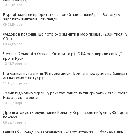
10:08,
Вчора
В уряді назвали пріоритети на новий навчальний рік . Зростуть
зарплати вчителів і стипендії
09:59,
Вчора
Федоров пояснив, що потрібно змінити в мобілізації . «200+ тисяч у
СЗЧ»
08:44,
Вчора
Через військові зв'язки з Китаєм та рф США розширили санкції
проти Куби
12:41,
7 серпня
Під санкції потрапили 19 нових цілей . Британія вдарила по банках і
«тіньовому флоту» рф
11:13,
7 серпня
Трамп відмовив Україні у ракетах Patriot на тлі кривавих атак Росії :
Нас розділяє океан
10:22,
7 серпня
Дрони атакують окупований Крим - у Керчі серія вибухів, у Феодосії
пожежа
09:29,
7 серпня
Генштаб - Понад 1 200 окупантів, 67 артсистем та 11 бронемашин