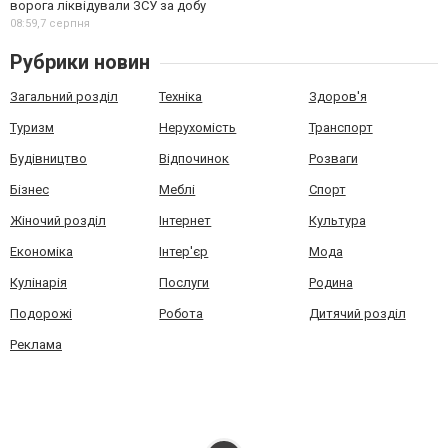
ворога ліквідували ЗСУ за добу
08:59,
7 серпня
Рубрики новин
Загальний розділ
Техніка
Здоров'я
Туризм
Нерухомість
Транспорт
Будівництво
Відпочинок
Розваги
Бізнес
Меблі
Спорт
Жіночий розділ
Інтернет
Культура
Економіка
Інтер'єр
Мода
Кулінарія
Послуги
Родина
Подорожі
Робота
Дитячий розділ
Реклама