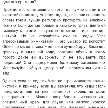
долгого времени?
Прежде всего, начинайте с того, что нужно следить за
чистотой своих кед. Не стоит ждать, пока они покроются
слоем грязи, лучше регулярно протирать их влажной
тканью. Если же вы попали в какую-то грязь, дайте ей
высохнуть, затем аккуратно стряхните или потрите
щеткой. Но не старайтесь очищать
кеды Vans
агрессивными химикатами – это быстро их испортит.
Обычное мыло и вода – вот ваш лучший друг. Замочите
тряпочку в мыльной воде, протрите обувь, а потом
просто дайте ей высохнуть. И не забывайте про
подошвы! Они подвержены большему загрязнению.
Используйте зубную щетку, чтобы вернуть им чистый
вид.
Однако, уход за кедами Vans не ограничивается только
чисткой. К примеру, если вы заметили, что кеды стали
потертости, или на них появились сколы, не стоит
расстраиваться. Можно попробовать использовать
специальный крем для обуви или лёгкую краску,
подходящую под ваш цвет. Это поможет освежить