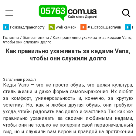
Р
Розклад транспорту
W
Web камери
#
#Із_історіі_Дергачів
Н
Но
Головна
Бізнес новини
Как правильно ухаживать за кедами Vans,
чтобы они служили долго
Как правильно ухаживать за кедами Vans,
чтобы они служили долго
Загальний розділ
Кеды Vans – это не просто обувь, это целая культура,
стиль жизни и даже форма самовыражения. Их любят
за комфорт, универсальность и, конечно, за крутую
эстетику. Но, как и любая другая обувь, они требуют
ухода, чтобы радовать вас долго и счастливо. Так как же
правильно ухаживать за своими любимыми кедами,
чтобы они не только не потеряли свой первоначальный
вид, но и служили вам верой и правдой на протяжении