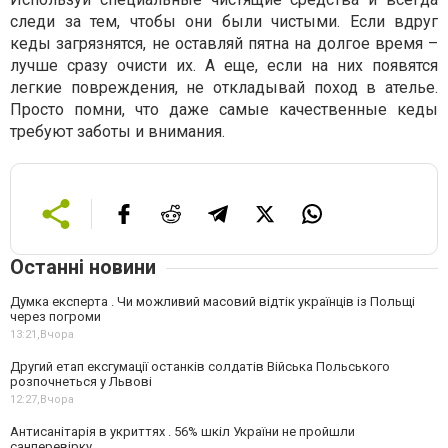
следи за тем, чтобы они были чистыми. Если вдруг
кеды загрязнятся, не оставляй пятна на долгое время –
лучше сразу очисти их. А еще, если на них появятся
легкие повреждения, не откладывай поход в ателье.
Просто помни, что даже самые качественные кеды
требуют заботы и внимания.
Останні новини
Думка експерта . Чи можливий масовий відтік українців із Польщі
через погроми
13:21,
Вчора
Другий етап ексгумації останків солдатів Війська Польського
розпочнеться у Львові
12:27,
Вчора
Антисанітарія в укриттях . 56% шкіл України не пройшли
санперевірку