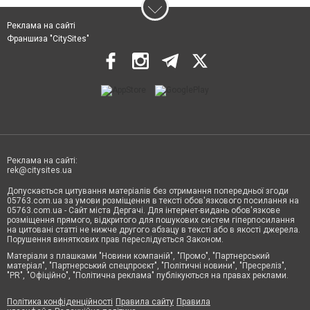
Реклама на сайті
Франшиза "CitySites"
Реклама на сайті:
rek@citysites.ua
Допускається цитування матеріалів без отримання попередньої згоди
05763.com.ua за умови розміщення в тексті обов'язкового посилання на
05763.com.ua - Сайт міста Дергачі. Для інтернет-видань обов'язкове
розміщення прямого, відкритого для пошукових систем гіперпосилання
на цитовані статті не нижче другого абзацу в тексті або в якості джерела.
Порушення виняткових прав переслідується Законом.
Матеріали з плашками "Новини компаній", "Промо", "Партнерський
матеріал", "Партнерський спецпроєкт", "Політичні новини", "Пресреліз",
"PR", "Офіційно", "Політична реклама" публікуються на правах реклами.
Політика конфіденційності
Правила сайту
Правила