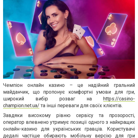
Чемпіон онлайн казино – це надійний гральний
майданчик, що пропонує комфортні умови для гри,
широкий вибір розваг на
https://casino-
champion.net.ua/
та інші переваги для своїх клієнтів.
Завдяки високому рівню сервісу та прозорості,
оператор впевнено утримує позиції одного з найкращих
онлайн-казино для українських гравців. Користувачі
дедалі частіше обирають мобільну версію для гри