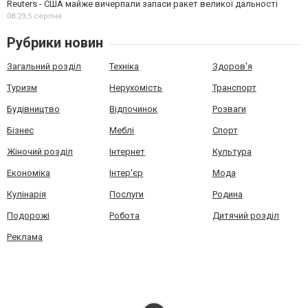
Reuters - США майже вичерпали запаси ракет великої дальності
08:29,
5 серпня
Рубрики новин
Загальний розділ
Техніка
Здоров'я
Туризм
Нерухомість
Транспорт
Будівництво
Відпочинок
Розваги
Бізнес
Меблі
Спорт
Жіночий розділ
Інтернет
Культура
Економіка
Інтер'єр
Мода
Кулінарія
Послуги
Родина
Подорожі
Робота
Дитячий розділ
Реклама