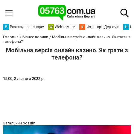
Р
Розклад транспорту
W
Web камери
#
#Із_історіі_Дергачів
Н
Но
Головна
Бізнес новини
Мобільна версія онлайн казино. Як грати з
телефона?
Мобільна версія онлайн казино. Як грати з
телефона?
1
5
:
0
0
,
2
л
ю
т
о
г
о
2
0
2
2
р
.
Загальний розділ