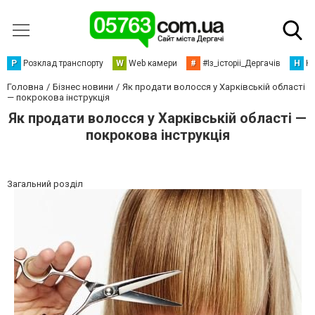
Р
Розклад транспорту
W
Web камери
#
#Із_історіі_Дергачів
Н
Но
Головна
Бізнес новини
Як продати волосся у Харківській області
— покрокова інструкція
Як продати волосся у Харківській області —
покрокова інструкція
Загальний розділ