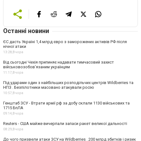
Останні новини
ЄС дасть Україні 1,4 млрд євро з заморожених активів РФ після
нічної атаки
13:28,
Вчора
Від сьогодні Чехія припиняє надавати тимчасовий захист
військовозобов’язаним українцям
11:17,
Вчора
Під ударами один з найбільших розподільчих центрів Wildberries та
НПЗ . Безпілотники масовано атакували росію
10:57,
Вчора
Генштаб ЗСУ - Втрати армії рф за добу склали 1130 військових та
1715 БпЛА
09:14,
Вчора
Reuters - США майже вичерпали запаси ракет великої дальності
08:29,
Вчора
До чого призвели атаки ЗСУ на Wildberries . 200 млрд збитків і ризик