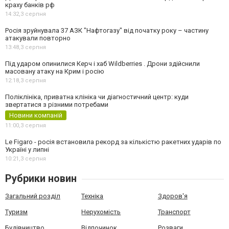
краху банків рф
14:32,
3 серпня
Росія зруйнувала 37 АЗК "Нафтогазу" від початку року – частину
атакували повторно
13:48,
3 серпня
Під ударом опинилися Керч і хаб Wildberries . Дрони здійснили
масовану атаку на Крим і росію
12:18,
3 серпня
Поліклініка, приватна клініка чи діагностичний центр: куди
звертатися з різними потребами
Новини компаній
11:00,
3 серпня
Le Figaro - росія встановила рекорд за кількістю ракетних ударів по
Україні у липні
10:21,
3 серпня
Рубрики новин
Загальний розділ
Техніка
Здоров'я
Туризм
Нерухомість
Транспорт
Будівництво
Відпочинок
Розваги