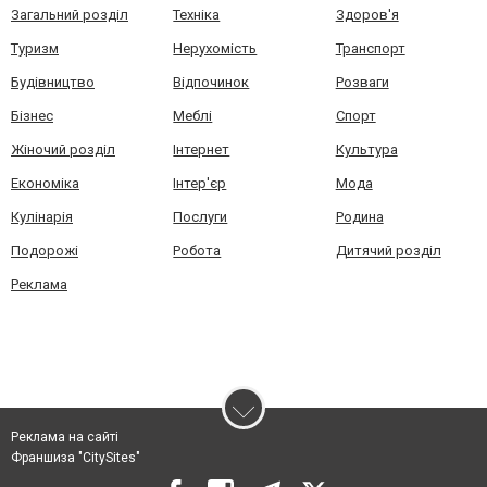
Загальний розділ
Техніка
Здоров'я
Туризм
Нерухомість
Транспорт
Будівництво
Відпочинок
Розваги
Бізнес
Меблі
Спорт
Жіночий розділ
Інтернет
Культура
Економіка
Інтер'єр
Мода
Кулінарія
Послуги
Родина
Подорожі
Робота
Дитячий розділ
Реклама
Реклама на сайті
Франшиза "CitySites"