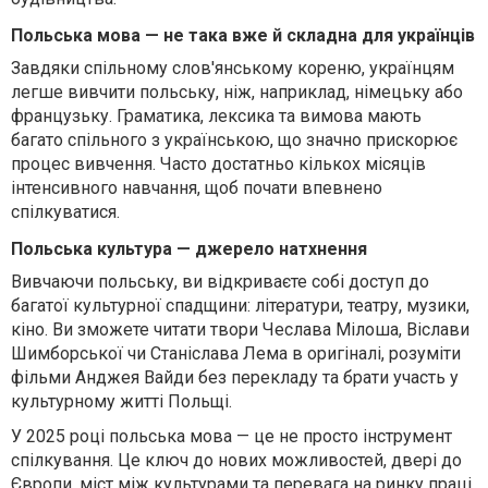
Польська мова — не така вже й складна для українців
Завдяки спільному слов'янському кореню, українцям
легше вивчити польську, ніж, наприклад, німецьку або
французьку. Граматика, лексика та вимова мають
багато спільного з українською, що значно прискорює
процес вивчення. Часто достатньо кількох місяців
інтенсивного навчання, щоб почати впевнено
спілкуватися.
Польська культура — джерело натхнення
Вивчаючи польську, ви відкриваєте собі доступ до
багатої культурної спадщини: літератури, театру, музики,
кіно. Ви зможете читати твори Чеслава Мілоша, Віслави
Шимборської чи Станіслава Лема в оригіналі, розуміти
фільми Анджея Вайди без перекладу та брати участь у
культурному житті Польщі.
У 2025 році польська мова — це не просто інструмент
спілкування. Це ключ до нових можливостей, двері до
Європи, міст між культурами та перевага на ринку праці.