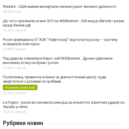
Reuters - США майже вичерпали запаси ракет великої дальності
08:29,
Вчора
До чого призвели атаки ЗСУ на Wildberries . 200 млрд збитків і ризик
краху банків рф
14:32,
3 серпня
Росія зруйнувала 37 АЗК "Нафтогазу" від початку року – частину
атакували повторно
13:48,
3 серпня
Під ударом опинилися Керч і хаб Wildberries . Дрони здійснили
масовану атаку на Крим і росію
12:18,
3 серпня
Поліклініка, приватна клініка чи діагностичний центр: куди
звертатися з різними потребами
Новини компаній
11:00,
3 серпня
Le Figaro - росія встановила рекорд за кількістю ракетних ударів по
Україні у липні
10:21,
3 серпня
Рубрики новин