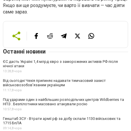
Якщо ви ще роздумуєте, чи варто її вивчати — час діяти
саме зараз.
Останні новини
ЄС дасть Україні 1,4 млрд євро з заморожених активів РФ після
нічної атаки
13:28,
Вчора
Від сьогодні Чехія припиняє надавати тимчасовий захист
військовозобов’язаним українцям
11:17,
Вчора
Під ударами один з найбільших розподільчих центрів Wildberries та
НПЗ . Безпілотники масовано атакували росію
10:57,
Вчора
Генштаб ЗСУ - Втрати армії рф за добу склали 1130 військових та
1715 БпЛА
09:14,
Вчора