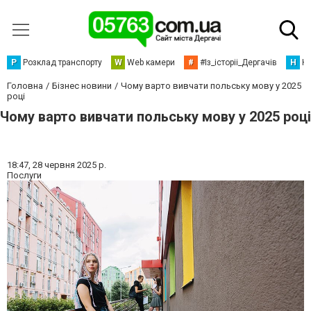
Р
Розклад транспорту
W
Web камери
#
#Із_історіі_Дергачів
Н
Но
Головна
Бізнес новини
Чому варто вивчати польську мову у 2025
році
Чому варто вивчати польську мову у 2025 році
18:47,
28 червня 2025 р.
Послуги