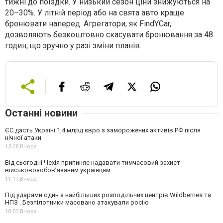
тижні до поїздки. У низький сезон ціни знижуються на
20–30%. У літній період або на свята авто краще
бронювати наперед. Агрегатори, як FindYCar,
дозволяють безкоштовно скасувати бронювання за 48
годин, що зручно у разі зміни планів.
Останні новини
ЄС дасть Україні 1,4 млрд євро з заморожених активів РФ після
нічної атаки
13:28,
Вчора
Від сьогодні Чехія припиняє надавати тимчасовий захист
військовозобов’язаним українцям
11:17,
Вчора
Під ударами один з найбільших розподільчих центрів Wildberries та
НПЗ . Безпілотники масовано атакували росію
10:57,
Вчора