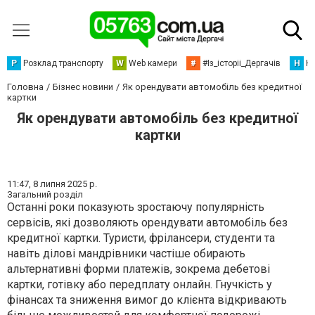
Р
Розклад транспорту
W
Web камери
#
#Із_історіі_Дергачів
Н
Но
Головна
Бізнес новини
Як орендувати автомобіль без кредитної
картки
Як орендувати автомобіль без кредитної
картки
11:47,
8 липня 2025 р.
Загальний розділ
Останні роки показують зростаючу популярність
сервісів, які дозволяють орендувати автомобіль без
кредитної картки. Туристи, фрілансери, студенти та
навіть ділові мандрівники частіше обирають
альтернативні форми платежів, зокрема дебетові
картки, готівку або передплату онлайн. Гнучкість у
фінансах та зниження вимог до клієнта відкривають