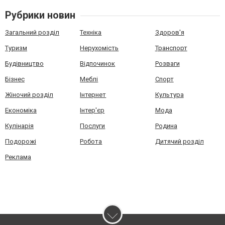
Рубрики новин
Загальний розділ
Техніка
Здоров'я
Туризм
Нерухомість
Транспорт
Будівництво
Відпочинок
Розваги
Бізнес
Меблі
Спорт
Жіночий розділ
Інтернет
Культура
Економіка
Інтер'єр
Мода
Кулінарія
Послуги
Родина
Подорожі
Робота
Дитячий розділ
Реклама