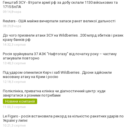
Генштаб ЗСУ - Втрати армії рф за добу склали 1130 військових та
1715 БпЛА
09:14,
Вчора
Reuters - США майже вичерпали запаси ракет великої дальності
08:29,
Вчора
До чого призвели атаки ЗСУ на Wildberries . 200 млрд збитків і ризик
краху банків рф
14:32,
3 серпня
Росія зруйнувала 37 АЗК "Нафтогазу" від початку року – частину
атакували повторно
13:48,
3 серпня
Під ударом опинилися Керч і хаб Wildberries . Дрони здійснили
масовану атаку на Крим і росію
12:18,
3 серпня
Поліклініка, приватна клініка чи діагностичний центр: куди
звертатися з різними потребами
Новини компаній
11:00,
3 серпня
Le Figaro - росія встановила рекорд за кількістю ракетних ударів по
Україні у липні
10:21,
3 серпня