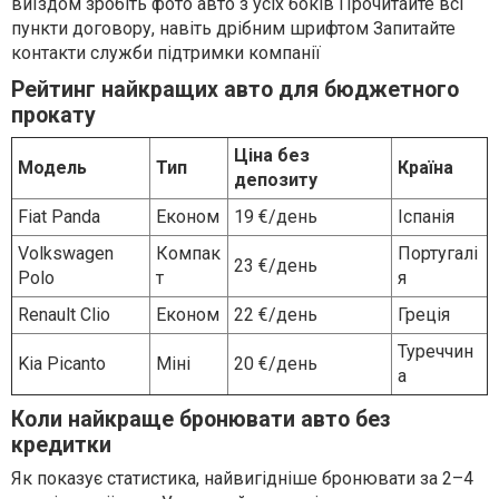
виїздом зробіть фото авто з усіх боків Прочитайте всі
пункти договору, навіть дрібним шрифтом Запитайте
контакти служби підтримки компанії
Рейтинг найкращих авто для бюджетного
прокату
Ціна без
Модель
Тип
Країна
депозиту
Fiat Panda
Економ
19 €/день
Іспанія
Volkswagen
Компак
Португалі
23 €/день
Polo
т
я
Renault Clio
Економ
22 €/день
Греція
Туреччин
Kia Picanto
Міні
20 €/день
а
Коли найкраще бронювати авто без
кредитки
Як показує статистика, найвигідніше бронювати за 2–4