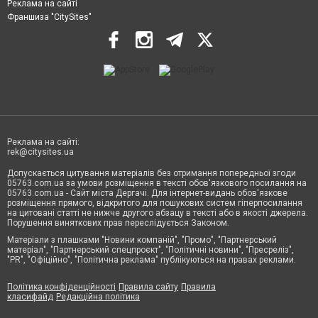
Реклама на сайті
Франшиза "CitySites"
Реклама на сайті:
rek@citysites.ua
Допускається цитування матеріалів без отримання попередньої згоди
05763.com.ua за умови розміщення в тексті обов'язкового посилання на
05763.com.ua - Сайт міста Дергачі. Для інтернет-видань обов'язкове
розміщення прямого, відкритого для пошукових систем гіперпосилання
на цитовані статті не нижче другого абзацу в тексті або в якості джерела.
Порушення виняткових прав переслідується Законом.
Матеріали з плашками "Новини компаній", "Промо", "Партнерський
матеріал", "Партнерський спецпроєкт", "Політичні новини", "Пресреліз",
"PR", "Офіційно", "Політична реклама" публікуються на правах реклами.
Політика конфіденційності
Правила сайту
Правила
класифайд
Редакційна політика