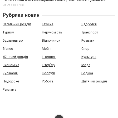
Reuters - США майже вичерпали запаси ракет великої дальності
08:29,
5 серпня
Рубрики новин
Загальний розділ
Техніка
Здоров'я
Туризм
Нерухомість
Транспорт
Будівництво
Відпочинок
Розваги
Бізнес
Меблі
Спорт
Жіночий розділ
Інтернет
Культура
Економіка
Інтер'єр
Мода
Кулінарія
Послуги
Родина
Подорожі
Робота
Дитячий розділ
Реклама