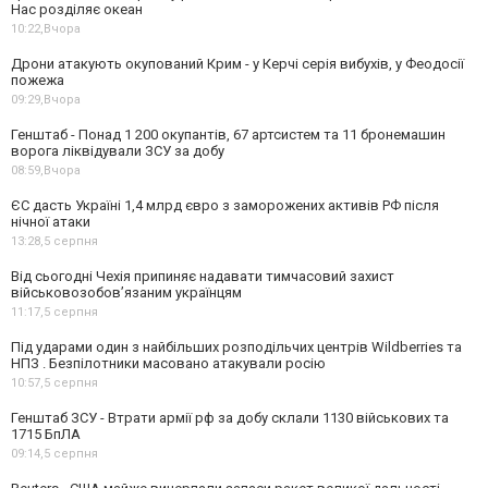
Нас розділяє океан
10:22,
Вчора
Дрони атакують окупований Крим - у Керчі серія вибухів, у Феодосії
пожежа
09:29,
Вчора
Генштаб - Понад 1 200 окупантів, 67 артсистем та 11 бронемашин
ворога ліквідували ЗСУ за добу
08:59,
Вчора
ЄС дасть Україні 1,4 млрд євро з заморожених активів РФ після
нічної атаки
13:28,
5 серпня
Від сьогодні Чехія припиняє надавати тимчасовий захист
військовозобов’язаним українцям
11:17,
5 серпня
Під ударами один з найбільших розподільчих центрів Wildberries та
НПЗ . Безпілотники масовано атакували росію
10:57,
5 серпня
Генштаб ЗСУ - Втрати армії рф за добу склали 1130 військових та
1715 БпЛА
09:14,
5 серпня