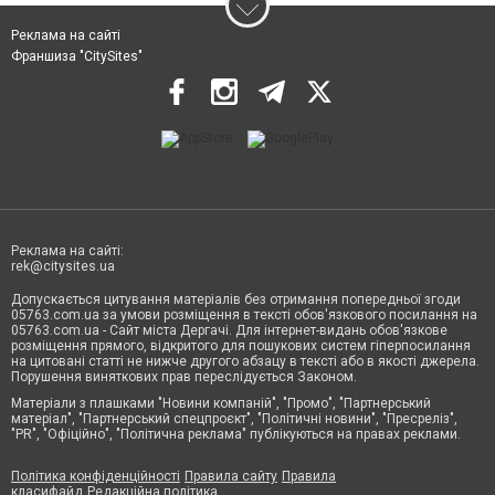
Реклама на сайті
Франшиза "CitySites"
Реклама на сайті:
rek@citysites.ua
Допускається цитування матеріалів без отримання попередньої згоди
05763.com.ua за умови розміщення в тексті обов'язкового посилання на
05763.com.ua - Сайт міста Дергачі. Для інтернет-видань обов'язкове
розміщення прямого, відкритого для пошукових систем гіперпосилання
на цитовані статті не нижче другого абзацу в тексті або в якості джерела.
Порушення виняткових прав переслідується Законом.
Матеріали з плашками "Новини компаній", "Промо", "Партнерський
матеріал", "Партнерський спецпроєкт", "Політичні новини", "Пресреліз",
"PR", "Офіційно", "Політична реклама" публікуються на правах реклами.
Політика конфіденційності
Правила сайту
Правила
класифайд
Редакційна політика