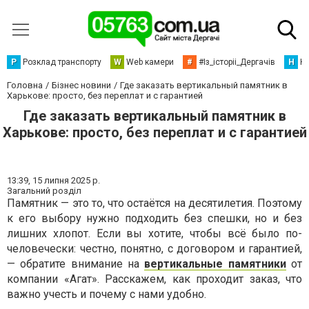
Р
Розклад транспорту
W
Web камери
#
#Із_історіі_Дергачів
Н
Но
Головна
Бізнес новини
Где заказать вертикальный памятник в
Харькове: просто, без переплат и с гарантией
Где заказать вертикальный памятник в
Харькове: просто, без переплат и с гарантией
13:39,
15 липня 2025 р.
Загальний розділ
Памятник — это то, что остаётся на десятилетия. Поэтому
к его выбору нужно подходить без спешки, но и без
лишних хлопот. Если вы хотите, чтобы всё было по-
человечески: честно, понятно, с договором и гарантией,
— обратите внимание на
вертикальные памятники
от
компании «Агат». Расскажем, как проходит заказ, что
важно учесть и почему с нами удобно.