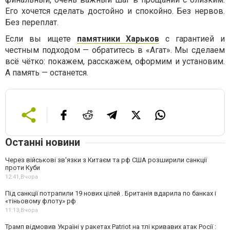
Его хочется сделать достойно и спокойно. Без нервов.
Без переплат.
Если вы ищете
памятники Харьков
с гарантией и
честным подходом — обратитесь в «Агат». Мы сделаем
всё чётко: покажем, расскажем, оформим и установим.
А память — останется.
Останні новини
Через військові зв'язки з Китаєм та рф США розширили санкції
проти Куби
12:41,
Вчора
Під санкції потрапили 19 нових цілей . Британія вдарила по банках і
«тіньовому флоту» рф
11:13,
Вчора
Трамп відмовив Україні у ракетах Patriot на тлі кривавих атак Росії :