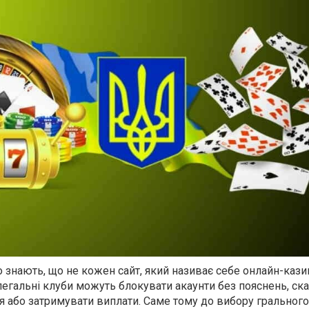
 знають, що не кожен сайт, який називає себе онлайн-кази
легальні клуби можуть блокувати акаунти без пояснень, ск
 або затримувати виплати. Саме тому до вибору грального