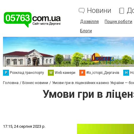
Новини
Д
Дозвілля
Пошук роботи
Блоги
Р
Розклад транспорту
W
Web камери
#
#Із_історіі_Дергачів
Н
Но
Головна
Бізнес новини
Умови гри в ліцензійних казино України — бо
Умови гри в ліцен
1
7
:
1
5
,
2
4
с
е
р
п
н
я
2
0
2
3
р
.