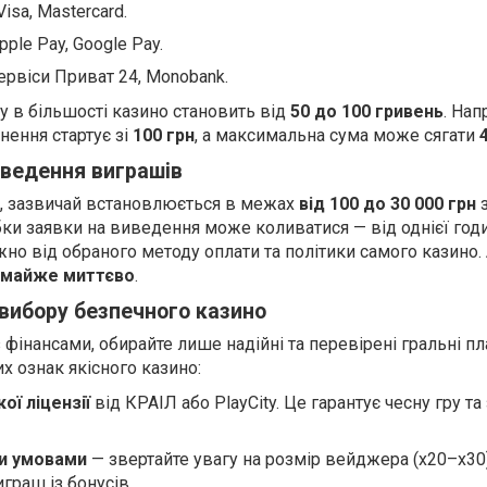
isa, Mastercard.
ple Pay, Google Pay.
ервіси Приват 24, Monobank.
у в більшості казино становить від
50 до 100 гривень
. Нап
ення стартує зі
100 грн
, а максимальна сума може сягати
иведення виграшів
и, зазвичай встановлюється в межах
від 100 до 30 000 грн
з
бки заявки на виведення може коливатися — від однієї год
жно від обраного методу оплати та політики самого казино. 
 майже миттєво
.
вибору безпечного казино
фінансами, обирайте лише надійні та перевірені гральні п
х ознак якісного казино:
ої ліцензії
від КРАІЛ або PlayCity. Це гарантує чесну гру та
ми умовами
— звертайте увагу на розмір вейджера (х20–х30)
граш із бонусів.