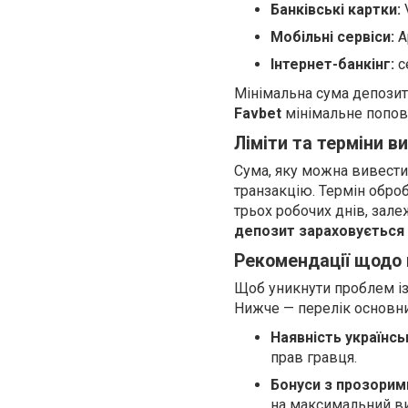
Банківські картки:
V
Мобільні сервіси:
Ap
Інтернет-банкінг:
с
Мінімальна сума депозит
Favbet
мінімальне поповн
Ліміти та терміни в
Сума, яку можна вивест
транзакцію. Термін обро
трьох робочих днів, зале
депозит зараховується
Рекомендації щодо 
Щоб уникнути проблем із 
Нижче — перелік основни
Наявність українськ
прав гравця.
Бонуси з прозори
на максимальний ви