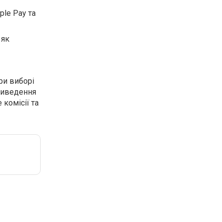
ple Pay та
 як
ри виборі
 виведення
 комісії та