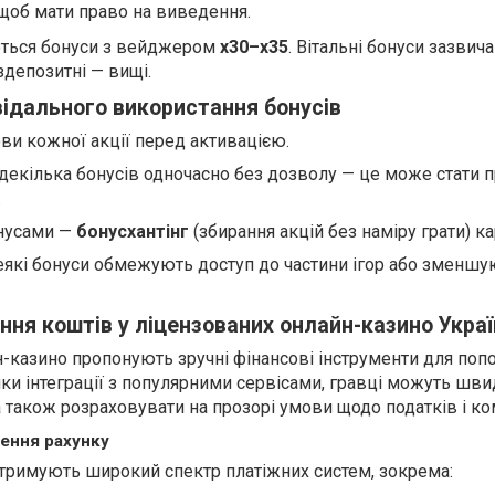
 щоб мати право на виведення.
ться бонуси з вейджером
x30–x35
. Вітальні бонуси зазвич
здепозитні — вищі.
ідального використання бонусів
ви кожної акції перед активацією.
декілька бонусів одночасно без дозволу — це може стати
.
нусами —
бонусхантінг
(збирання акцій без наміру грати) ка
еякі бонуси обмежують доступ до частини ігор або зменшу
ння коштів у ліцензованих онлайн-казино Украї
н-казино пропонують зручні фінансові інструменти для поп
ки інтеграції з популярними сервісами, гравці можуть шв
а також розраховувати на прозорі умови щодо податків і ком
ення рахунку
ідтримують широкий спектр платіжних систем, зокрема: