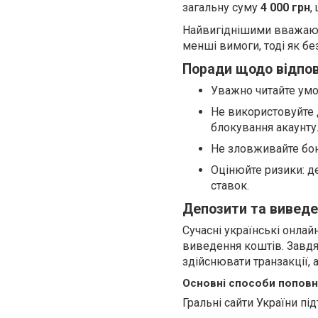
загальну суму
4 000 грн
,
Найвигіднішими вважаю
менші вимоги, тоді як бе
Поради щодо відпов
Уважно читайте умо
Не використовуйте 
блокування акаунту
Не зловживайте бо
Оцінюйте ризики: д
ставок.
Депозити та виведе
Сучасні українські онлай
виведення коштів. Завдя
здійснювати транзакції, 
Основні способи поповн
Гральні сайти України п