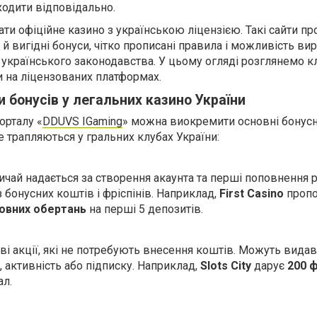
ходити відповідально.
ти офіційне казино з українською ліцензією. Такі сайти п
 й вигідні бонуси, чітко прописані правила і можливість ви
х українського законодавства. У цьому огляді розглянемо 
и на ліцензованих платформах.
 бонусів у легальних казино України
орталу «
DDUVS IGaming
» можна виокремити основні бонусн
ше трапляються у гральних клубах України:
ичай надається за створення акаунта та перші поповнення р
 бонусних коштів і фріспінів. Наприклад,
First Casino
пропо
овних обертань
на перші 5 депозитів.
иві акції, які не потребують внесення коштів. Можуть видав
 активність або підписку. Наприклад,
Slots City
дарує
200 ф
ал.