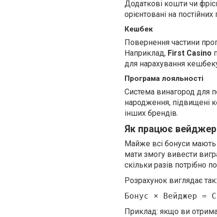
Додаткові кошти чи фріспі
орієнтовані на постійних
Кешбек
Повернення частини прог
Наприклад,
First Casino
п
для нарахування кешбеку
Програма лояльності
Система винагород для по
народження, підвищені к
інших брендів.
Як працює вейджер 
Майже всі бонуси мають 
мати змогу вивести вигр
скільки разів потрібно п
Розрахунок виглядає так
Бонус × Вейджер = С
Приклад: якщо ви отрим