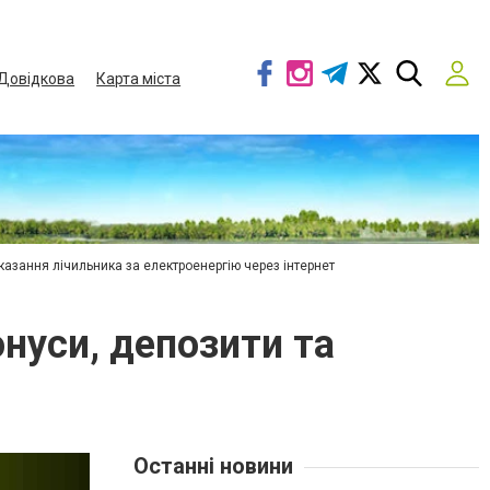
Довідкова
Карта міста
азання лічильника за електроенергію через інтернет
онуси, депозити та
Останні новини