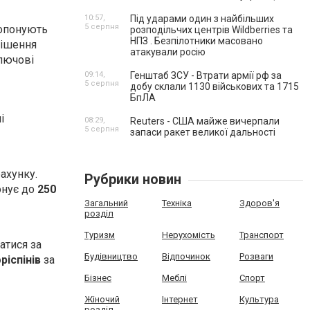
10:57,
Під ударами один з найбільших
5 серпня
ропонують
розподільчих центрів Wildberries та
НПЗ . Безпілотники масовано
рішення
атакували росію
ключові
09:14,
Генштаб ЗСУ - Втрати армії рф за
5 серпня
добу склали 1130 військових та 1715
БпЛА
і
08:29,
Reuters - США майже вичерпали
5 серпня
запаси ракет великої дальності
ахунку.
Рубрики новин
нує до
250
Загальний
Техніка
Здоров'я
розділ
Туризм
Нерухомість
Транспорт
атися за
Будівництво
Відпочинок
Розваги
ріспінів
за
Бізнес
Меблі
Спорт
Жіночий
Інтернет
Культура
розділ