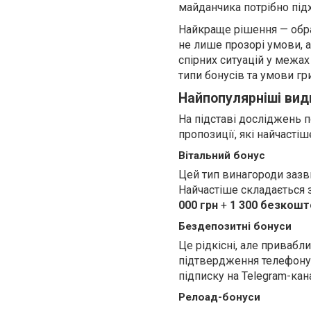
майданчика потрібно під
Найкраще рішення — обра
не лише прозорі умови, а
спірних ситуацій у межа
типи бонусів та умови гр
Найпопулярніші види
На підставі досліджень п
пропозиції, які найчасті
Вітальний бонус
Цей тип винагороди зазв
Найчастіше складається з
000 грн
+
1 300 безкошт
Бездепозитні бонуси
Це рідкісні, але привабл
підтвердження телефону,
підписку на Telegram-кан
Релоад-бонуси