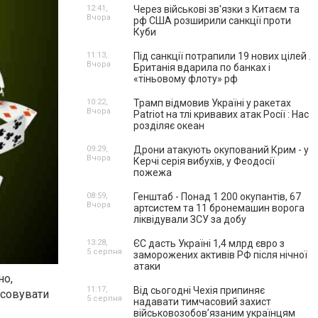
12:41,
Через військові зв'язки з Китаєм та
Вчора
рф США розширили санкції проти
Куби
11:13,
Під санкції потрапили 19 нових цілей .
Вчора
Британія вдарила по банках і
«тіньовому флоту» рф
10:22,
Трамп відмовив Україні у ракетах
Вчора
Patriot на тлі кривавих атак Росії : Нас
розділяє океан
09:29,
Дрони атакують окупований Крим - у
Вчора
Керчі серія вибухів, у Феодосії
пожежа
08:59,
Генштаб - Понад 1 200 окупантів, 67
Вчора
артсистем та 11 бронемашин ворога
ліквідували ЗСУ за добу
13:28,
ЄС дасть Україні 1,4 млрд євро з
5 серпня
заморожених активів РФ після нічної
атаки
но,
11:17,
Від сьогодні Чехія припиняє
асовувати
5 серпня
надавати тимчасовий захист
військовозобов’язаним українцям