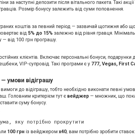
ни за наступні депозити після вітального пакета. Такі акції
 гравців. Розмір бонусу залежить від суми поповнення.
раних коштів за певний період — зазвичай щотижня або що
овертає від
5% до 15%
залежно від рівня гравця. Мінімал
 — від 100 грн програшу.
стійних клієнтів. Включає персональні бонуси, подарунки 
ешбеки, VIP-супровід. Такі програми є у
777, Vegas, First C
— умови відіграшу
вимоги до відіграшу, тобто необхідно виконати певні умов
аш. Головним критерієм тут є
вейджер
— множник, що пока
оставити суму бонусу.
:
ума, яку потрібно прокрутити
али
100 грн
із вейджером
x40
, вам потрібно зробити ставок