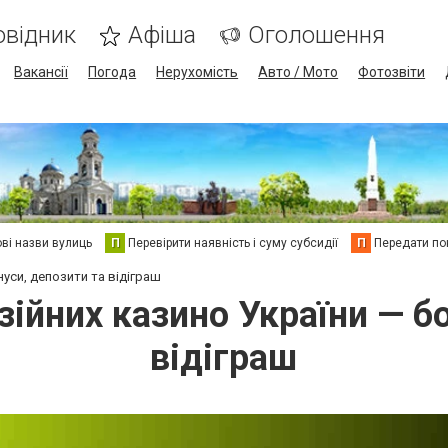
овідник
Афіша
Оголошення
Вакансії
Погода
Нерухомість
Авто / Мото
Фотозвіти
ві назви вулиць
П
Перевірити наявність і суму субсидії
П
Передати пок
нуси, депозити та відіграш
зійних казино України — б
відіграш