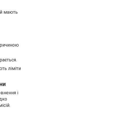
ай мають
 причиною
рається.
ють ліміти
ни
овнення і
идко
ісій.