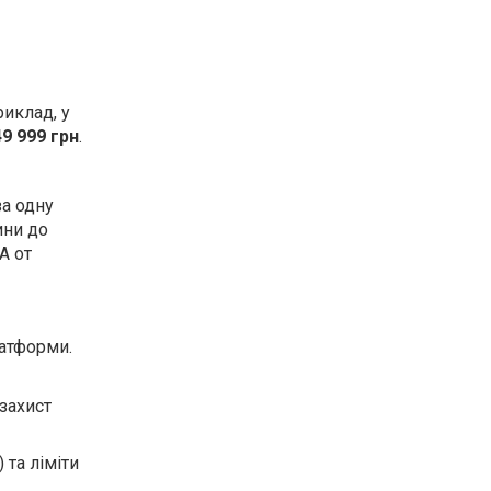
риклад, у
49 999 грн
.
а одну
ини до
А от
латформи.
 захист
 та ліміти