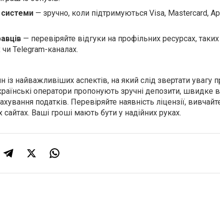
і системи
— зручно, коли підтримуються Visa, Mastercard, Ap
равців
— перевіряйте відгуки на профільних ресурсах, таких
х чи Telegram-каналах.
н із найважливіших аспектів, на який слід звертати увагу п
українські оператори пропонують зручні депозити, швидке
хування податків. Перевіряйте наявність ліцензії, вивчайте
 сайтах. Ваші гроші мають бути у надійних руках.