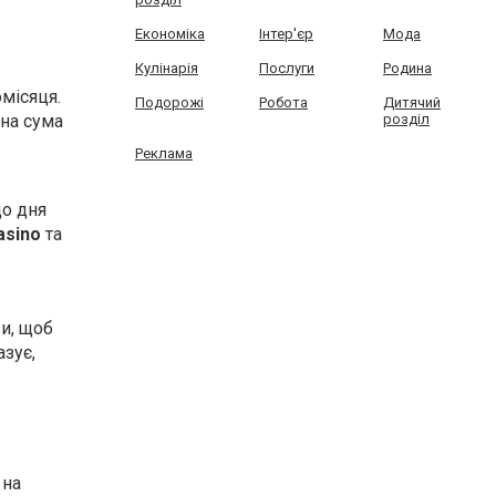
Економіка
Інтер'єр
Мода
Кулінарія
Послуги
Родина
місяця.
Подорожі
Робота
Дитячий
розділ
ьна сума
Реклама
до дня
asino
та
и, щоб
зує,
 на