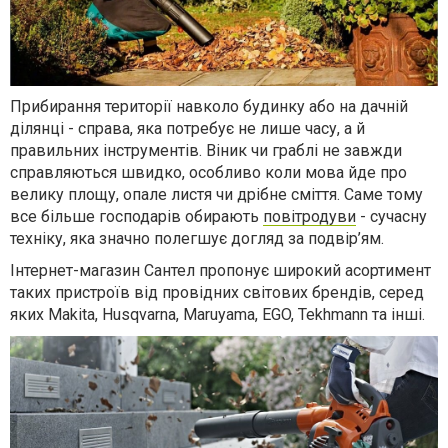
Прибирання території навколо будинку або на дачній
ділянці - справа, яка потребує не лише часу, а й
правильних інструментів. Віник чи граблі не завжди
справляються швидко, особливо коли мова йде про
велику площу, опале листя чи дрібне сміття. Саме тому
все більше господарів обирають
повітродуви
- сучасну
техніку, яка значно полегшує догляд за подвір’ям.
Інтернет-магазин Сантел пропонує широкий асортимент
таких пристроїв від провідних світових брендів, серед
яких Makita, Husqvarna, Maruyama, EGO, Tekhmann та інші.