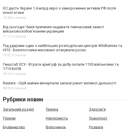
ЄС дасть Україні 1,4 млрд євро з заморожених активів РФ після
нічної атаки
13:28,
5 серпня
Від сьогодні Чехія припиняє надавати тимчасовий захист
військовозобов’язаним українцям
11:17,
5 серпня
Під ударами один з найбільших розподільчих центрів Wildberries та
НПЗ . Безпілотники масовано атакували росію
10:57,
5 серпня
Генштаб ЗСУ - Втрати армії рф за добу склали 1130 військових та
1715 БпЛА
09:14,
5 серпня
Reuters - США майже вичерпали запаси ракет великої дальності
08:29,
5 серпня
Рубрики новин
Загальний розділ
Техніка
Здоров'я
Туризм
Нерухомість
Транспорт
Будівництво
Відпочинок
Розваги