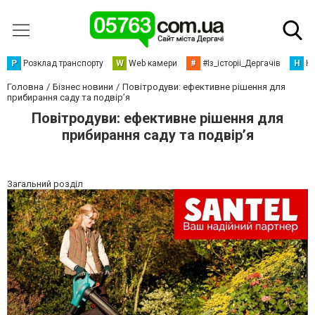
Р
Розклад транспорту
W
Web камери
#
#Із_історіі_Дергачів
Н
Но
Головна
Бізнес новини
Повітродуви: ефективне рішення для
прибирання саду та подвір’я
Повітродуви: ефективне рішення для
прибирання саду та подвір’я
Загальний розділ