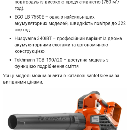
повітродув із високою продуктивністю (780 м³/
год).
EGO LB 7650E – одна з найсильніших
акумуляторних моделей, швидкість повітря до 322
км/год.
Husqvarna 340iBT – професійний варіант із двома
акумуляторними слотами та ергономічною
конструкцією.
Tekhmann ТСВ-190/i20 – доступна модель з
функцією подрібнення сміття.
Усі ці моделі можна знайти в каталозі
santel.kiev.ua
за
вигідними цінами.