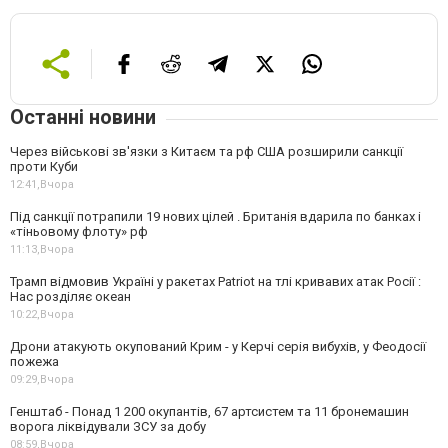
Останні новини
Через військові зв'язки з Китаєм та рф США розширили санкції
проти Куби
12:41,
Вчора
Під санкції потрапили 19 нових цілей . Британія вдарила по банках і
«тіньовому флоту» рф
11:13,
Вчора
Трамп відмовив Україні у ракетах Patriot на тлі кривавих атак Росії :
Нас розділяє океан
10:22,
Вчора
Дрони атакують окупований Крим - у Керчі серія вибухів, у Феодосії
пожежа
09:29,
Вчора
Генштаб - Понад 1 200 окупантів, 67 артсистем та 11 бронемашин
ворога ліквідували ЗСУ за добу
08:59,
Вчора