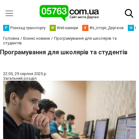
Р
Розклад транспорту
W
Web камери
#
#Із_історіі_Дергачів
Н
Но
Головна
Бізнес новини
Програмування для школярів та
студентів
Програмування для школярів та студентів
22:05,
29 серпня 2025 р.
Загальний розділ