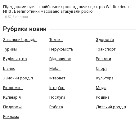
Під ударами один з найбільших розподільчих центрів Wildberries та
НПЗ . Безпілотники масовано атакували росію
10:57,
5 серпня
Рубрики новин
Загальний розділ
Техніка
Здоров'я
Туризм
Нерухомість
Транспорт
Будівництво
Відпочинок
Розваги
Бізнес
Меблі
Спорт
Жіночий розділ
Інтернет
Культура
Економіка
Інтер'єр
Мода
Кулінарія
Послуги
Родина
Подорожі
Робота
Дитячий розділ
Реклама