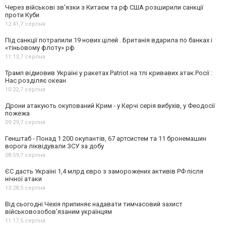
Через військові зв'язки з Китаєм та рф США розширили санкції
проти Куби
12:41,
7 серпня
Під санкції потрапили 19 нових цілей . Британія вдарила по банках і
«тіньовому флоту» рф
11:13,
7 серпня
Трамп відмовив Україні у ракетах Patriot на тлі кривавих атак Росії :
Нас розділяє океан
10:22,
7 серпня
Дрони атакують окупований Крим - у Керчі серія вибухів, у Феодосії
пожежа
09:29,
7 серпня
Генштаб - Понад 1 200 окупантів, 67 артсистем та 11 бронемашин
ворога ліквідували ЗСУ за добу
08:59,
7 серпня
ЄС дасть Україні 1,4 млрд євро з заморожених активів РФ після
нічної атаки
13:28,
5 серпня
Від сьогодні Чехія припиняє надавати тимчасовий захист
військовозобов’язаним українцям
11:17,
5 серпня