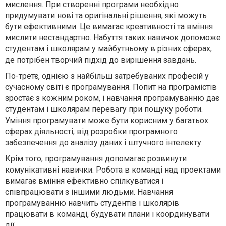
мислення. При створенні програми необхідно
придумувати нові та оригінальні рішення, які можуть
бути ефективними. Це вимагає креативності та вміння
мислити нестандартно. Набуття таких навичок допоможе
студентам і школярам у майбутньому в різних сферах,
де потрібен творчий підхід до вирішення завдань.
По-третє, однією з найбільш затребуваних професій у
сучасному світі є програмування. Попит на програмістів
зростає з кожним роком, і навчання програмуванню дає
студентам і школярам перевагу при пошуку роботи.
Уміння програмувати може бути корисним у багатьох
сферах діяльності, від розробки програмного
забезпечення до аналізу даних і штучного інтелекту.
Крім того, програмування допомагає розвинути
комунікативні навички. Робота в команді над проектами
вимагає вміння ефективно спілкуватися і
співпрацювати з іншими людьми. Навчання
програмуванню навчить студентів і школярів
працювати в команді, будувати плани і координувати
дії.