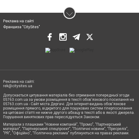
Реклама на сайті
Франшиза "CitySites"
Реклама на сайті:
rek@citysites.ua
Допускається цитування матеріалів без отримання попередньої згоди
05763.com.ua за умови розміщення в тексті обов'язкового посилання на
05763.com.ua - Сайт міста Дергачі. Для інтернет-видань обов'язкове
розміщення прямого, відкритого для пошукових систем гіперпосилання
на цитовані статті не нижче другого абзацу в тексті або в якості джерела.
Порушення виняткових прав переслідується Законом.
Матеріали з плашками "Новини компаній", "Промо", "Партнерський
матеріал", "Партнерський спецпроєкт", "Політичні новини", "Пресреліз",
"PR", "Офіційно", "Політична реклама" публікуються на правах реклами.