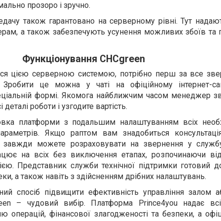
ально прозоро і зручно.
едачу також гарантовано на серверному рівні. Тут надаю
ерам, а також забезпечують усунення можливих збоїв та 
Функціонування CHCgreen
ся цією серверною системою, потрібно перш за все зве
. Зробити це можна у чаті на офіційному інтернет-с
ціальній формі. Якомога найближчим часом менеджер зв
 деталі роботи і узгодите вартість.
новка платформи з подальшим налаштуванням всіх необ
параметрів. Якщо раптом вам знадобиться консультаці
 завжди можете розраховувати на звернення у службу
ацює на всіх без виключення етапах, розпочинаючи від
єю. Представник служби технічної підтримки готовий д
ки, а також навіть з здійсненням дрібних налаштувань.
ний спосіб підвищити ефективність управління залом а
een – чудовий вибір. Платформа Prince4you надає всі
ю операцій, фінансової злагодженості та безпеки, а офі