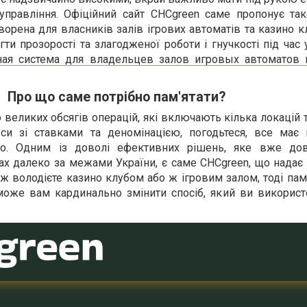
 управління. Офіційний сайт CHCgreen саме пропонує так
орена для власників залів ігрових автоматів та казино кл
ти прозорості та злагодженої роботи і гнучкості під час 
ная система для владельцев залов игровых автоматов
Про що саме потрібно пам'ятати?
великих обсягів операцій, які включають кілька локацій т
уси зі ставками та деномінацією, погодьтеся, все має
но. Одним із доволі ефективних рішень, яке вже до
їнах далеко за межами України, є саме CHCgreen, що нада
ож володієте казино клубом або ж ігровим залом, тоді пам
може вам кардинально змінити спосіб, який ви використ