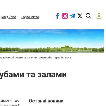
Довідкова
Карта міста
азання лічильника за електроенергію через інтернет
лубами та залами
Останні новини
вимоги до
ефективний