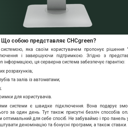
Що собою представляє CHCgreen?
системою, яка своїм користувачем пропонує рішення "
ключення і завершуючи підтримкою. Згідно з предста
en інформацією, ця серверна система забезпечує гарантію:
их розрахунків;
убів та залів із автоматами;
;
римки для користувачів.
ми системи є швидке підключення. Вона подарує змог
ого за один день. Тут також присутні безліч способів оп
 оптимальний для себе спосіб. Не забуваймо і про панель 
штувати деномінацію та бонусні програми, а також ставки.