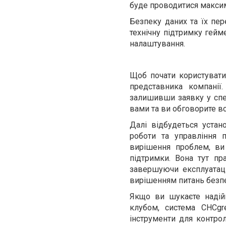
буде проводитися максим
Безпеку даних та їх пер
технічну підтримку гейм
налаштування.
Щоб почати користувати
представника компанії
залишивши заявку у спе
вами та ви обговорите всі
Далі відбудеться уста
роботи та управління 
вирішення проблем, ви
підтримки. Вона тут пр
завершуючи експлуатаці
вирішенням питань безпе
Якщо ви шукаєте надій
клубом, система CHCgr
інструменти для контрол