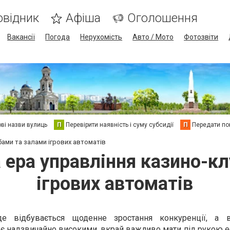
овідник
Афіша
Оголошення
Вакансії
Погода
Нерухомість
Авто / Мото
Фотозвіти
ві назви вулиць
П
Перевірити наявність і суму субсидії
П
Передати пок
бами та залами ігрових автоматів
 ера управління казино-к
ігрових автоматів
 де відбувається щоденне зростання конкуренції, а 
 є надзвичайно високими, вкрай важливо мати під рукою 