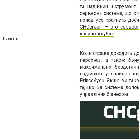
та надійний інструмент
серверна система, що ств
понад усе прагнуть досяг
CHCgreen — это сервер
казино-клубов
.
Розваги
Коли справа доходить до 
персонал, а також бон
максимально бездоган
надійність у різних кра
Prince4you. Якщо ви так
те, що ця система допо
управління бізнесом.