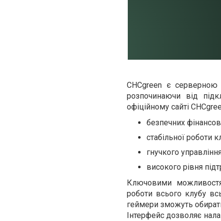
CHCgreen є серверною 
розпочинаючи від під
офіційному сайті CHCgre
безпечних фінансов
стабільної роботи кл
гнучкого управління
високого рівня підт
Ключовими можливостя
роботи всього клубу всь
геймери зможуть обирати
Інтерфейс дозволяє нала