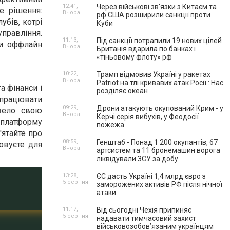
12:41,
Через військові зв'язки з Китаєм та
е рішення:
Вчора
рф США розширили санкції проти
убів, котрі
Куби
управління.
11:13,
Під санкції потрапили 19 нових цілей .
 и оффлайн
Вчора
Британія вдарила по банках і
«тіньовому флоту» рф
10:22,
Трамп відмовив Україні у ракетах
Вчора
Patriot на тлі кривавих атак Росії : Нас
а фінанси і
розділяє океан
 працювати
09:29,
Дрони атакують окупований Крим - у
вело свою
Вчора
Керчі серія вибухів, у Феодосії
є платформу
пожежа
'ятайте про
08:59,
Генштаб - Понад 1 200 окупантів, 67
овуєте для
Вчора
артсистем та 11 бронемашин ворога
ліквідували ЗСУ за добу
13:28,
ЄС дасть Україні 1,4 млрд євро з
5 серпня
заморожених активів РФ після нічної
атаки
11:17,
Від сьогодні Чехія припиняє
5 серпня
надавати тимчасовий захист
військовозобов’язаним українцям