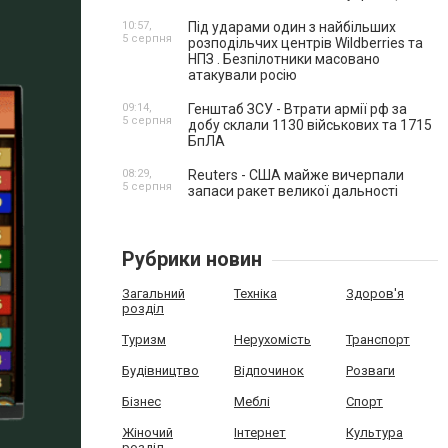
10:57,
Під ударами один з найбільших
5 серпня
розподільчих центрів Wildberries та
НПЗ . Безпілотники масовано
атакували росію
09:14,
Генштаб ЗСУ - Втрати армії рф за
5 серпня
добу склали 1130 військових та 1715
БпЛА
08:29,
Reuters - США майже вичерпали
5 серпня
запаси ракет великої дальності
Рубрики новин
Загальний
Техніка
Здоров'я
розділ
Туризм
Нерухомість
Транспорт
Будівництво
Відпочинок
Розваги
Бізнес
Меблі
Спорт
Жіночий
Інтернет
Культура
розділ