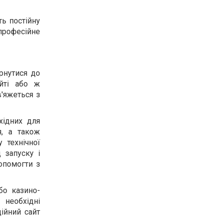
ть постійну
професійне
рнутися до
айті або ж
'яжеться з
хідних для
я, а також
 технічної
 запуску і
опомогти з
бо казино-
 необхідні
ційний сайт