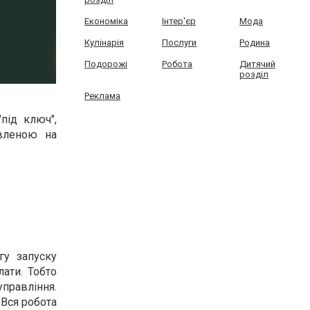
Економіка
Інтер'єр
Мода
Кулінарія
Послуги
Родина
Подорожі
Робота
Дитячий
розділ
Реклама
під ключ",
вленою на
у запуску
лати. Тобто
управління.
 Вся робота