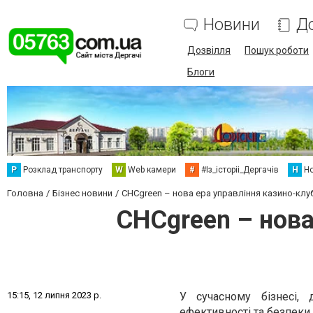
Новини
Д
Дозвілля
Пошук роботи
Блоги
Р
Розклад транспорту
W
Web камери
#
#Із_історіі_Дергачів
Н
Но
Головна
Бізнес новини
CHCgreen – нова ера управління казино-клу
CHCgreen – нова
1
5
:
1
5
,
1
2
л
и
п
н
я
2
0
2
3
р
.
У сучасному бізнесі,
ефективності та безпеки