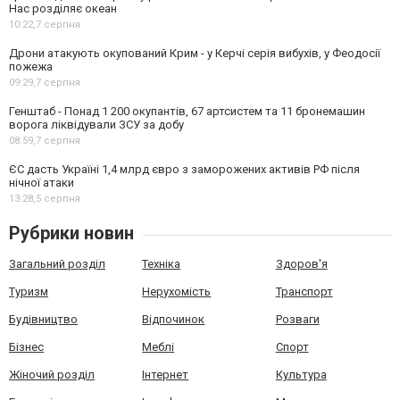
Нас розділяє океан
10:22,
7 серпня
Дрони атакують окупований Крим - у Керчі серія вибухів, у Феодосії
пожежа
09:29,
7 серпня
Генштаб - Понад 1 200 окупантів, 67 артсистем та 11 бронемашин
ворога ліквідували ЗСУ за добу
08:59,
7 серпня
ЄС дасть Україні 1,4 млрд євро з заморожених активів РФ після
нічної атаки
13:28,
5 серпня
Рубрики новин
Загальний розділ
Техніка
Здоров'я
Туризм
Нерухомість
Транспорт
Будівництво
Відпочинок
Розваги
Бізнес
Меблі
Спорт
Жіночий розділ
Інтернет
Культура