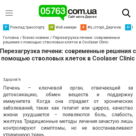
Р
Розклад транспорту
W
Web камери
#
#Із_історіі_Дергачів
Н
Но
Головна
Бізнес новини
Перезагрузка печени: современные
решения с помощью стволовых клеток в Coolaser Clinic
Перезагрузка печени: современные решения с
помощью стволовых клеток в Coolaser Clinic
Здоров'я
Печень – ключевой орган, отвечающий за
детоксикацию, обмен веществ и поддержку
иммунитета. Когда она страдает от хронических
заболеваний, таких как гепатит или цирроз, качество
жизни ухудшается – появляются боль, слабость,
желтуха. Традиционные методы лечения зачастую лишь
контролируют симптомы, но не восстанавливают
утраченную ткань.