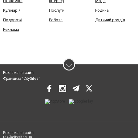
Економіка
Інтер'єр
Мода
Кулінарія
Послуги
Родина
Подорожі
Робота
Дитячий розділ
Реклама
Реклама на сайті
Франшиза "CitySites"
Реклама на сайті:
rek@citysites.ua