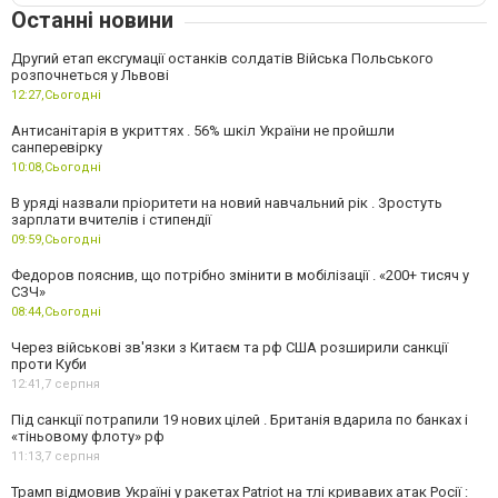
Останні новини
Другий етап ексгумації останків солдатів Війська Польського
розпочнеться у Львові
12:27,
Сьогодні
Антисанітарія в укриттях . 56% шкіл України не пройшли
санперевірку
10:08,
Сьогодні
В уряді назвали пріоритети на новий навчальний рік . Зростуть
зарплати вчителів і стипендії
09:59,
Сьогодні
Федоров пояснив, що потрібно змінити в мобілізації . «200+ тисяч у
СЗЧ»
08:44,
Сьогодні
Через військові зв'язки з Китаєм та рф США розширили санкції
проти Куби
12:41,
7 серпня
Під санкції потрапили 19 нових цілей . Британія вдарила по банках і
«тіньовому флоту» рф
11:13,
7 серпня
Трамп відмовив Україні у ракетах Patriot на тлі кривавих атак Росії :