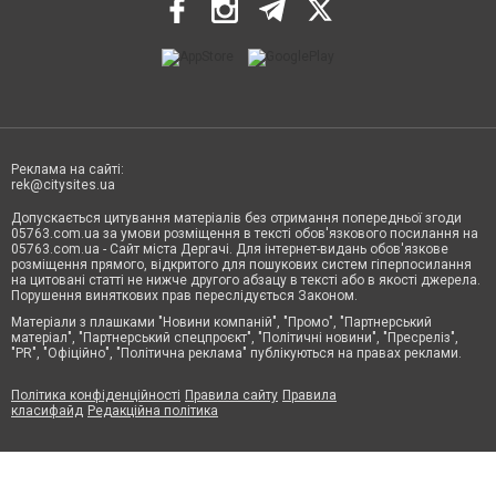
Реклама на сайті:
rek@citysites.ua
Допускається цитування матеріалів без отримання попередньої згоди
05763.com.ua за умови розміщення в тексті обов'язкового посилання на
05763.com.ua - Сайт міста Дергачі. Для інтернет-видань обов'язкове
розміщення прямого, відкритого для пошукових систем гіперпосилання
на цитовані статті не нижче другого абзацу в тексті або в якості джерела.
Порушення виняткових прав переслідується Законом.
Матеріали з плашками "Новини компаній", "Промо", "Партнерський
матеріал", "Партнерський спецпроєкт", "Політичні новини", "Пресреліз",
"PR", "Офіційно", "Політична реклама" публікуються на правах реклами.
Політика конфіденційності
Правила сайту
Правила
класифайд
Редакційна політика