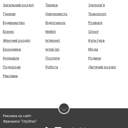
Загальний розділ
Техніка
Здоров'я
Туризм
Нерухомість
Транспорт
Будівництво
Відпочинок
Розваги
Бізнес
Меблі
Спорт
Жіночий розділ
Інтернет
Культура
Економіка
Інтер'єр
Мода
Кулінарія
Послуги
Родина
Подорожі
Робота
Дитячий розділ
Реклама
Реклама на сайті
Франшиза "CitySites"