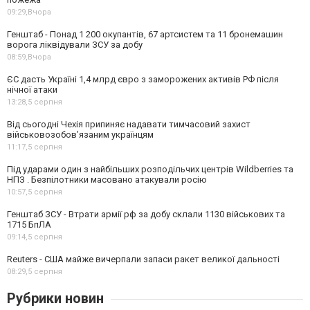
09:29,
Вчора
Генштаб - Понад 1 200 окупантів, 67 артсистем та 11 бронемашин
ворога ліквідували ЗСУ за добу
08:59,
Вчора
ЄС дасть Україні 1,4 млрд євро з заморожених активів РФ після
нічної атаки
13:28,
5 серпня
Від сьогодні Чехія припиняє надавати тимчасовий захист
військовозобов’язаним українцям
11:17,
5 серпня
Під ударами один з найбільших розподільчих центрів Wildberries та
НПЗ . Безпілотники масовано атакували росію
10:57,
5 серпня
Генштаб ЗСУ - Втрати армії рф за добу склали 1130 військових та
1715 БпЛА
09:14,
5 серпня
Reuters - США майже вичерпали запаси ракет великої дальності
08:29,
5 серпня
Рубрики новин