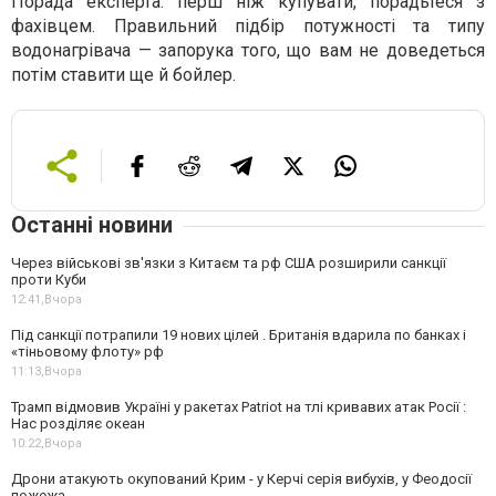
Порада експерта: перш ніж купувати, порадьтеся з
фахівцем. Правильний підбір потужності та типу
водонагрівача — запорука того, що вам не доведеться
потім ставити ще й бойлер.
Останні новини
Через військові зв'язки з Китаєм та рф США розширили санкції
проти Куби
12:41,
Вчора
Під санкції потрапили 19 нових цілей . Британія вдарила по банках і
«тіньовому флоту» рф
11:13,
Вчора
Трамп відмовив Україні у ракетах Patriot на тлі кривавих атак Росії :
Нас розділяє океан
10:22,
Вчора
Дрони атакують окупований Крим - у Керчі серія вибухів, у Феодосії
пожежа