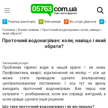
Р
Розклад транспорту
W
Web камери
#
#Із_історіі_Дергачів
Н
Но
Головна
Бізнес новини
Проточний водонагрівач: коли, навіщо і
який обрати?
Проточний водонагрівач: коли, навіщо і який
обрати?
Загальний розділ
Проблема гарячої води в нашій країні — не нова.
Профілактика, аварії, відключення на місяці — усе це
може стати приводом шукати альтернативу
централізованому постачанню. І ось тут на арену
виходить проточний водонагрівач. Але перш ніж
купувати — розберемося, коли він справді вигідний, а
коли краще шукати інше рішення.
Що таке проточний водонагрівач і як він працює?