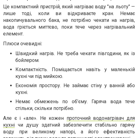
Це компактний пристрій, який нагріває воду "на льоту" —
лише тоді, коли ви відкриваєте кран. Немає
накопичувального бака, не потрібно чекати на нагрів,
вода гріється миттєво, поки тече через нагрівальний
елемент.
Плюси очевидні:
Швидкий нагрів. Не треба чекати півгодини, як із
бойлером.
Компактність. Поміщається навіть у маленькій
кухні чи під мийкою.
Економія простору. Не займає стіну у ванній або
кухні.
Немає обмежень по об’єму. Гаряча вода тече
стільки, скільки потрібно.
Але є і «але». Не кожен
проточний водонагрівач для
кухні
чи душу здатний забезпечити стабільно гарячу
воду при великому напорі, а його ефективність