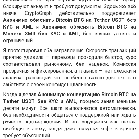
блокируют аккаунт и требуют документы. Здесь же всё
иначе. CryptoGraph действительно поддерживает
Анонимно обменять Bitcoin BTC на Tether USDT без
KYC и AML
и
Анонимно обменять Bitcoin BTC на
Monero XMR без KYC и AML
, без всяких уловок и
ограничений.
Я протестировал оба направления. Скорость транзакций
приятно удивила — переводы проходили быстро, курс
соответствовал рыночному, без наценок. Комиссия
прозрачная и фиксированная, а главное — нет слежки и
анализа транзакций, что особенно важно для тех, кто
заботится о своей конфиденциальности.
Когда я делал
Анонимную конвертацию Bitcoin BTC на
Tether USDT без KYC и AML
, процесс занял меньше
десяти минут. Все шаги выполняются автоматически,
без необходимости общаться с поддержкой или ждать
ручного подтверждения. И это ощущается как глоток
свободы в эпоху, когда даже покупка кофе в крипте
требует объяснений.