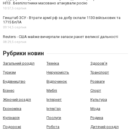
НПЗ . Безпілотники масовано атакували росію
10:57,
5 серпня
Генштаб ЗСУ - Втрати армії рф за добу склали 1130 військових та
1715 БпЛА
09:14,
5 серпня
Reuters - США майже вичерпали запаси ракет великої дальності
08:29,
5 серпня
Рубрики новин
Загальний розділ
Техніка
Здоров'я
Туризм
Нерухомість
Транспорт
Будівництво
Відпочинок
Розваги
Бізнес
Меблі
Спорт
Жіночий розділ
Інтернет
Культура
Економіка
Інтер'єр
Мода
Кулінарія
Послуги
Родина
Подорожі
Робота
Дитячий розділ