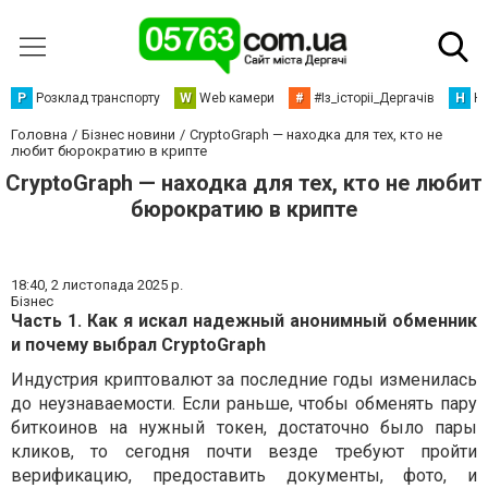
Р
Розклад транспорту
W
Web камери
#
#Із_історіі_Дергачів
Н
Но
Головна
Бізнес новини
CryptoGraph — находка для тех, кто не
любит бюрократию в крипте
CryptoGraph — находка для тех, кто не любит
бюрократию в крипте
18:40,
2 листопада 2025 р.
Бізнес
Часть 1. Как я искал надежный анонимный обменник
и почему выбрал CryptoGraph
Индустрия криптовалют за последние годы изменилась
до неузнаваемости. Если раньше, чтобы обменять пару
биткоинов на нужный токен, достаточно было пары
кликов, то сегодня почти везде требуют пройти
верификацию, предоставить документы, фото, и