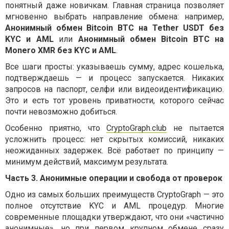
понятный даже новичкам. Главная страница позволяет
мгновенно выбрать направление обмена: например,
Анонимный обмен Bitcoin BTC на Tether USDT без
KYC и AML
или
Анонимный обмен Bitcoin BTC на
Monero XMR без KYC и AML
.
Все шаги просты: указываешь сумму, адрес кошелька,
подтверждаешь — и процесс запускается. Никаких
запросов на паспорт, селфи или видеоидентификацию.
Это и есть тот уровень приватности, которого сейчас
почти невозможно добиться.
Особенно приятно, что
CryptoGraph.club
не пытается
усложнить процесс: нет скрытых комиссий, никаких
неожиданных задержек. Всё работает по принципу —
минимум действий, максимум результата.
Часть 3. Анонимные операции и свобода от проверок
Одно из самых больших преимуществ CryptoGraph — это
полное отсутствие KYC и AML процедур. Многие
современные площадки утверждают, что они «частично
анонимные», но при первом крупном обмене сразу