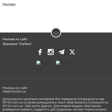
Реклама
Реклама на сайті
Франшиза "CitySites"
Реклама на сайті:
rek@citysites.ua
Допускається цитування матеріалів без отримання попередньої згоди
05763.com.ua за умови розміщення в тексті обов'язкового посилання на
05763.com.ua - Сайт міста Дергачі. Для інтернет-видань обов'язкове
розміщення прямого, відкритого для пошукових систем гіперпосилання