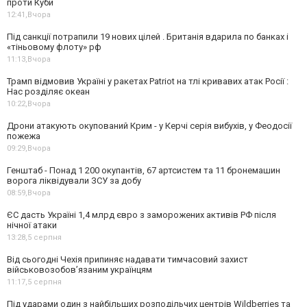
проти Куби
12:41,
Вчора
Під санкції потрапили 19 нових цілей . Британія вдарила по банках і
«тіньовому флоту» рф
11:13,
Вчора
Трамп відмовив Україні у ракетах Patriot на тлі кривавих атак Росії :
Нас розділяє океан
10:22,
Вчора
Дрони атакують окупований Крим - у Керчі серія вибухів, у Феодосії
пожежа
09:29,
Вчора
Генштаб - Понад 1 200 окупантів, 67 артсистем та 11 бронемашин
ворога ліквідували ЗСУ за добу
08:59,
Вчора
ЄС дасть Україні 1,4 млрд євро з заморожених активів РФ після
нічної атаки
13:28,
5 серпня
Від сьогодні Чехія припиняє надавати тимчасовий захист
військовозобов’язаним українцям
11:17,
5 серпня
Під ударами один з найбільших розподільчих центрів Wildberries та