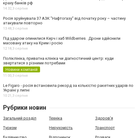
краху банків рф
14:32,
3 серпня
Росія зруйнувала 37 АЗК "Нафтогазу" від початку року – частину
атакували повторно
13:48,
3 серпня
Під ударом опинилися Керч і хаб Wildberries . Дрони здійснили
масовану атаку на Крим і росію
12:18,
3 серпня
Поліклініка, приватна клініка чи діагностичний центр: куди
звертатися з різними потребами
Новини компаній
11:00,
3 серпня
Le Figaro - росія встановила рекорд за кількістю ракетних ударів по
Україні у липні
10:21,
3 серпня
Рубрики новин
Загальний розділ
Техніка
Здоров'я
Туризм
Нерухомість
Транспорт
Будівництво
Відпочинок
Розваги