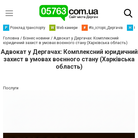
Р
Розклад транспорту
W
Web камери
#
#Із_історіі_Дергачів
Н
Но
Головна
Бізнес новини
Адвокат у Дергачах: Комплексний
юридичний захист в умовах воєнного стану (Харківська область)
Адвокат у Дергачах: Комплексний юридичний
захист в умовах воєнного стану (Харківська
область)
Послуги