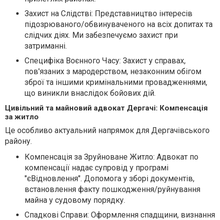
Захист на Слідстві: Представництво інтересів
підозрюваного/обвинуваченого на всіх допитах та
слідчих діях. Ми забезпечуємо захист при
затриманні.
Специфіка Воєнного Часу: Захист у справах,
пов'язаних з мародерством, незаконним обігом
зброї та іншими кримінальними провадженнями,
що виникли внаслідок бойових дій.
Цивільний та майновий адвокат Дергачі: Компенсація
за житло
Це особливо актуальний напрямок для Дергачівського
району.
Компенсація за Зруйноване Житло: Адвокат по
компенсації надає супровід у програмі
"єВідновлення". Допомога у зборі документів,
встановлення факту пошкодження/руйнування
майна у судовому порядку.
Спадкові Справи: Оформлення спадщини, визнання