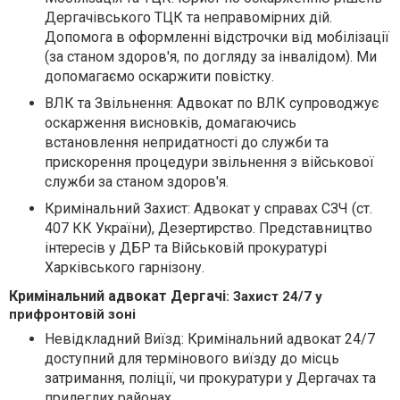
Дергачівського ТЦК та неправомірних дій.
Допомога в оформленні відстрочки від мобілізації
(за станом здоров'я, по догляду за інвалідом). Ми
допомагаємо оскаржити повістку.
ВЛК та Звільнення: Адвокат по ВЛК супроводжує
оскарження висновків, домагаючись
встановлення непридатності до служби та
прискорення процедури звільнення з військової
служби за станом здоров'я.
Кримінальний Захист: Адвокат у справах СЗЧ (ст.
407 КК України), Дезертирство. Представництво
інтересів у ДБР та Військовій прокуратурі
Харківського гарнізону.
Кримінальний адвокат Дергачі
: Захист 24/7 у
прифронтовій зоні
Невідкладний Виїзд: Кримінальний адвокат 24/7
доступний для термінового виїзду до місць
затримання, поліції, чи прокуратури у Дергачах та
прилеглих районах.