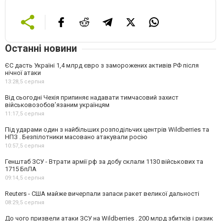
Останні новини
ЄС дасть Україні 1,4 млрд євро з заморожених активів РФ після
нічної атаки
13:28,
5 серпня
Від сьогодні Чехія припиняє надавати тимчасовий захист
військовозобов’язаним українцям
11:17,
5 серпня
Під ударами один з найбільших розподільчих центрів Wildberries та
НПЗ . Безпілотники масовано атакували росію
10:57,
5 серпня
Генштаб ЗСУ - Втрати армії рф за добу склали 1130 військових та
1715 БпЛА
09:14,
5 серпня
Reuters - США майже вичерпали запаси ракет великої дальності
08:29,
5 серпня
До чого призвели атаки ЗСУ на Wildberries . 200 млрд збитків і ризик