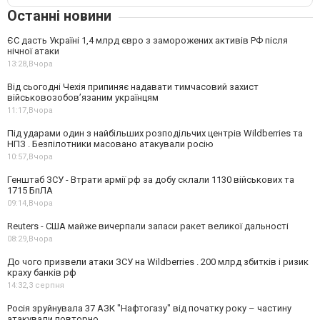
Останні новини
ЄС дасть Україні 1,4 млрд євро з заморожених активів РФ після
нічної атаки
13:28,
Вчора
Від сьогодні Чехія припиняє надавати тимчасовий захист
військовозобов’язаним українцям
11:17,
Вчора
Під ударами один з найбільших розподільчих центрів Wildberries та
НПЗ . Безпілотники масовано атакували росію
10:57,
Вчора
Генштаб ЗСУ - Втрати армії рф за добу склали 1130 військових та
1715 БпЛА
09:14,
Вчора
Reuters - США майже вичерпали запаси ракет великої дальності
08:29,
Вчора
До чого призвели атаки ЗСУ на Wildberries . 200 млрд збитків і ризик
краху банків рф
14:32,
3 серпня
Росія зруйнувала 37 АЗК "Нафтогазу" від початку року – частину
атакували повторно