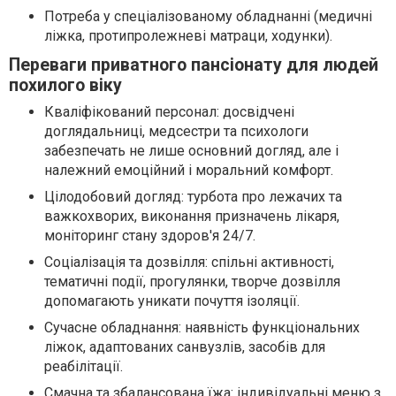
Потреба у спеціалізованому обладнанні (медичні
ліжка, протипролежневі матраци, ходунки).
Переваги приватного пансіонату для людей
похилого віку
Кваліфікований персонал: досвідчені
доглядальниці, медсестри та психологи
забезпечать не лише основний догляд, але і
належний емоційний і моральний комфорт.
Цілодобовий догляд: турбота про лежачих та
важкохворих, виконання призначень лікаря,
моніторинг стану здоров'я 24/7.
Соціалізація та дозвілля: спільні активності,
тематичні події, прогулянки, творче дозвілля
допомагають уникати почуття ізоляції.
Сучасне обладнання: наявність функціональних
ліжок, адаптованих санвузлів, засобів для
реабілітації.
Смачна та збалансована їжа: індивідуальні меню з