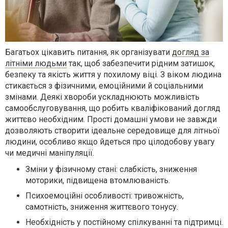
Багатьох цікавить питання, як організувати
догляд за
літніми людьми
так, щоб забезпечити рідним затишок,
безпеку та якість життя у похилому віці. З віком людина
стикається з фізичними, емоційними й соціальними
змінами. Деякі хвороби ускладнюють можливість
самообслуговування, що робить кваліфікований догляд
життєво необхідним. Прості домашні умови не завжди
дозволяють створити ідеальне середовище для літньої
людини, особливо якщо йдеться про цілодобову увагу
чи медичні маніпуляції.
Зміни у фізичному стані: слабкість, зниження
моторики, підвищена втомлюваність.
Психоемоційні особливості: тривожність,
самотність, зниження життєвого тонусу.
Необхідність у постійному спілкуванні та підтримці.