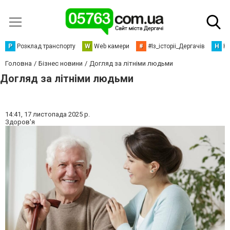
Р
Розклад транспорту
W
Web камери
#
#Із_історіі_Дергачів
Н
Но
Головна
Бізнес новини
Догляд за літніми людьми
Догляд за літніми людьми
14:41,
17 листопада 2025 р.
Здоров'я