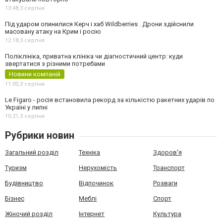
13:48,
3 серпня
Під ударом опинилися Керч і хаб Wildberries . Дрони здійснили
масовану атаку на Крим і росію
12:18,
3 серпня
Поліклініка, приватна клініка чи діагностичний центр: куди
звертатися з різними потребами
Новини компаній
11:00,
3 серпня
Le Figaro - росія встановила рекорд за кількістю ракетних ударів по
Україні у липні
10:21,
3 серпня
Рубрики новин
Загальний розділ
Техніка
Здоров'я
Туризм
Нерухомість
Транспорт
Будівництво
Відпочинок
Розваги
Бізнес
Меблі
Спорт
Жіночий розділ
Інтернет
Культура