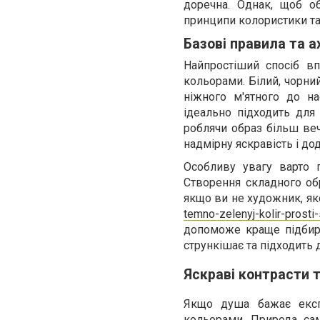
доречна. Однак, щоб о
принципи колористики та 
Базові правила та 
Найпростіший спосіб в
кольорами. Білий, чорний
ніжного м'ятного до на
ідеально підходить для 
роблячи образ більш веч
надмірну яскравість і до
Особливу увагу варто 
Створення складного обр
якщо ви не художник, як
temno-zelenyj-kolir-prost
допоможе краще підбират
стрункішає та підходить 
Яскраві контрасти 
Якщо душа бажає експ
кольорами. Природа сам