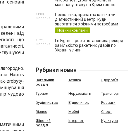
Wildberries . Дрони здійснили
ти основні
масовану атаку на Крим і росію
11:00,
Поліклініка, приватна клініка чи
3 серпня
діагностичний центр: куди
звертатися з різними потребами
йтральними
Новини компаній
зелені, від
гкості, що
10:21,
Le Figaro - росія встановила рекорд
3 серпня
за кількістю ракетних ударів по
егантності,
Україні у липні
приглушуючи
лагородно.
Рубрики новин
нти. Навіть
Загальний
Техніка
Здоров'я
yak-zrobyty-
розділ
змішування
лір чудово
Туризм
Нерухомість
Транспорт
Будівництво
Відпочинок
Розваги
Бізнес
Меблі
Спорт
Жіночий
Інтернет
Культура
матичними
розділ
адно, якщо