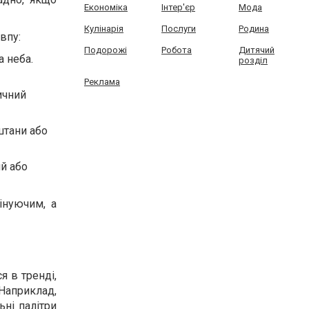
Економіка
Інтер'єр
Мода
Кулінарія
Послуги
Родина
впу:
Подорожі
Робота
Дитячий
а неба.
розділ
Реклама
ичний
штани або
й або
інуючим, а
я в тренді,
Наприклад,
ьні палітри