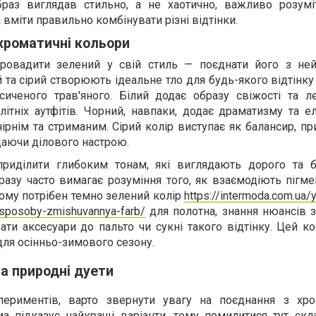
браз виглядав стильно, а не хаотично, важливо розумі
вміти правильно комбінувати різні відтінки.
ахроматичні кольори
провадити зелений у свій стиль — поєднати його з не
 та сірий створюють ідеальне тло для будь-якого відтінку 
сиченого трав'яного. Білий додає образу свіжості та ле
літніх аутфітів. Чорний, навпаки, додає драматизму та ел
ірнім та стриманим. Сірий колір виступає як балансир, 
даючи ділового настрою.
приділити глибоким тонам, які виглядають дорого та б
азу часто вимагає розуміння того, як взаємодіють пігме
ому потрібен темно зелений колір
https://intermoda.com.ua/
i-sposoby-zmishuvannya-farb/
для полотна, знання нюансів 
и аксесуари до пальто чи сукні такого відтінку. Цей ко
для осінньо-зимового сезону.
та природні дуети
ериментів, варто звернути увагу на поєднання з хро
а підказує найкращі варіанти, тому помилитися тут скл