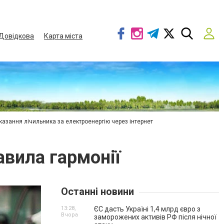
Довідкова
Карта міста
азання лічильника за електроенергію через інтернет
авила гармонії
Останні новини
13:28,
ЄС дасть Україні 1,4 млрд євро з
Вчора
заморожених активів РФ після нічної