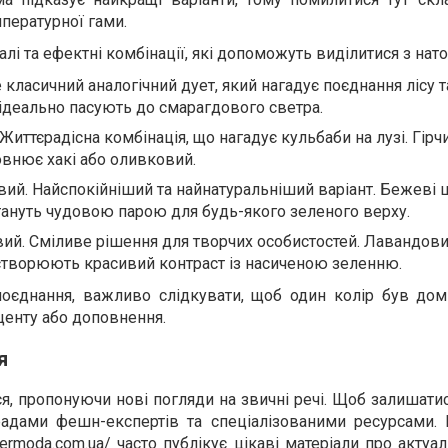
пературної гами.
і та ефектні комбінації, які допоможуть виділитися з нато
е класичний аналогічний дует, який нагадує поєднання лісу т
ідеально пасують до смарагдового светра.
Життєрадісна комбінація, що нагадує кульбаби на лузі. Гірч
овнює хакі або оливковий.
вий. Найспокійніший та найнатуральніший варіант. Бежеві 
тануть чудовою парою для будь-якого зеленого верху.
вий. Сміливе рішення для творчих особистостей. Лавандови
творюють красивий контраст із насиченою зеленню.
поєднання, важливо слідкувати, щоб один колір був дом
центу або доповнення.
я
я, пропонуючи нові погляди на звичні речі. Щоб залишатис
радами фешн-експертів та спеціалізованими ресурсами. 
ntermoda.com.ua/
часто публікує цікаві матеріали про актуал