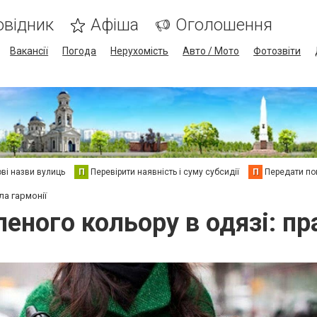
овідник
Афіша
Оголошення
Вакансії
Погода
Нерухомість
Авто / Мото
Фотозвіти
ві назви вулиць
П
Перевірити наявність і суму субсидії
П
Передати пок
ла гармонії
еного кольору в одязі: пр