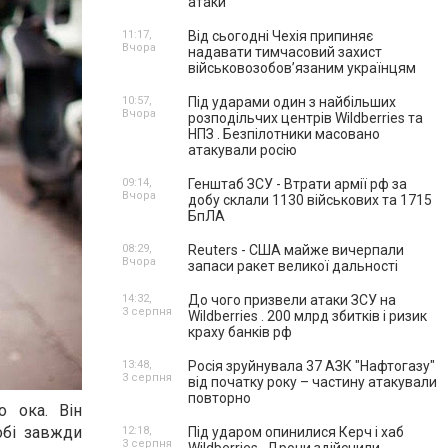
атаки
11:17,
Від сьогодні Чехія припиняє
Вчора
надавати тимчасовий захист
військовозобов’язаним українцям
10:57,
Під ударами один з найбільших
Вчора
розподільчих центрів Wildberries та
НПЗ . Безпілотники масовано
атакували росію
09:14,
Генштаб ЗСУ - Втрати армії рф за
Вчора
добу склали 1130 військових та 1715
БпЛА
08:29,
Reuters - США майже вичерпали
Вчора
запаси ракет великої дальності
14:32,
До чого призвели атаки ЗСУ на
3 серпня
Wildberries . 200 млрд збитків і ризик
краху банків рф
13:48,
Росія зруйнувала 37 АЗК "Нафтогазу"
3 серпня
від початку року – частину атакували
повторно
 ока. Він
обі завжди
12:18,
Під ударом опинилися Керч і хаб
3 серпня