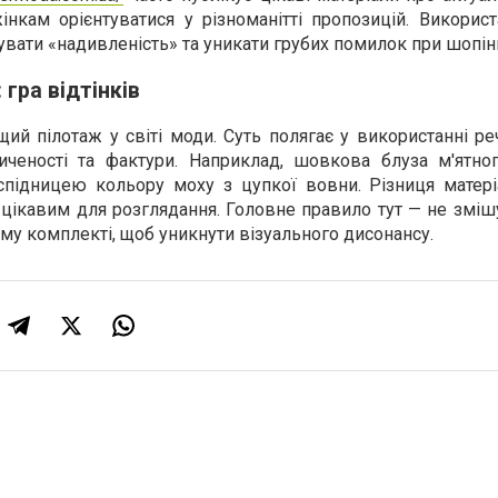
нкам орієнтуватися у різноманітті пропозицій. Використ
ати «надивленість» та уникати грубих помилок при шопінг
гра відтінків
ищий пілотаж у світі моди. Суть полягає у використанні р
сиченості та фактури. Наприклад, шовкова блуза м'ятно
спідницею кольору моху з цупкої вовни. Різниця матері
 цікавим для розглядання. Головне правило тут — не зміш
ому комплекті, щоб уникнути візуального дисонансу.