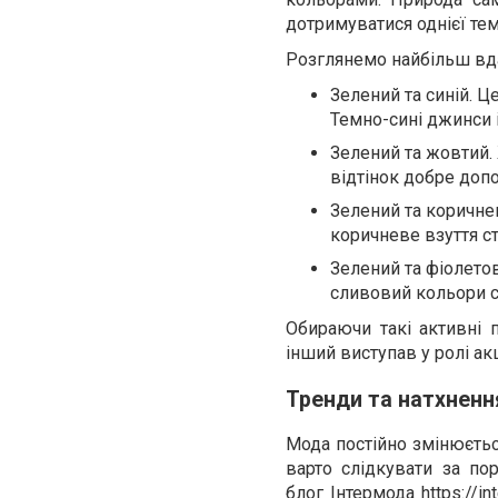
дотримуватися однієї тем
Розглянемо найбільш вдал
Зелений та синій. Ц
Темно-сині джинси 
Зелений та жовтий. 
відтінок добре доп
Зелений та коричне
коричневе взуття с
Зелений та фіолето
сливовий кольори с
Обираючи такі активні 
інший виступав у ролі ак
Тренди та натхненн
Мода постійно змінюєтьс
варто слідкувати за по
блог Інтермода
https://i