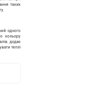
ання таких
у.
ечей одного
го кольору
алів додає
увати теплі