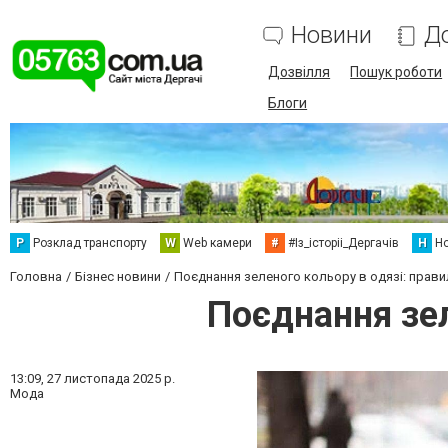
Новини
Д
Дозвілля
Пошук роботи
Блоги
Р
Розклад транспорту
W
Web камери
#
#Із_історіі_Дергачів
Н
Но
Головна
Бізнес новини
Поєднання зеленого кольору в одязі: прави
Поєднання зел
13:09,
27 листопада 2025 р.
Мода