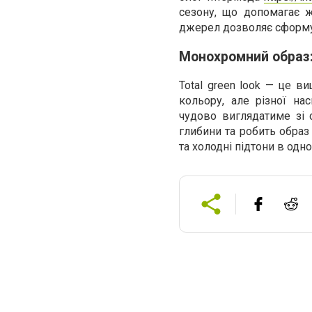
сезону, що допомагає жі
джерел дозволяє сформув
Монохромний образ: 
Total green look — це в
кольору, але різної на
чудово виглядатиме зі 
глибини та робить образ
та холодні підтони в одн