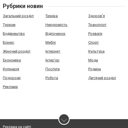
Рубрики новин
Загальний розділ
Техніка
Здоров'я
Туризм
Нерухомість
Транспорт
Будівництво
Відпочинок
Розваги
Бізнес
Меблі
Спорт
Жіночий розділ
Інтернет
Культура
Економіка
Інтер'єр
Мода
Кулінарія
Послуги
Родина
Подорожі
Робота
Дитячий розділ
Реклама
Реклама на сайті