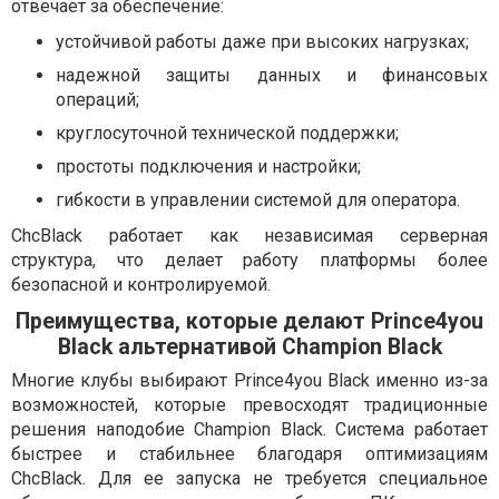
отвечает за обеспечение:
устойчивой работы даже при высоких нагрузках;
надежной защиты данных и финансовых
операций;
круглосуточной технической поддержки;
простоты подключения и настройки;
гибкости в управлении системой для оператора.
ChcBlack работает как независимая серверная
структура, что делает работу платформы более
безопасной и контролируемой.
Преимущества, которые делают Prince4you
Black альтернативой Champion Black
Многие клубы выбирают Prince4you Black именно из-за
возможностей, которые превосходят традиционные
решения наподобие Champion Black. Система работает
быстрее и стабильнее благодаря оптимизациям
ChcBlack. Для ее запуска не требуется специальное