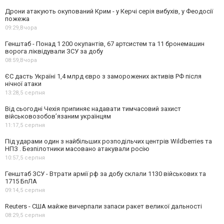
Дрони атакують окупований Крим - у Керчі серія вибухів, у Феодосії
пожежа
09:29,
Вчора
Генштаб - Понад 1 200 окупантів, 67 артсистем та 11 бронемашин
ворога ліквідували ЗСУ за добу
08:59,
Вчора
ЄС дасть Україні 1,4 млрд євро з заморожених активів РФ після
нічної атаки
13:28,
5 серпня
Від сьогодні Чехія припиняє надавати тимчасовий захист
військовозобов’язаним українцям
11:17,
5 серпня
Під ударами один з найбільших розподільчих центрів Wildberries та
НПЗ . Безпілотники масовано атакували росію
10:57,
5 серпня
Генштаб ЗСУ - Втрати армії рф за добу склали 1130 військових та
1715 БпЛА
09:14,
5 серпня
Reuters - США майже вичерпали запаси ракет великої дальності
08:29,
5 серпня