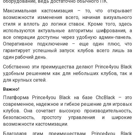
оборудование, ведь достаточно обычного ПК.
Максимальная кастомизация – то, что открывает
возможности изменения всего, начиная визуального
стиля и вплоть до логики ставок. Кроме того, здесь
используются актуальные алгоритмы шифрования, а
все операции доступны через удобную админ-панель.
Оперативное подключение – еще один плюс, что
гарантирует успешный запуск клубов всего лишь за
один рабочий день.
Собственно эти преимущества делают Prince4you Black
удобным решением как для небольших клубов, так и
для крупных сетей.
Важно!
Платформа Prince4you Black на базе ChcBlack – это
современное, надежное и гибкое решение для игровых
клубов. Она сочетает высокую производительность,
безопасность, простоту управления и широкие
возможности кастомизации.
Благодаря этим преимуществам Prince4you Black