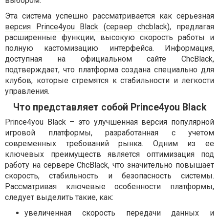
выбором.
Эта система успешно рассматривается как серьезная
версия Prince4you Black (сервер chcblack)
, предлагая
расширенные функции, высокую скорость работы и
полную кастомизацию интерфейса. Информация,
доступная на официальном сайте ChcBlack,
подтверждает, что платформа создана специально для
клубов, которые стремятся к стабильности и легкости
управления.
Что представляет собой Prince4you Black
Prince4you Black – это улучшенная версия популярной
игровой платформы, разработанная с учетом
современных требований рынка. Одним из ее
ключевых преимуществ является оптимизация под
работу на сервере ChcBlack, что значительно повышает
скорость, стабильность и безопасность системы.
Рассматривая ключевые особенности платформы,
следует выделить такие, как:
увеличенная скорость передачи данных и