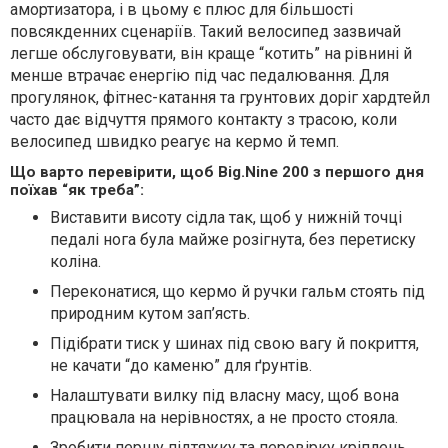
амортизатора, і в цьому є плюс для більшості
повсякденних сценаріїв. Такий велосипед зазвичай
легше обслуговувати, він краще “котить” на рівнині й
менше втрачає енергію під час педалювання. Для
прогулянок, фітнес-катання та грунтових доріг хардтейл
часто дає відчуття прямого контакту з трасою, коли
велосипед швидко реагує на кермо й темп.
Що варто перевірити, щоб Big.Nine 200 з першого дня
поїхав “як треба”:
Виставити висоту сідла так, щоб у нижній точці
педалі нога була майже розігнута, без перетиску
коліна.
Переконатися, що кермо й ручки гальм стоять під
природним кутом зап’ясть.
Підібрати тиск у шинах під свою вагу й покриття,
не качати “до каменю” для ґрунтів.
Налаштувати вилку під власну масу, щоб вона
працювала на нерівностях, а не просто стояла.
Зробити першу підтяжку та перевірку кріплень