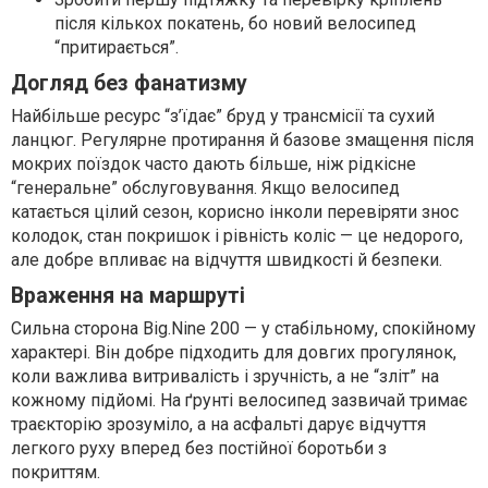
після кількох покатень, бо новий велосипед
“притирається”.
Догляд без фанатизму
Найбільше ресурс “з’їдає” бруд у трансмісії та сухий
ланцюг. Регулярне протирання й базове змащення після
мокрих поїздок часто дають більше, ніж рідкісне
“генеральне” обслуговування. Якщо велосипед
катається цілий сезон, корисно інколи перевіряти знос
колодок, стан покришок і рівність коліс — це недорого,
але добре впливає на відчуття швидкості й безпеки.
Враження на маршруті
Сильна сторона Big.Nine 200 — у стабільному, спокійному
характері. Він добре підходить для довгих прогулянок,
коли важлива витривалість і зручність, а не “зліт” на
кожному підйомі. На ґрунті велосипед зазвичай тримає
траєкторію зрозуміло, а на асфальті дарує відчуття
легкого руху вперед без постійної боротьби з
покриттям.