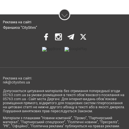
Реклама на сайті
Франшиза "CitySites"
Реклама на сайті:
rek@citysites.ua
Допускається цитування матеріалів без отримання попередньої згоди
05763.com.ua за умови розміщення в тексті обов'язкового посилання на
05763.com.ua - Сайт міста Дергачі. Для інтернет-видань обов'язкове
розміщення прямого, відкритого для пошукових систем гіперпосилання
на цитовані статті не нижче другого абзацу в тексті або в якості джерела.
Порушення виняткових прав переслідується Законом.
Матеріали з плашками "Новини компаній", "Промо", "Партнерський
матеріал", "Партнерський спецпроєкт", "Політичні новини", "Пресреліз",
"PR", "Офіційно", "Політична реклама" публікуються на правах реклами.