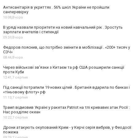
Антисанітарія в укриттях . 56% шкіл України не пройшли
санперевірку
10:08,
Вчора
В уряді назвали пріоритети на новий навчальний рік . Зростуть
зарплати вчителів і стипендії
09:59,
Вчора
Федоров пояснив, що потрібно змінити в мобілізації . «200+ тисяч у
СЗЧ»
08:44,
Вчора
Через військові зв'язки з Китаєм та рф США розширили санкції
проти Куби
12:41,
7 серпня
Під санкції потрапили 19 нових цілей . Британія вдарила по банках і
«тіньовому флоту» рф
11:13,
7 серпня
Трамп відмовив Україні у ракетах Patriot на тлі кривавих атак Росії :
Нас розділяє океан
10:22,
7 серпня
Дрони атакують окупований Крим - у Керчі серія вибухів, у Феодосії
пожежа
09:29,
7 серпня