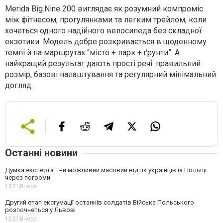
Merida Big.Nine 200 виглядає як розумний компроміс
між фітнесом, прогулянками та легким трейлом, коли
хочеться одного надійного велосипеда без складної
екзотики. Модель добре розкривається в щоденному
темпі й на маршрутах “місто + парк + ґрунти”. А
найкращий результат дають прості речі: правильний
розмір, базові налаштування та регулярний мінімальний
догляд.
Останні новини
Думка експерта . Чи можливий масовий відтік українців із Польщі
через погроми
13:21,
Вчора
Другий етап ексгумації останків солдатів Війська Польського
розпочнеться у Львові
12:27,
Вчора