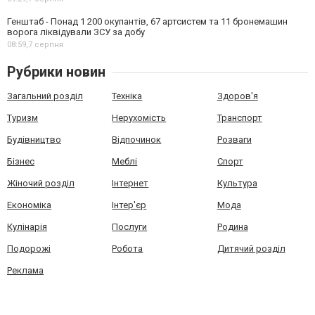
Генштаб - Понад 1 200 окупантів, 67 артсистем та 11 бронемашин
ворога ліквідували ЗСУ за добу
08:59,
7 серпня
Рубрики новин
Загальний розділ
Техніка
Здоров'я
Туризм
Нерухомість
Транспорт
Будівництво
Відпочинок
Розваги
Бізнес
Меблі
Спорт
Жіночий розділ
Інтернет
Культура
Економіка
Інтер'єр
Мода
Кулінарія
Послуги
Родина
Подорожі
Робота
Дитячий розділ
Реклама