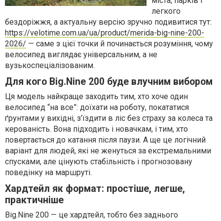
міста, парків і
легкого
бездоріжжя, а актуальну версію зручно подивитися тут:
https://velotime.com.ua/ua/product/merida-big-nine-200-
2026/
— саме з цієї точки й починається розуміння, чому
велосипед виглядає універсальним, а не
вузькоспеціалізованим.
Для кого Big.Nine 200 буде влучним вибором
Ця модель найкраще заходить тим, хто хоче один
велосипед “на все”: доїхати на роботу, покататися
ґрунтами у вихідні, з’їздити в ліс без страху за колеса та
керованість. Вона підходить і новачкам, і тим, хто
повертається до катання після паузи. А ще це логічний
варіант для людей, які не женуться за екстремальними
спусками, але цінують стабільність і прогнозовану
поведінку на маршруті.
Хардтейл як формат: простіше, легше,
практичніше
Big.Nine 200 — це хардтейл, тобто без заднього