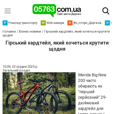
Р
Розклад транспорту
W
Web камери
#
#Із_історіі_Дергачів
Н
Но
Головна
Бізнес новини
Гірський хардтейл, який хочеться крутити
щодня
Гірський хардтейл, який хочеться крутити
щодня
10:09,
23 грудня 2025 р.
Загальний розділ
Merida Big.Nine
200 часто
обирають як
“перший
серйозний” 29-
дюймовий
хардтейл для