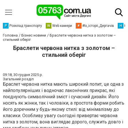
Р
Розклад транспорту
W
Web камери
#
#Із_історіі_Дергачів
Н
Но
Головна
Бізнес новини
Браслети червона нитка з золотом –
стильний оберіг
Браслети червона нитка з золотом –
стильний оберіг
09:18,
30 грудня 2025 р.
Загальний розділ
Браслет червона нитка мають широкий попит, це одна з
найпопулярніших і водночас лаконічних прикрас, які
поєднують символічний зміст і сучасний дизайн. Його
носять як жінки, так і чоловіки, а простота форми робить
його доречним у будь-якому стилі: від мінімалізму до
класики. Особливу увагу сьогодні привертає червона
нитка з золотом, вона виглядає дорого, служить довго і