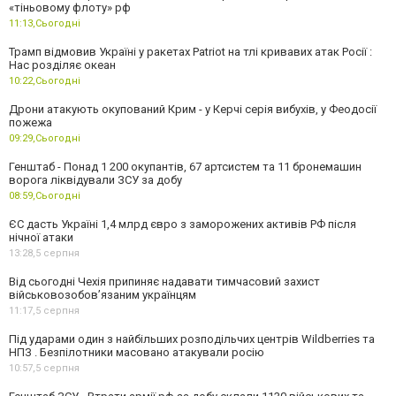
«тіньовому флоту» рф
11:13,
Сьогодні
Трамп відмовив Україні у ракетах Patriot на тлі кривавих атак Росії :
Нас розділяє океан
10:22,
Сьогодні
Дрони атакують окупований Крим - у Керчі серія вибухів, у Феодосії
пожежа
09:29,
Сьогодні
Генштаб - Понад 1 200 окупантів, 67 артсистем та 11 бронемашин
ворога ліквідували ЗСУ за добу
08:59,
Сьогодні
ЄС дасть Україні 1,4 млрд євро з заморожених активів РФ після
нічної атаки
13:28,
5 серпня
Від сьогодні Чехія припиняє надавати тимчасовий захист
військовозобов’язаним українцям
11:17,
5 серпня
Під ударами один з найбільших розподільчих центрів Wildberries та
НПЗ . Безпілотники масовано атакували росію
10:57,
5 серпня