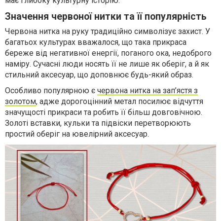
має глибоку культурну історію.
Значення червоної нитки та її популярність
Червона нитка на руку традиційно символізує захист. У
багатьох культурах вважалося, що така прикраса
береже від негативної енергії, поганого ока, недоброго
наміру. Сучасні люди носять її не лише як оберіг, а й як
стильний аксесуар, що доповнює будь-який образ.
Особливо популярною є
червона нитка на зап’ястя з
золотом
, адже дорогоцінний метал посилює відчуття
значущості прикраси та робить її більш довговічною.
Золоті вставки, кульки та підвіски перетворюють
простий оберіг на ювелірний аксесуар.