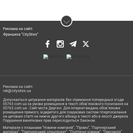
Реклама на сайті
Франшиза "CitySites"
Реклама на сайті:
rek@citysites.ua
Допускається цитування матеріалів без отримання попередньої згоди
05763.com.ua за умови розміщення в тексті обов'язкового посилання на
05763.com.ua - Сайт міста Дергачі. Для інтернет-видань обов'язкове
розміщення прямого, відкритого для пошукових систем гіперпосилання
на цитовані статті не нижче другого абзацу в тексті або в якості джерела.
Порушення виняткових прав переслідується Законом.
Матеріали з плашками "Новини компаній", "Промо", "Партнерський
матеріал", "Партнерський спецпроєкт", "Політичні новини", "Пресреліз",