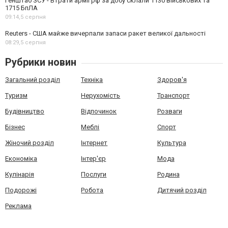
Генштаб ЗСУ - Втрати армії рф за добу склали 1130 військових та
1715 БпЛА
09:14,
5 серпня
Reuters - США майже вичерпали запаси ракет великої дальності
08:29,
5 серпня
Рубрики новин
Загальний розділ
Техніка
Здоров'я
Туризм
Нерухомість
Транспорт
Будівництво
Відпочинок
Розваги
Бізнес
Меблі
Спорт
Жіночий розділ
Інтернет
Культура
Економіка
Інтер'єр
Мода
Кулінарія
Послуги
Родина
Подорожі
Робота
Дитячий розділ
Реклама