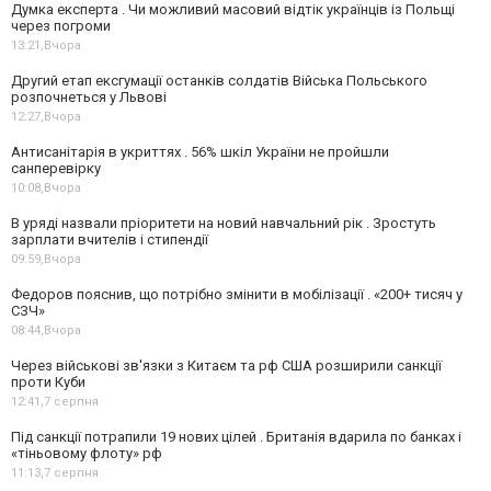
Думка експерта . Чи можливий масовий відтік українців із Польщі
через погроми
13:21,
Вчора
Другий етап ексгумації останків солдатів Війська Польського
розпочнеться у Львові
12:27,
Вчора
Антисанітарія в укриттях . 56% шкіл України не пройшли
санперевірку
10:08,
Вчора
В уряді назвали пріоритети на новий навчальний рік . Зростуть
зарплати вчителів і стипендії
09:59,
Вчора
Федоров пояснив, що потрібно змінити в мобілізації . «200+ тисяч у
СЗЧ»
08:44,
Вчора
Через військові зв'язки з Китаєм та рф США розширили санкції
проти Куби
12:41,
7 серпня
Під санкції потрапили 19 нових цілей . Британія вдарила по банках і
«тіньовому флоту» рф
11:13,
7 серпня