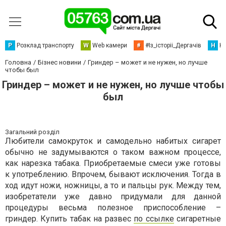
Р
Розклад транспорту
W
Web камери
#
#Із_історіі_Дергачів
Н
Но
Головна
Бізнес новини
Гриндер – может и не нужен, но лучше
чтобы был
Гриндер – может и не нужен, но лучше чтобы
был
Загальний розділ
Любители самокруток и самодельно набитых сигарет
обычно не задумываются о таком важном процессе,
как нарезка табака. Приобретаемые смеси уже готовы
к употреблению. Впрочем, бывают исключения. Тогда в
ход идут ножи, ножницы, а то и пальцы рук. Между тем,
изобретатели уже давно придумали для данной
процедуры весьма полезное приспособление –
гриндер. Купить табак на развес
по ссылке
сигаретные