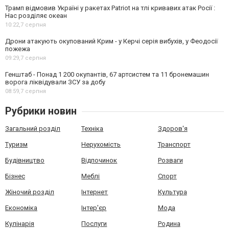
Трамп відмовив Україні у ракетах Patriot на тлі кривавих атак Росії :
Нас розділяє океан
10:22,
7 серпня
Дрони атакують окупований Крим - у Керчі серія вибухів, у Феодосії
пожежа
09:29,
7 серпня
Генштаб - Понад 1 200 окупантів, 67 артсистем та 11 бронемашин
ворога ліквідували ЗСУ за добу
08:59,
7 серпня
Рубрики новин
Загальний розділ
Техніка
Здоров'я
Туризм
Нерухомість
Транспорт
Будівництво
Відпочинок
Розваги
Бізнес
Меблі
Спорт
Жіночий розділ
Інтернет
Культура
Економіка
Інтер'єр
Мода
Кулінарія
Послуги
Родина