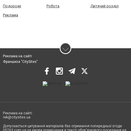
Подорожі
Робота
Дитячий розділ
Реклама
Реклама на сайті
Франшиза "CitySites"
Реклама на сайті:
rek@citysites.ua
Допускається цитування матеріалів без отримання попередньої згоди
05763.com.ua за умови розміщення в тексті обов'язкового посилання на