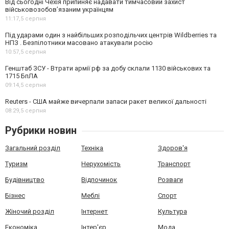
Від сьогодні Чехія припиняє надавати тимчасовий захист
військовозобов’язаним українцям
11:17,
5 серпня
Під ударами один з найбільших розподільчих центрів Wildberries та
НПЗ . Безпілотники масовано атакували росію
10:57,
5 серпня
Генштаб ЗСУ - Втрати армії рф за добу склали 1130 військових та
1715 БпЛА
09:14,
5 серпня
Reuters - США майже вичерпали запаси ракет великої дальності
08:29,
5 серпня
Рубрики новин
Загальний розділ
Техніка
Здоров'я
Туризм
Нерухомість
Транспорт
Будівництво
Відпочинок
Розваги
Бізнес
Меблі
Спорт
Жіночий розділ
Інтернет
Культура
Економіка
Інтер'єр
Мода