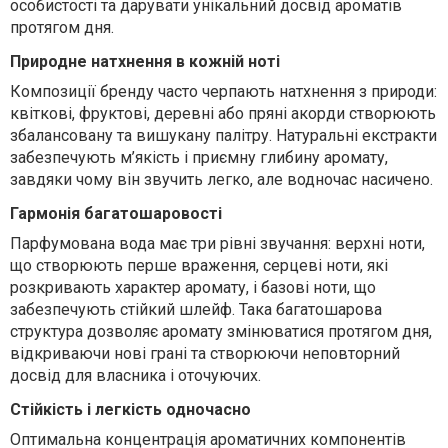
особистості та дарувати унікальний досвід ароматів
протягом дня.
Природне натхнення в кожній ноті
Композиції бренду часто черпають натхнення з природи:
квіткові, фруктові, деревні або пряні акорди створюють
збалансовану та вишукану палітру. Натуральні екстракти
забезпечують м’якість і приємну глибину аромату,
завдяки чому він звучить легко, але водночас насичено.
Гармонія багатошаровості
Парфумована вода має три рівні звучання: верхні ноти,
що створюють перше враження, серцеві ноти, які
розкривають характер аромату, і базові ноти, що
забезпечують стійкий шлейф. Така багатошарова
структура дозволяє аромату змінюватися протягом дня,
відкриваючи нові грані та створюючи неповторний
досвід для власника і оточуючих.
Стійкість і легкість одночасно
Оптимальна концентрація ароматичних компонентів