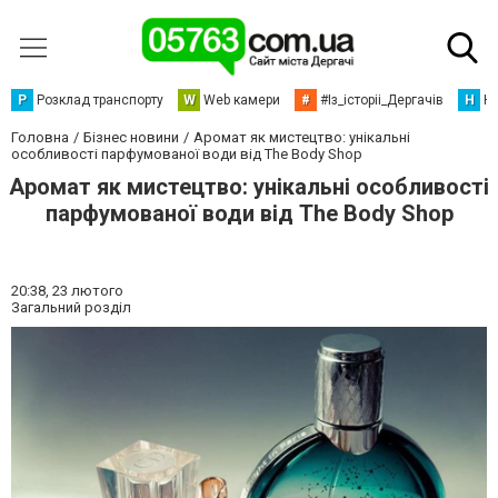
Р
Розклад транспорту
W
Web камери
#
#Із_історіі_Дергачів
Н
Но
Головна
Бізнес новини
Аромат як мистецтво: унікальні
особливості парфумованої води від The Body Shop
Аромат як мистецтво: унікальні особливості
парфумованої води від The Body Shop
20:38,
23 лютого
Загальний розділ