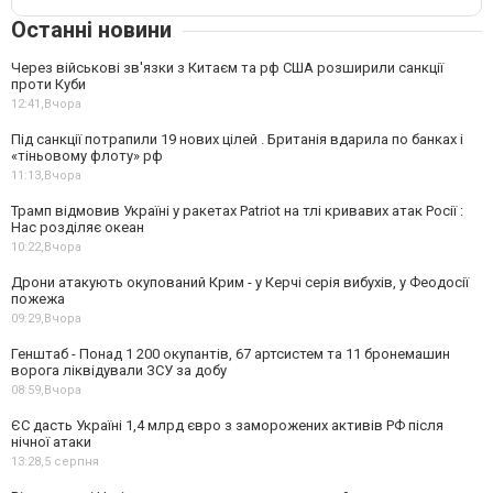
Останні новини
Через військові зв'язки з Китаєм та рф США розширили санкції
проти Куби
12:41,
Вчора
Під санкції потрапили 19 нових цілей . Британія вдарила по банках і
«тіньовому флоту» рф
11:13,
Вчора
Трамп відмовив Україні у ракетах Patriot на тлі кривавих атак Росії :
Нас розділяє океан
10:22,
Вчора
Дрони атакують окупований Крим - у Керчі серія вибухів, у Феодосії
пожежа
09:29,
Вчора
Генштаб - Понад 1 200 окупантів, 67 артсистем та 11 бронемашин
ворога ліквідували ЗСУ за добу
08:59,
Вчора
ЄС дасть Україні 1,4 млрд євро з заморожених активів РФ після
нічної атаки
13:28,
5 серпня