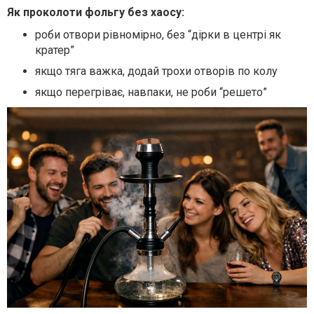
Як проколоти фольгу без хаосу:
роби отвори рівномірно, без “дірки в центрі як
кратер”
якщо тяга важка, додай трохи отворів по колу
якщо перегріває, навпаки, не роби “решето”