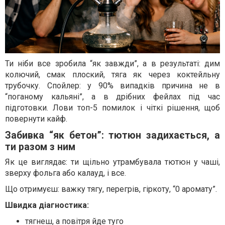
Ти ніби все зробила “як завжди”, а в результаті: дим
колючий, смак плоский, тяга як через коктейльну
трубочку. Спойлер: у 90% випадків причина не в
“поганому кальяні”, а в дрібних фейлах під час
підготовки. Лови топ-5 помилок і чіткі рішення, щоб
повернути кайф.
Забивка “як бетон”: тютюн задихається, а
ти разом з ним
Як це виглядає: ти щільно утрамбувала тютюн у чаші,
зверху фольга або калауд, і все.
Що отримуєш: важку тягу, перегрів, гіркоту, “0 аромату”.
Швидка діагностика:
тягнеш, а повітря йде туго