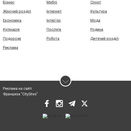
Бізнес
Меблі
Спорт
Жіночий розділ
Інтернет
Культура
Економіка
Інтер'єр
Мода
Кулінарія
Послуги
Родина
Подорожі
Робота
Дитячий розділ
Реклама
Реклама на сайті
Франшиза "CitySites"