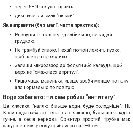
через 5–10 хв уже гірчить
дим наче є, а смак “ніякий”
Як виправити (без магії, чиста практика):
Розпуши тютюн перед забивкою, не кидай
грудкою.
Не трамбуй силою. Нехай тютюн лежить пухко,
щоб повітря проходило.
Залиши мікрозазор до фольги або калауда, щоб
верх не “смажився впритул”.
Якщо чаша маленька, краще зроби менше тютюну,
але нормально по повітрю.
Води забагато: ти сам робиш “антитягу”
Це класика: “наллю більше води, буде холодніше”. Ні.
Коли води забагато, тяга стає важкою, булькання надто
гучне, а сесія нервова. Орієнтир простий: трубка має
занурюватися у воду приблизно на 2–3 см.