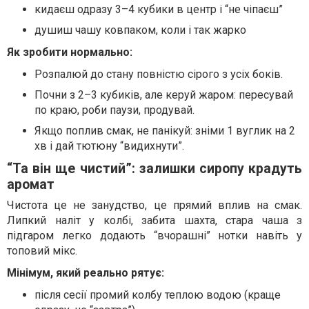
кидаєш одразу 3–4 кубики в центр і “не чіпаєш”
душиш чашу ковпаком, коли і так жарко
Як зробити нормально:
Розпалюй до стану повністю сірого з усіх боків.
Почни з 2–3 кубиків, але керуй жаром: пересувай
по краю, роби паузи, продувай.
Якщо поплив смак, не панікуй: зніми 1 вуглик на 2
хв і дай тютюну “видихнути”.
“Та він ще чистий”: залишки сиропу крадуть
аромат
Чистота це не занудство, це прямий вплив на смак.
Липкий наліт у колбі, забита шахта, стара чаша з
підгаром легко додають “вчорашні” нотки навіть у
топовий мікс.
Мінімум, який реально рятує:
після сесії промий колбу теплою водою (краще