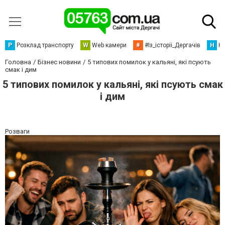
Р
Розклад транспорту
W
Web камери
#
#Із_історіі_Дергачів
Н
Но
Головна
Бізнес новини
5 типових помилок у кальяні, які псують
смак і дим
5 типових помилок у кальяні, які псують смак
і дим
Розваги