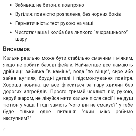
Забивка: не бетон, а повітряно
Вугілля: повністю розпалене, без чорних боків
Герметичність: тест рукою на чаші
Чистота: чаша і колба без липкого “вчорашнього”
шару
Висновок
Кальян реально може бути стабільно смачним і м’яким,
якщо не робити базові фейли. Найчастіше все ламають
дрібниці: забивка “в камінь”, вода “по вінця”, сире або
зайве вугілля, брудні деталі і підсмоктування повітря.
Хороша новина: це все фікситься за пару хвилин без
дорогих апгрейдів. Просто тримай чеклист під рукою,
керуй жаром, не лінуйся мити кальян після сесії і не душ
тютюн у чаші. І тоді замість “чого він не смакує?” у тебе
буде тільки одне питання: “який мікс робимо
наступним?”