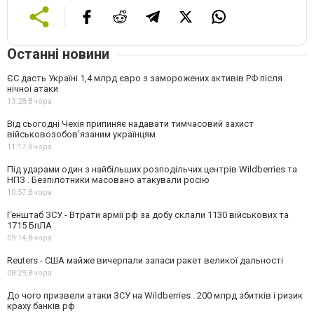
Останні новини
ЄС дасть Україні 1,4 млрд євро з заморожених активів РФ після
нічної атаки
13:28,
Вчора
Від сьогодні Чехія припиняє надавати тимчасовий захист
військовозобов’язаним українцям
11:17,
Вчора
Під ударами один з найбільших розподільчих центрів Wildberries та
НПЗ . Безпілотники масовано атакували росію
10:57,
Вчора
Генштаб ЗСУ - Втрати армії рф за добу склали 1130 військових та
1715 БпЛА
09:14,
Вчора
Reuters - США майже вичерпали запаси ракет великої дальності
08:29,
Вчора
До чого призвели атаки ЗСУ на Wildberries . 200 млрд збитків і ризик
краху банків рф