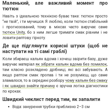
Маленький, але важливий момент про
тютюн
Навіть з ідеальною технікою буває таке: тютюн просто
“не твій”, і ти мучишся. Я люблю, коли тютюн стабільний
і прогнозований, тому в міксах часто виручає саме
тютюн Unity
, бо з ним легше тримати смак рівним і не
ловити раптову гіркоту.
Де ще підглянути корисні штуки (щоб не
наступати на ті самі граблі)
Коли збираєш кальян вдома і хочеш звірити базу, дуже
виручає матеріал
як зібрати кальян вдома без помилок
,
там класно розкладено дрібниці, які всі забувають. А
якщо раптом смак пропав і ти не розумієш, що саме
зламалося, то в середині розбору
чому кальян без смаку
і як швидко знайти причину
є зручна логіка діагностики
по кроках.
Швидкий чеклист перед тим, як запалити
Вода: занурення трубки приблизно 2–3 см