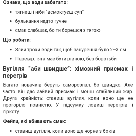
Ознаки, що води забагато:
тягнеш і ніби “всмоктуєш суп”
булькання надто гучне
смак слабшає, бо ти борешся з тягою
Що робити:
Злий трохи води так, щоб занурення було 2–3 см.
Перевір: тяга має бути рівною, без боротьби.
Вугілля “аби швидше”: хімозний присмак і
перегрів
Багато новачків беруть саморозпал, бо швидко. Але
часто він дає зайвий присмак і менш стабільний жар.
Друга крайність: ставиш вугілля, коли воно ще не
прогоріло повністю. У підсумку ловиш перегрів і
гіркоту.
Фейли, які вбивають смак:
ставиш вугілля, коли воно ще чорне з боків