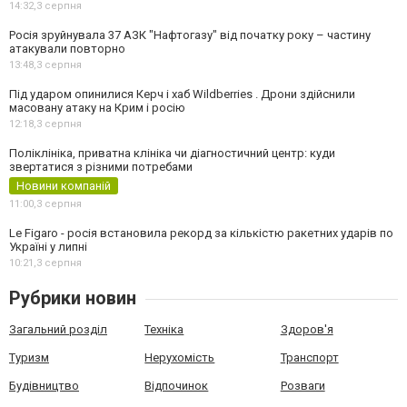
14:32,
3 серпня
Росія зруйнувала 37 АЗК "Нафтогазу" від початку року – частину
атакували повторно
13:48,
3 серпня
Під ударом опинилися Керч і хаб Wildberries . Дрони здійснили
масовану атаку на Крим і росію
12:18,
3 серпня
Поліклініка, приватна клініка чи діагностичний центр: куди
звертатися з різними потребами
Новини компаній
11:00,
3 серпня
Le Figaro - росія встановила рекорд за кількістю ракетних ударів по
Україні у липні
10:21,
3 серпня
Рубрики новин
Загальний розділ
Техніка
Здоров'я
Туризм
Нерухомість
Транспорт
Будівництво
Відпочинок
Розваги