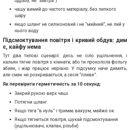
одразу, не “завтра”)
чашу вимий до чистого матеріалу, без липкого
шару
якщо шланг не силіконовий і не “мийний”, не лий у
нього воду
Підсмоктування повітря і кривий обдув: дим
є, кайфу нема
Тут два типові сценарії: десь не сіло ущільнення, і
кальян тягне повітря з кімнати, або ти проколола фольгу
абияк, і жар працює нерівно. У підсумку наче димить,
але смак не розкривається, а сесія “пливе”.
Як перевірити герметичність за 10 секунд:
Закрий рукою верх чаші.
Потягни шланг.
Якщо тяга “в нуль” і тримає вакуум, майже ок.
Якщо тягнеться повітря, шукай підсмоктування
(ущільнювачі, клапан, різьби).