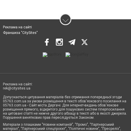
Реклама на сайті
Франшиза "CitySites"
Реклама на сайті:
rek@citysites.ua
Допускається цитування матеріалів без отримання попередньої згоди
05763.com.ua за умови розміщення в тексті обов'язкового посилання на
05763.com.ua - Сайт міста Дергачі. Для інтернет-видань обов'язкове
розміщення прямого, відкритого для пошукових систем гіперпосилання
на цитовані статті не нижче другого абзацу в тексті або в якості джерела.
Порушення виняткових прав переслідується Законом.
Матеріали з плашками "Новини компаній", "Промо", "Партнерський
матеріал", "Партнерський спецпроєкт", "Політичні новини", "Пресреліз",