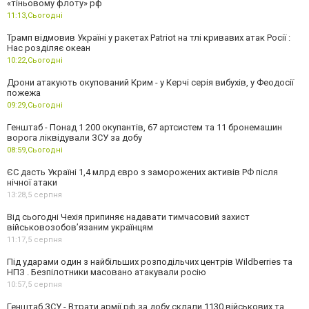
«тіньовому флоту» рф
11:13,
Сьогодні
Трамп відмовив Україні у ракетах Patriot на тлі кривавих атак Росії :
Нас розділяє океан
10:22,
Сьогодні
Дрони атакують окупований Крим - у Керчі серія вибухів, у Феодосії
пожежа
09:29,
Сьогодні
Генштаб - Понад 1 200 окупантів, 67 артсистем та 11 бронемашин
ворога ліквідували ЗСУ за добу
08:59,
Сьогодні
ЄС дасть Україні 1,4 млрд євро з заморожених активів РФ після
нічної атаки
13:28,
5 серпня
Від сьогодні Чехія припиняє надавати тимчасовий захист
військовозобов’язаним українцям
11:17,
5 серпня
Під ударами один з найбільших розподільчих центрів Wildberries та
НПЗ . Безпілотники масовано атакували росію
10:57,
5 серпня
Генштаб ЗСУ - Втрати армії рф за добу склали 1130 військових та