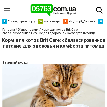
Р
Розклад транспорту
W
Web камери
#
#Із_історіі_Дергачів
Н
Но
Головна
Бізнес новини
Корм для котов Brit Care:
сбалансированное питание для здоровья и комфорта питомца
Корм для котов Brit Care: сбалансированное
питание для здоровья и комфорта питомца
Загальний розділ