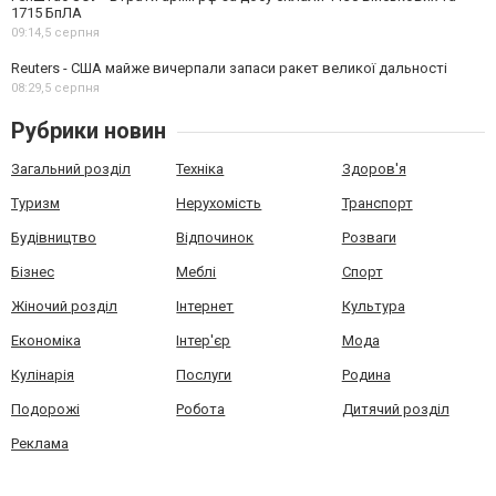
1715 БпЛА
09:14,
5 серпня
Reuters - США майже вичерпали запаси ракет великої дальності
08:29,
5 серпня
Рубрики новин
Загальний розділ
Техніка
Здоров'я
Туризм
Нерухомість
Транспорт
Будівництво
Відпочинок
Розваги
Бізнес
Меблі
Спорт
Жіночий розділ
Інтернет
Культура
Економіка
Інтер'єр
Мода
Кулінарія
Послуги
Родина
Подорожі
Робота
Дитячий розділ
Реклама