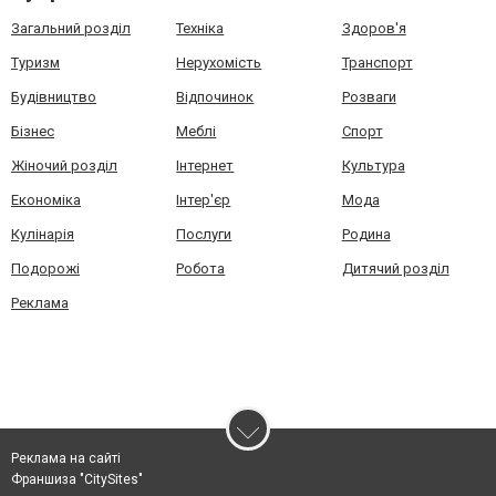
Загальний розділ
Техніка
Здоров'я
Туризм
Нерухомість
Транспорт
Будівництво
Відпочинок
Розваги
Бізнес
Меблі
Спорт
Жіночий розділ
Інтернет
Культура
Економіка
Інтер'єр
Мода
Кулінарія
Послуги
Родина
Подорожі
Робота
Дитячий розділ
Реклама
Реклама на сайті
Франшиза "CitySites"