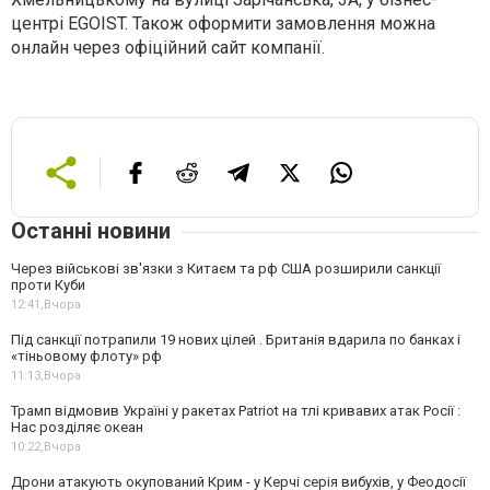
центрі EGOIST. Також оформити замовлення можна
онлайн через офіційний сайт компанії.
Останні новини
Через військові зв'язки з Китаєм та рф США розширили санкції
проти Куби
12:41,
Вчора
Під санкції потрапили 19 нових цілей . Британія вдарила по банках і
«тіньовому флоту» рф
11:13,
Вчора
Трамп відмовив Україні у ракетах Patriot на тлі кривавих атак Росії :
Нас розділяє океан
10:22,
Вчора
Дрони атакують окупований Крим - у Керчі серія вибухів, у Феодосії