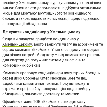
техніки у Хмельницькому з урахуванням усіх технічних
вимог. Спеціалісти допомагають підібрати оптимальне
місце для монтажу внутрішнього та зовнішнього
блоків, а також надають консультації щодо подальшої
експлуатації обладнання.
Де купити кондиціонер у Хмельницькому
Якщо ви плануєте
придбати кондиціонер у
Хмельницькому
, варто звернути увагу на асортимент та
сервіс компанії «ЕкоАльт». У каталозі доступні моделі
для різних потреб і бюджету – від компактних рішень
для квартир до потужних систем для офісів та
комерційних об’єктів.
Компанія пропонує кондиціонери популярних брендів,
серед яких Cooper&Hunter, Neoclima, Gree та інші
виробники кліматичної техніки. Покупці можуть
отримати професійну консультацію щодо вибору
обладнання, замовити доставку та монтаж.
Офлайн-магазин ТОВ «ЕкоАльт» знаходиться у
Хмельницькому на вулиці Зарічанська, 3А, у бізнес-