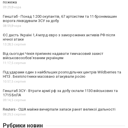
пожежа
09:29,
Вчора
Генштаб - Понад 1 200 окупантів, 67 артсистем та 11 бронемашин
ворога ліквідували ЗСУ за добу
08:59,
Вчора
ЄС дасть Україні 1,4 млрд євро з заморожених активів РФ після
нічної атаки
13:28,
5 серпня
Від сьогодні Чехія припиняє надавати тимчасовий захист
військовозобов’язаним українцям
11:17,
5 серпня
Під ударами один з найбільших розподільчих центрів Wildberries та
НПЗ . Безпілотники масовано атакували росію
10:57,
5 серпня
Генштаб ЗСУ - Втрати армії рф за добу склали 1130 військових та
1715 БпЛА
09:14,
5 серпня
Reuters - США майже вичерпали запаси ракет великої дальності
08:29,
5 серпня
Рубрики новин