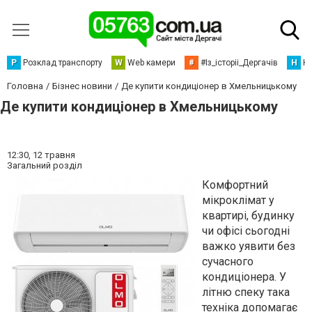
Р
Розклад транспорту
W
Web камери
#
#Із_історіі_Дергачів
Н
Но
Головна
Бізнес новини
Де купити кондиціонер в Хмельницькому
Де купити кондиціонер в Хмельницькому
12:30,
12 травня
Загальний розділ
Комфортний
мікроклімат у
квартирі, будинку
чи офісі сьогодні
важко уявити без
сучасного
кондиціонера. У
літню спеку така
техніка допомагає