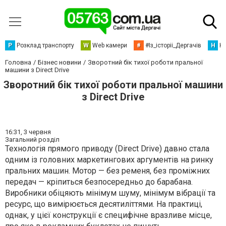
Р
Розклад транспорту
W
Web камери
#
#Із_історіі_Дергачів
Н
Но
Головна
Бізнес новини
Зворотний бік тихої роботи пральної
машини з Direct Drive
Зворотний бік тихої роботи пральної машини
з Direct Drive
16:31,
3 червня
Загальний розділ
Технологія прямого приводу (Direct Drive) давно стала
одним із головних маркетингових аргументів на ринку
пральних машин. Мотор — без ременя, без проміжних
передач — кріпиться безпосередньо до барабана.
Виробники обіцяють мінімум шуму, мінімум вібрації та
ресурс, що вимірюється десятиліттями. На практиці,
однак, у цієї конструкції є специфічне вразливе місце,