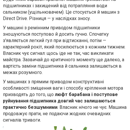
підшипниках і захищений від потрапляння води
сальником (ущільнювачем). Це стосується й машин з
Direct Drive. Різниця — у наслідках зносу.
У машині з ремінним приводом підшипники
зношуються поступово й досить гучно. Спочатку
з'являється легкий гул при відтисканні, потім —
характерний рокіт, який посилюється з кожним тижнем.
Власник чує сигнал: щось іде не так, час викликати
майстра. Зазвичай до критичного моменту ще далеко, а
вартість заміни підшипника й сальника залишається в
межах розумного.
У машинах з прямим приводом конструктивні
особливості зміщення ваги і способу кріплення мотора
призводять до того, що
люфт барабана і поступове
руйнування підшипника довгий час залишаються
практично безшумними
. Власник нічого не чує. Машина
продовжує прати, не подаючи жодних очевидних
сигналів тривоги.