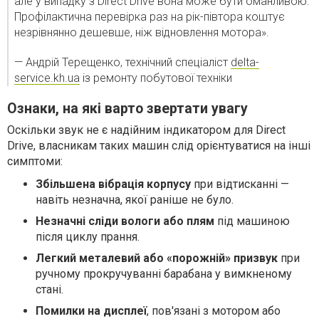
але у випадку з Direct Drive вона може бути оманливою.
Профілактична перевірка раз на рік-півтора коштує
незрівнянно дешевше, ніж відновлення мотора».
— Андрій Терещенко, технічний спеціаліст
delta-
service.kh.ua
із ремонту побутової техніки
Ознаки, на які варто звертати увагу
Оскільки звук не є надійним індикатором для Direct
Drive, власникам таких машин слід орієнтуватися на інші
симптоми:
Збільшена вібрація корпусу
при відтисканні —
навіть незначна, якої раніше не було.
Незначні сліди вологи або плям
під машиною
після циклу прання.
Легкий металевий або «порожній» призвук
при
ручному прокручуванні барабана у вимкненому
стані.
Помилки на дисплеї
, пов'язані з мотором або