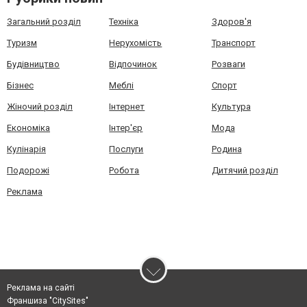
Загальний розділ
Техніка
Здоров'я
Туризм
Нерухомість
Транспорт
Будівництво
Відпочинок
Розваги
Бізнес
Меблі
Спорт
Жіночий розділ
Інтернет
Культура
Економіка
Інтер'єр
Мода
Кулінарія
Послуги
Родина
Подорожі
Робота
Дитячий розділ
Реклама
Реклама на сайті
Франшиза "CitySites"