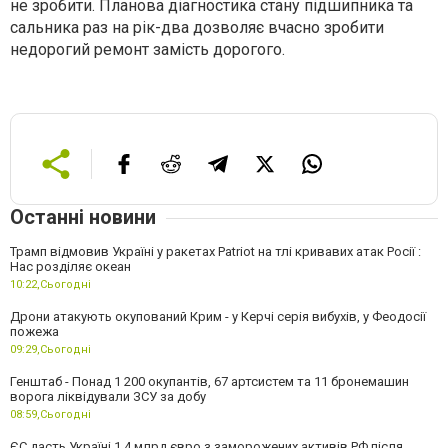
не зробити. Планова діагностика стану підшипника та
сальника раз на рік-два дозволяє вчасно зробити
недорогий ремонт замість дорогого.
Останні новини
Трамп відмовив Україні у ракетах Patriot на тлі кривавих атак Росії :
Нас розділяє океан
10:22,
Сьогодні
Дрони атакують окупований Крим - у Керчі серія вибухів, у Феодосії
пожежа
09:29,
Сьогодні
Генштаб - Понад 1 200 окупантів, 67 артсистем та 11 бронемашин
ворога ліквідували ЗСУ за добу
08:59,
Сьогодні
ЄС дасть Україні 1,4 млрд євро з заморожених активів РФ після