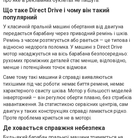
про яке в рекламних буклетах не пишуть.
Що таке Direct Drive і чому він такий
популярний
У класичній пральній машині обертання від двигуна
передається барабану через приводний ремінь і шків.
Ремінь з часом розтягується або рветься — це типова і
відносно недорога поломка. У машині з Direct Drive
мотор насаджується на вісь барабана безпосередньо:
рухомих проміжних деталей стає менше, відповідно,
менше і потенційних точок відмови.
Саме тому такі машини й справді виявляються
тихішими під час роботи: немає биття ременя, немає
характерного свисту шківа. Мотор у більшості моделей
інверторний — він регулює оберти плавно, без стрибків
навантаження. За статистикою сервісних центрів, сам
двигун у таких конструкціях справді ламається рідко.
Проте проблема криється не в моторі.
Де ховається справжня небезпека
Будь-який барабан пральної машини тримається на