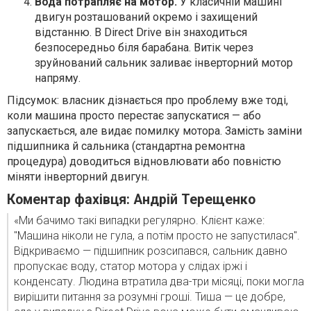
Вода потрапляє на мотор.
У класичній машині
двигун розташований окремо і захищений
відстанню. В Direct Drive він знаходиться
безпосередньо біля барабана. Витік через
зруйнований сальник заливає інверторний мотор
напряму.
Підсумок: власник дізнається про проблему вже тоді,
коли машина просто перестає запускатися — або
запускається, але видає помилку мотора. Замість заміни
підшипника й сальника (стандартна ремонтна
процедура) доводиться відновлювати або повністю
міняти інверторний двигун.
Коментар фахівця: Андрій Терещенко
«Ми бачимо такі випадки регулярно. Клієнт каже:
"Машина ніколи не гула, а потім просто не запустилася".
Відкриваємо — підшипник розсипався, сальник давно
пропускає воду, статор мотора у слідах іржі і
конденсату. Людина втратила два-три місяці, поки могла
вирішити питання за розумні гроші. Тиша — це добре,