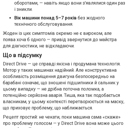
оборотами, — навіть якщо вони з'являлися один раз
і зникли.
Вік машини понад 5–7 років
без жодного
технічного обслуговування.
Жоден із цих симптомів окремо не є вироком, але
поява хоча б одного — привід звернутися до майстра
для діагностики, не відкладаючи.
Що в підсумку
Direct Drive — це справді якісна і продумана технологія.
Мотор у таких машинах надійний. Але конструктивна
особливість розміщення двигуна безпосередньо на
барабані означає, що зношені підшипники й сальник у
цьому випадку — не дрібна поточна поломка, а
потенційно серйозна аварія. Тиша, яка так подобається
власникам, у цьому контексті перетворюється на маску,
що приховує проблему, що наближається.
Рецепт простий: не чекати, поки машина сама «скаже»
про проблему голосом — у Direct Drive вона може цього