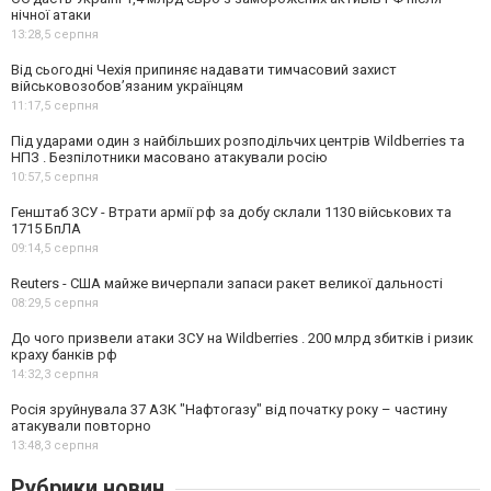
нічної атаки
13:28,
5 серпня
Від сьогодні Чехія припиняє надавати тимчасовий захист
військовозобов’язаним українцям
11:17,
5 серпня
Під ударами один з найбільших розподільчих центрів Wildberries та
НПЗ . Безпілотники масовано атакували росію
10:57,
5 серпня
Генштаб ЗСУ - Втрати армії рф за добу склали 1130 військових та
1715 БпЛА
09:14,
5 серпня
Reuters - США майже вичерпали запаси ракет великої дальності
08:29,
5 серпня
До чого призвели атаки ЗСУ на Wildberries . 200 млрд збитків і ризик
краху банків рф
14:32,
3 серпня
Росія зруйнувала 37 АЗК "Нафтогазу" від початку року – частину
атакували повторно
13:48,
3 серпня
Рубрики новин